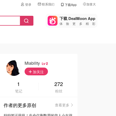
联系我们
加拿大
登录
下载App
🇺🇸
美国
下载 DealMoon App
体验更多精彩
🇨🇳
中国
🇨🇦
加拿大
🇬🇧
英国
🇩🇪
德国
Miability
2
🇫🇷
加关注
法国
🇮🇹
1
272
意大利
笔记
粉丝
🇦🇺
澳洲
作者的更多原创
查看更多
🇳🇿
新西兰
妈妈签证获批！生命仅剩数周的华人小女孩