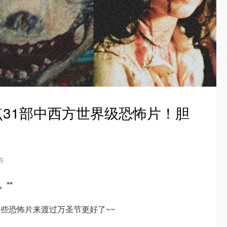
盘点31部中西方世界级恐怖片！胆
发布
**
些恐怖片来渡过万圣节更好了~~