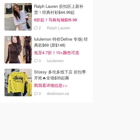
Ralph Lauren 折扣区上新补
货！经典衬衫$44.99起
6折起！马标短袖$26.99
2
Ralph Lauren
lululemon 特价Define 专场| 经
典款$69 (原$148)
低至4.7折！10+颜色可选
0
lululemon
Stüssy 多伦多线下店 折扣季
开抢🔥全场$35起薅
戳我看详细信息>>
0
dealmoon.ca