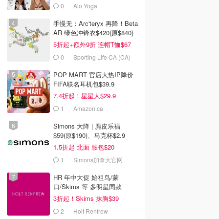
0
Alo Yoga
手慢无：Arc'teryx 再降！Beta
AR 绿色冲锋衣$420(原$840)
5折起+额外9折 连帽T恤$67
0
Sporting Life CA (CA)
POP MART 官店大热IP降价
FIFA联名耳机包$39.9
7.4折起！星星人$29.9
1
Amazon.ca
Simons 大降 | 麂皮乐福
$59(原$190)、马克杯$2.9
1.5折起 北面 腰包$20
1
Simons加拿大官网
HR 年中大促 始祖鸟/蒙
口/Skims 等 多明星同款
3折起！Skims 抹胸$39
2
Holt Renfrew