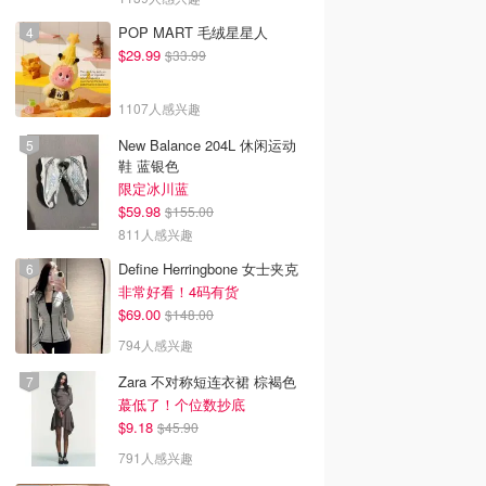
POP MART 毛绒星星人
$29.99
$33.99
1107人感兴趣
New Balance 204L 休闲运动
鞋 蓝银色
限定冰川蓝
$59.98
$155.00
811人感兴趣
Define Herringbone 女士夹克
非常好看！4码有货
$69.00
$148.00
794人感兴趣
Zara 不对称短连衣裙 棕褐色
蕞低了！个位数抄底
$9.18
$45.90
791人感兴趣