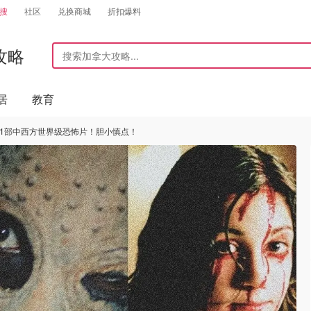
搜
社区
兑换商城
折扣爆料
攻略
居
教育
点31部中西方世界级恐怖片！胆小慎点！