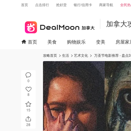
首页
点击排行
抢好货
银行/信用卡
商家导航
全民热
加拿大
首页
美食
购物娱乐
变美
房屋家
攻略首页
生活
艺术文化
万圣节电影推荐 - 盘
0
8
15
28