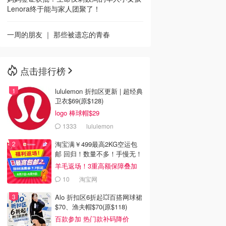
Lenora终于能与家人团聚了！
一周的朋友 ｜ 那些被遗忘的青春
点击排行榜
lululemon 折扣区更新 | 超经典
卫衣$69(原$128)
logo 棒球帽$29
1333
lululemon
淘宝满￥499最高2KG空运包
邮 回归！数量不多！手慢无！
羊毛返场！3重高额保障叠加
10
淘宝网
Alo 折扣区6折起💥百搭网球裙
$70、渔夫帽$70(原$118)
百款参加 热门款补码降价