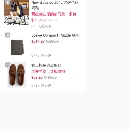
New Balance 204L 绿银色休
闲鞋
明星都在穿的热门款！多色可选 3.8折
$59.98
$155.00
685人感兴趣
Loewe Compact Puzzle 钱包
$617.27
$728.68
677人感兴趣
女士棕色麂皮船鞋
里外羊皮，舒服得很
$59.95
$190.00
672人感兴趣