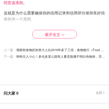
同意该准则
。
这就是为什么需要确保你的信用记录和信用评分保持良好信
誉的另一个原因。
据悉Waterhouse的保险由Wawanesa Mutual Insurance
展开全文
Company承保。
Wawanesa 给CTV新闻的一份声明中说，我们对Jo
上一篇：
领救助食物的加拿大人比2019年多了三倍，食物银行（Food Bank）迎来资源短缺危机！
Waterhouse夫人的损失表示诚挚的哀悼。在与她的经纪人
下一篇：
狗狗主人小心！多伦多某公园有人蓄意散播不明白色物体，导致多只狗狗生病并出现疑似“肺炎”症状！
交谈后，我们已向Waterhouse退还了所收取的额外保费。
在这种情况下，我们无意增加保费。我们也将直接与
Waterhouse联系。”
Jo Waterhouse说，她现在计划货比三家，并与其他公司询
问保险报价。
问大家
0
全部
并非每个保险公司都使用信用评分来确定你的家庭保险费应
该是多少，因此如果你不确定保单，请咨询你的保险公司。