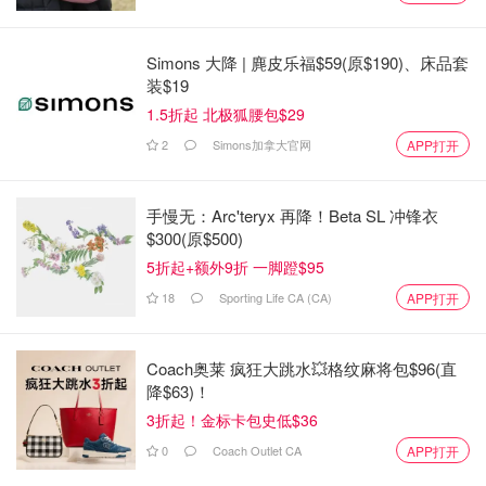
麦宝
2173
Simons 大降 | 麂皮乐福$59(原$190)、床品套
装$19
安省省长福特私宅降价50万卖出！不
1.5折起 北极狐腰包$29
能忍受抗议者影响邻居被迫搬家，房
2
Simons加拿大官网
APP打开
子内景曝光！
Miability
5306
手慢无：Arc'teryx 再降！Beta SL 冲锋衣
$300(原$500)
5折起+额外9折 一脚蹬$95
18
Sporting Life CA (CA)
APP打开
Coach奥莱 疯狂大跳水💥格纹麻将包$96(直
降$63)！
3折起！金标卡包史低$36
0
Coach Outlet CA
APP打开