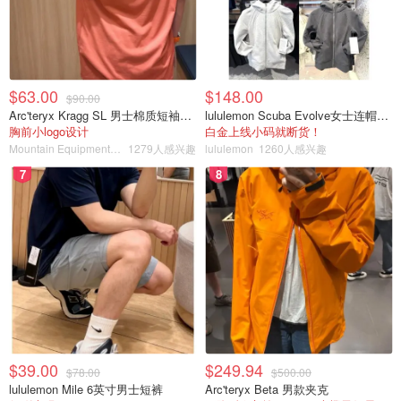
$63.00
$148.00
$90.00
Arc'teryx Kragg SL 男士棉质短袖T恤
lululemon Scuba Evolve女士连帽卫衣 全拉链
胸前小logo设计
白金上线小码就断货！
Mountain Equipment Company
1279人感兴趣
lululemon
1260人感兴趣
7
8
$39.00
$249.94
$78.00
$500.00
lululemon Mile 6英寸男士短裤
Arc'teryx Beta 男款夹克