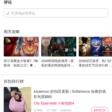
评论
虽然保险公司可以将信用评分用于家庭保险，但他们首先需
要你的许可，如果你拒绝，你可能会被收取比你同意信用检
打开App写评论
查更高的保险费率。
然而保险公司不得使用信用评分来计算
汽车保险
支付的费
相关攻略
用。
来源：
ctvnews
封面： Courtesy of Jo Waterhouse 版权
属于原作者
荷兰弟重返大银幕‼️《蜘
2026韩国电影推荐 | 最
2026综艺推荐 - 热门好
蛛侠：崭新之日》🕷️北
新好看的韩国电影排行
看的综艺节目排行榜 - 
多伦多对2名儿童实施虐待的父亲和继
美热映中❣️阵容豪华✨🤩
榜，必看盘点！8月最
月最新:《​​披荆斩棘
母等待宣判！殴打、烫伤、剥夺睡
新！(持续更新）
2026》回归啦
眠、饥饿……伤害细节披露令人发
折扣排行榜
指！
麦宝
2576
lululemon 折扣区更新 | Softstreme 短裤抄底
$19(原$88)
悲剧！密西沙加市一名4岁儿童被GO
City Essentials 小粉包$54
train撞倒致死，原因和责任不明！
999+
1333
lululemon
APP打开