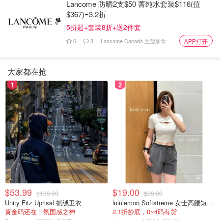
Lancome 防晒2支$50 菁纯水套装$116(值
$367)=3.2折
5折起+套装8折+送2件套
6
3
Lancome Canada 兰蔻加拿大官网
APP打开
大家都在抢
1
2
$53.99
$19.00
$109.00
$88.00
Unity Fitz Uprisal 抓绒卫衣
lululemon Softstreme 女士高腰短裤 10cm
黄金码还在！氛围感之神
2.1折抄底，0~4码有货