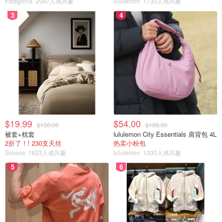
Patagonia
2097人感兴趣
lululemon
1730人感兴趣
3
4
$19.99
$54.00
$130.00
$108.00
被套+枕套
lululemon City Essentials 肩背包 4L
2折了！! 230支天丝
热卖小粉包
Simons
1623人感兴趣
lululemon
1330人感兴趣
5
6