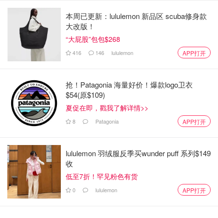
本周已更新：lululemon 新品区 scuba修身款
大改版！
“大屁股”包包$268
416
146
lululemon
APP打开
抢！Patagonia 海量好价！爆款logo卫衣
$54(原$109)
夏促在即，戳我了解详情>>
8
Patagonia
APP打开
lululemon 羽绒服反季买wunder puff 系列$149
收
低至7折！罕见粉色有货
0
lululemon
APP打开