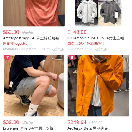
$63.00
$148.00
$90.00
Arc'teryx Kragg SL 男士棉质短袖T恤
lululemon Scuba Evolve女士连帽卫衣 全拉链
胸前小logo设计
白金上线小码就断货！
25个班次往返于沃德岛
Mountain Equipment Company
1279人感兴趣
lululemon
1260人感兴趣
7
8
第一班早上6点30分离开
最后一班晚上11点45分返回
$39.00
$249.94
$78.00
$500.00
lululemon Mile 6英寸男士短裤
Arc'teryx Beta 男款夹克