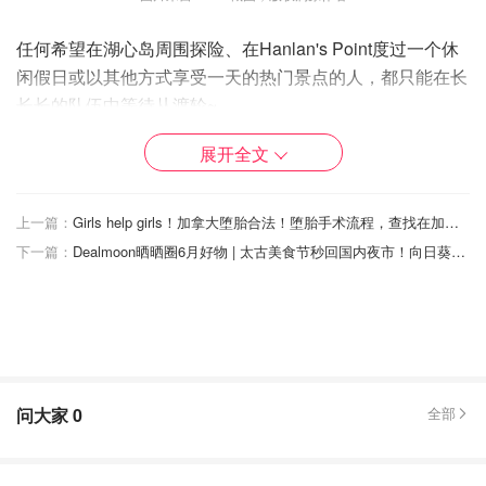
任何希望在湖心岛周围探险、在Hanlan's Point度过一个休
闲假日或以其他方式享受一天的热门景点的人，都只能在长
长长的队伍中等待从渡轮~
展开全文
上一篇：
Girls help girls！加拿大堕胎合法！堕胎手术流程，查找在加拿大提供堕胎手术的医院/诊所，这篇帖子告诉你！
下一篇：
Dealmoon晒晒圈6月好物 | 太古美食节秒回国内夜市！向日葵花田，蓝莓农场必去！复古小洋楼，隐藏拍照点！
问大家
0
全部