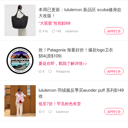
本周已更新：lululemon 新品区 scuba修身款
大改版！
“大屁股”包包$268
图片来自Twitter截图，版权属原作者
416
146
lululemon
APP打开
根据目前的夏季渡轮时刻表：
每天有22个班次往返于湖心岛
抢！Patagonia 海量好价！爆款logo卫衣
$54(原$109)
第一班渡轮早上8点离开
夏促在即，戳我了解详情>>
最后一班晚上11点40分返回
8
Patagonia
APP打开
lululemon 羽绒服反季买wunder puff 系列$149
收
低至7折！罕见粉色有货
0
lululemon
APP打开