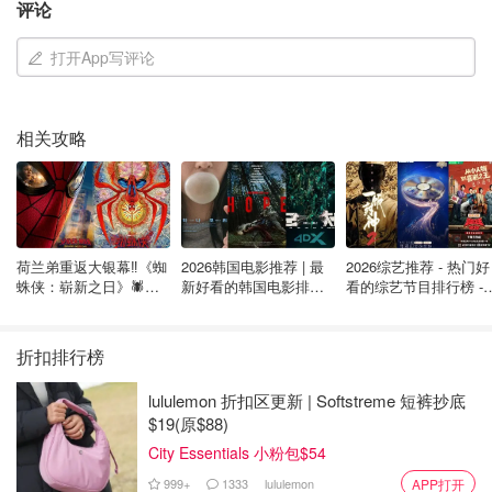
评论
打开App写评论
相关攻略
图片来自Twitter截图，版权属原作者
这似乎让人想起了去年夏天的混乱局面，当时由于大流行病
的影响，渡轮的运营能力有限，游客蜂拥而至，想赶上渡轮
荷兰弟重返大银幕‼️《蜘
2026韩国电影推荐 | 最
2026综艺推荐 - 热门好
或私人水上出租车，需要长达数小时的排队，整个队伍蜿蜒
蛛侠：崭新之日》🕷️北
新好看的韩国电影排行
看的综艺节目排行榜 - 
在湖滨。
美热映中❣️阵容豪华✨🤩
榜，必看盘点！8月最
月最新:《​​披荆斩棘
新！(持续更新）
2026》回归啦
然而，今年夏天，这些COVID限制不存在了，大家开始报复
折扣排行榜
性出游了~
lululemon 折扣区更新 | Softstreme 短裤抄底
以为匿名的居民接受采访时表示，等待时间和过度拥挤太可
$19(原$88)
怕的，市政应该投资于更多的渡轮服务。
City Essentials 小粉包$54
999+
1333
lululemon
APP打开