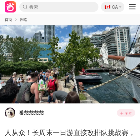
🇨🇦
CA
首页
攻略
番茄茄茄茄
关注
人从众！长周末一日游直接改排队挑战赛，