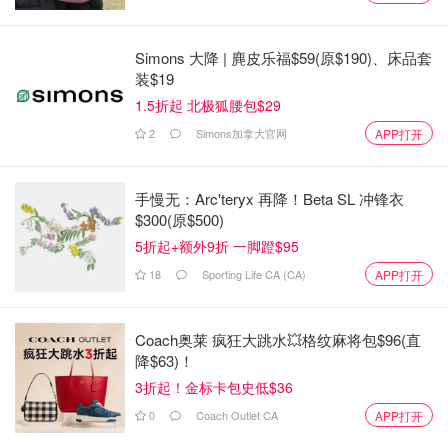
他们补充说，虽然看起来前往湖心岛的排队人群已经很糟糕
了，但回来的时候实际上更糟糕！尽管水上出租车价格昂
贵，但在这个周末已经是一个救命的选择！
Simons 大降 | 麂皮乐福$59(原$190)、床品套
装$19
一些人在社交媒体上抱怨，他们不得不等待长达5个小时，
1.5折起 北极狐腰包$29
以赶上往返湖心岛的渡轮！
2
Simons加拿大官网
APP打开
一些人甚至试图引起多伦多市长的注意，要求尽快解决这个
问题！
手慢无：Arc'teryx 再降！Beta SL 冲锋衣
$300(原$500)
5折起+额外9折 一脚蹬$95
18
Sporting Life CA (CA)
APP打开
Coach奥莱 疯狂大跳水💥格纹麻将包$96(直
降$63)！
3折起！金标卡包史低$36
0
Coach Outlet CA
APP打开