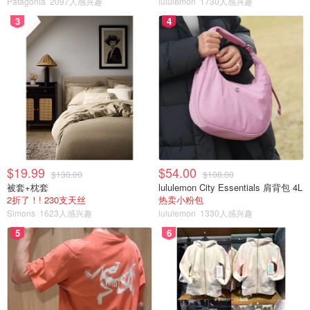
Patagonia
2097人感兴趣
lululemon
1730人感兴趣
3
4
$19.99
$54.00
$130.00
$108.00
被套+枕套
lululemon City Essentials 肩背包 4L
2折了！! 230支天丝
热卖小粉包
Simons
1623人感兴趣
lululemon
1330人感兴趣
5
6