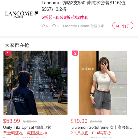
Lancome 防晒2支$50 菁纯水套装$116(值
$367)=3.2折
5折起+套装8折+送2件套
6
3
Lancome Canada 兰蔻加拿大官网
APP打开
大家都在抢
1
2
28个班次往返于汉兰岛
第一班早上6点45分离开
$53.99
$19.00
最后一班晚上11点返回
$109.00
$88.00
Unity Fitz Uprisal 抓绒卫衣
lululemon Softstreme 女士高腰短裤 10cm
黄金码还在！氛围感之神
2.1折抄底，0~4码有货