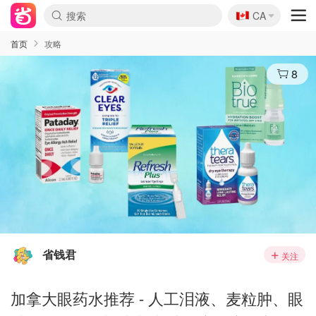
🇨🇦
CA
首页
攻略
8
省钱君
关注
加拿大眼药水推荐 - 人工泪液、麦粒肿、眼