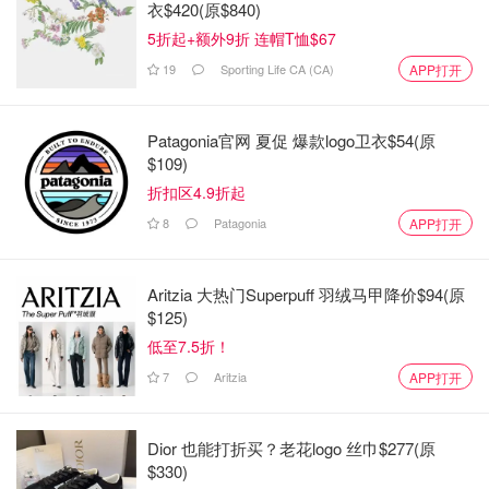
衣$420(原$840)
含有天然泪液中的五种基本电解质，这有助于纠正眼睛内的
5折起+额外9折 连帽T恤$67
盐分失衡，能即时、持久地缓解干眼症症状。配方不含有防
19
Sporting Life CA (CA)
APP打开
腐剂，使用起来更加安全。
Amazon.ca
Patagonia官网 夏促 爆款logo卫衣$54(原
Thera Tears 润滑眼药水 30 毫升
$109)
折扣区4.9折起
$17.09
购买
8
Patagonia
APP打开
4.
Biotrue 保湿滴眼液
Aritzia 大热门Superpuff 羽绒马甲降价$94(原
$125)
低至7.5折！
7
Aritzia
APP打开
Dior 也能打折买？老花logo 丝巾$277(原
$330)