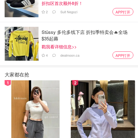
折扣区首次额外8折！
2
Suit Negozi
APP打开
Stüssy 多伦多线下店 折扣季特卖会🔥全场
$35起薅
戳我看详细信息>>
4
dealmoon.ca
APP打开
Biotrue Hydration Boost Eye Drops添加了HA（透明质
大家都在抢
酸）、抗氧化剂和电解质，为干燥的眼睛提供即时水分。适
1
2
用于因屏幕和环境压力而引起的眼睛干燥和刺激，瞬间舒
缓，可在佩戴软性隐形眼镜时使用。滴眼液不仅不含防腐
剂，适合每天使用。
click.linksynergy.com
Bausch + Lomb Biotrue 滴眼液