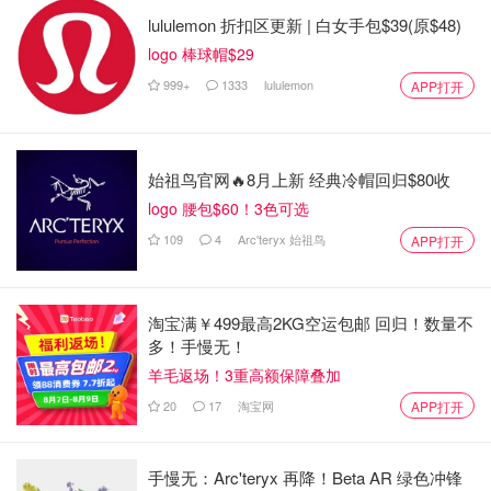
lululemon 折扣区更新 | 白女手包$39(原$48)
3.
TheraTears干眼滋润滴眼液，0.5Fl Oz
logo 棒球帽$29
999+
1333
lululemon
APP打开
始祖鸟官网🔥8月上新 经典冷帽回归$80收
logo 腰包$60！3色可选
109
4
Arc'teryx 始祖鸟
APP打开
淘宝满￥499最高2KG空运包邮 回归！数量不
多！手慢无！
羊毛返场！3重高额保障叠加
20
17
淘宝网
APP打开
手慢无：Arc'teryx 再降！Beta AR 绿色冲锋