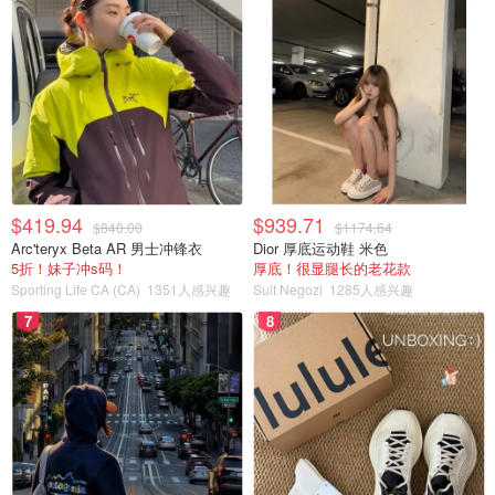
超强的保湿配方瞬间舒缓眼睛的不适，镇定受刺激的眼睛，
缓解红肿，并有助于保护眼睛免受进一步刺激，提供长达
12 小时的舒缓舒适。包括眼睛发红、发痒、烧灼感、砂砾
感和干燥等等不适都可以得到缓解。
iHerb CA (CA)
$419.94
$939.71
Clear Eyes三重作用润滑/止红眼药水
$840.00
$1174.64
Arc'teryx Beta AR 男士冲锋衣
Dior 厚底运动鞋 米色
5折！妹子冲s码！
厚底！很显腿长的老花款
$6.41
购买
Sporting Life CA (CA)
1351人感兴趣
Suit Negozi
1285人感兴趣
7
8
6.
Complete Blink-N-Clean 滴眼液，隐形眼镜适用