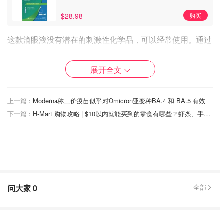
$28.98
购买
这款滴眼液没有潜在的刺激性化学品，可以经常使用。通过
纳米液滴提供快速缓解，帮助整个眼睛迅速获得水分，缓解
眼干的问题。
展开全文
2.
Refresh plus 无防腐剂眼药水
上一篇：
Moderna称二价疫苗似乎对Omicron亚变种BA.4 和 BA.5 有效
下一篇：
H-Mart 购物攻略 | $10以内就能买到的零食有哪些？虾条、手指饼、椰子卷这里都能便宜买到！
问大家
0
全部