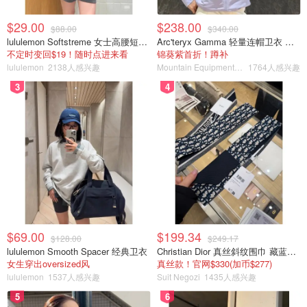
$10.97
购买
$29.00
$238.00
$88.00
$340.00
5.Clear Eyes 三重缓解眼药水
lululemon Softstreme 女士高腰短裤 10cm
Arc'teryx Gamma 轻量连帽卫衣 女款
不定时变回$19！随时点进来看
锦葵紫首折！蹲补
lululemon
2138人感兴趣
Mountain Equipment Company
1764人感兴趣
3
4
$69.00
$199.34
$128.00
$249.17
lululemon Smooth Spacer 经典卫衣
Christian Dior 真丝斜纹围巾 藏蓝米色
女生穿出oversized风
真丝款！官网$330(加币$277)
lululemon
1537人感兴趣
Suit Negozi
1435人感兴趣
5
6