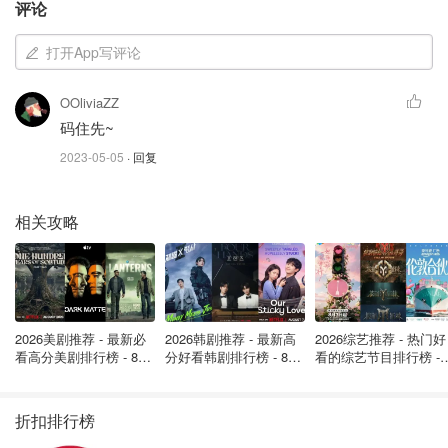
评论
打开App写评论
OOliviaZZ
码住先~
2023-05-05
· 回复
Amazon.ca
相关攻略
REFRESH PLUS 眼药水 30 x 0.4 毫升
$16.59
购买
美国专科医生开的非处方人工眼液，安全配方无刺激，非常
2026美剧推荐 - 最新必
2026韩剧推荐 - 最新高
2026综艺推荐 - 热门好
适合经常使用电脑的人群，或者工作的眼干人群。针对眼
看高分美剧排行榜 - 8月
分好看韩剧排行榜 - 8月
看的综艺节目排行榜 - 
最新: 《​​足球教练 》第
最新：丁海寅《我的荒
月最新:《​​伦敦合伙人
干，眼疲劳，眼睛发红等等症状，能够迅速缓解。这款滴眼
四季回归！
糖恋爱 》上线❣️
回归啦
液采用的是独立包装，使用起来非常卫生干净，出门携带也
折扣排行榜
很方便。