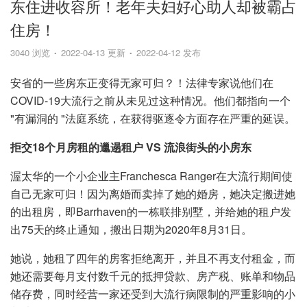
东住进收容所！老年夫妇好心助人却被霸占
住房！
3040 浏览
2022-04-13 更新
2022-04-12 发布
安省的一些房东正变得无家可归？！法律专家说他们在
COVID-19大流行之前从未见过这种情况。他们都指向一个
"有漏洞的 "法庭系统，在获得驱逐令方面存在严重的延误。
拒交18个月房租的邋遢租户 VS 流浪街头的小房东
渥太华的一个小企业主Franchesca Ranger在大流行期间使
自己无家可归！因为离婚而卖掉了她的婚房，她决定搬进她
的出租房，即Barrhaven的一栋联排别墅，并给她的租户发
出75天的终止通知，搬出日期为2020年8月31日。
她说，她租了四年的房客拒绝离开，并且不再支付租金，而
她还需要每月支付数千元的抵押贷款、房产税、账单和物品
储存费，同时经营一家还受到大流行病限制的严重影响的小