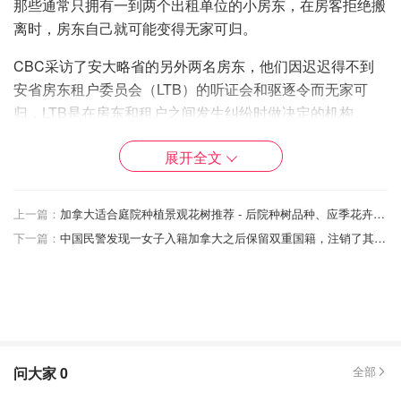
那些通常只拥有一到两个出租单位的小房东，在房客拒绝搬
离时，房东自己就可能变得无家可归。
CBC采访了安大略省的另外两名房东，他们因迟迟得不到
安省房东租户委员会（LTB）的听证会和驱逐令而无家可
归，LTB是在房东和租户之间发生纠纷时做决定的机构。
与房东合作的专家和组织说，他们已经看到几十个人在大流
展开全文
行期间变得无家可归，他们经常进入无家可归者收容所，住
在车里，在沙发上流浪，甚至由于破产而将他们的房产没收
上一篇：
加拿大适合庭院种植景观花树推荐 - 后院种树品种、应季花卉蔬菜盘点、种花时间一览表
给银行--所有这些都是因为他们在等待LTB审理他们的案件
下一篇：
中国民警发现一女子入籍加拿大之后保留双重国籍，注销了其中国户籍
并做出最终决定。
在大流行期间，该省暂停驱逐和听证会 达数月之久，使一
些房东无处可去，直到他们能够合法地驱逐其租户。
根据LTB自己在大流行之前的服务标准，从提出申请到获得
决定的整个过程应该需要一到三个月。
问大家
0
全部