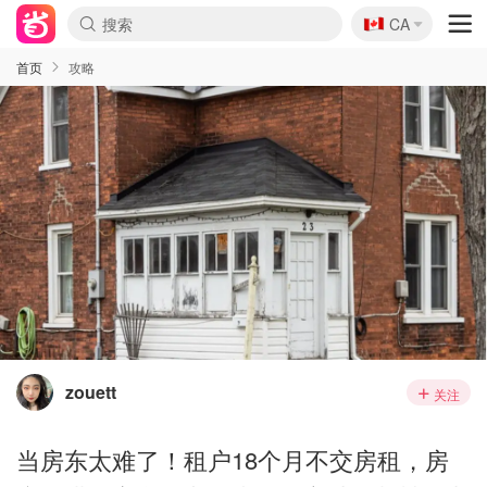
🇨🇦
CA
首页
攻略
zouett
关注
当房东太难了！租户18个月不交房租，房