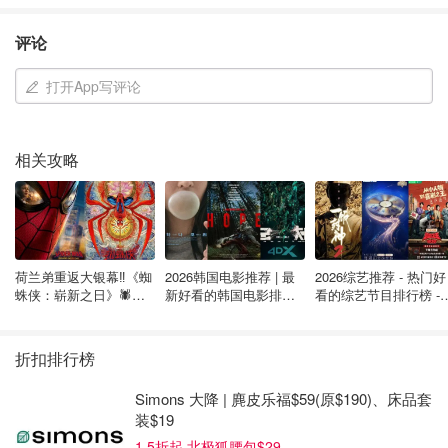
在向她的租户送达N12通知后--这是安大略省《住宅和租约
法》规定的表格，如果房东、直系亲属或购买者打算搬入一
评论
个出租单元，Ranger不得不等待八个月的听证会。
打开App写评论
在听证会的前三天，租户要求听证会以法语进行，因此她不
得不再等四个月才能进行第二次听证。此后，又过了三个月
才做出驱逐决定，大约又过了三个月，警长办公室才来执行
相关攻略
驱逐令。
Ranger说："我感到不可思议的是，纳税人支付给一个政府
机构的钱是零责任，他们认为某人拥有房屋而无家可归是可
以的。她给几位国会议员、安大略省省长道格-福特和总检
荷兰弟重返大银幕‼️《蜘
2026韩国电影推荐 | 最
2026综艺推荐 - 热门好
察长写了信，但没有得到提供帮助的答复。"
蛛侠：崭新之日》🕷️北
新好看的韩国电影排行
看的综艺节目排行榜 - 
美热映中❣️阵容豪华✨🤩
榜，必看盘点！8月最
月最新:《​​披荆斩棘
新！(持续更新）
2026》回归啦
"怎么可能有人能租到一个地方，停止支付租金，并在里面
折扣排行榜
生活18个月？......这说不通。"
Simons 大降 | 麂皮乐福$59(原$190)、床品套
根据LTB的说法，Ranger的前租户仍然欠她24,000多元的租
装$19
金欠款和赔偿。
1.5折起 北极狐腰包$29