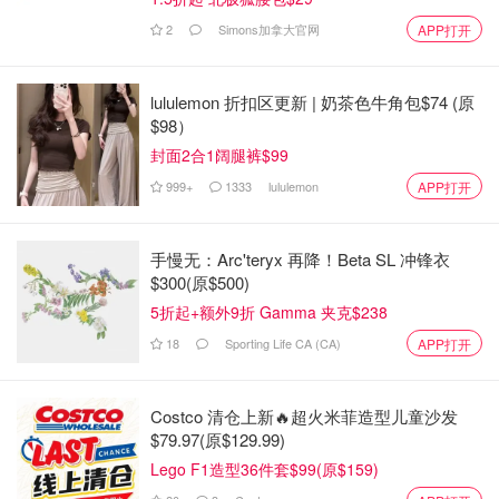
该租户没有回应CBC的采访或评论请求。然而，在驱逐文
2
Simons加拿大官网
APP打开
件中，他作证说，他自2020年6月以来拒绝支付租金，因为
"他认为N12意味着他不再需要支付"。
lululemon 折扣区更新 | 奶茶色牛角包$74 (原
$98）
该租户表示，他的妻子是残疾人，靠ODSP生活，如果被驱
封面2合1阔腿裤$99
逐，她会有医疗困难，因为她的医疗专家 "都在出租房附
近"。他说，如果被驱逐，他们家将无家可归，他要求
999+
1333
lululemon
APP打开
Ranger给他钱，让他早点离开，再找一个出租单位。
手慢无：Arc'teryx 再降！Beta SL 冲锋衣
Ranger说，这位租户把她的地方弄得破破烂烂，浴缸里堆
$300(原$500)
满了花生酱罐子，垃圾散落在她家和草坪上。
5折起+额外9折 Gamma 夹克$238
18
Sporting Life CA (CA)
APP打开
Costco 清仓上新🔥超火米菲造型儿童沙发
$79.97(原$129.99)
Lego F1造型36件套$99(原$159)