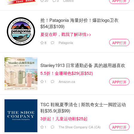
20
3
Costco
APP打开
抢！Patagonia 海量好价！爆款logo卫衣
$54(原$109)
"我的房子实际上是被扣押的，"Ranger说。"我保证，我永
夏促在即，戳我了解详情>>
远不会再租了。"
8
Patagonia
APP打开
"在等待的时间里，房东都快疯了，"安大略省小业主协会
（SOLO）主席Boubacar Bah说。
Stanley1913 日常通勤必备 真的越用越喜欢
该协会是一个为工人阶级的房东提供资源和倡导的非营利组
5.5折！金珊瑚色$29(原$52)
织。
1
Amazon.ca
APP打开
Bah说，他知道至少有50名参与其团体的房东成为无家可归
者。他说，这对他们的心理健康造成了 "巨大的损失"。
TSC 鞋靴夏季清仓 | 斯凯奇女士一脚蹬运动
鞋$35.9(原$99)
3折起！儿童运动鞋$25起
1
The Shoe Company CA (CA)
APP打开