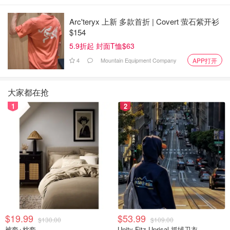
Arc'teryx 上新 多款首折 | Covert 萤石紫开衫
$154
5.9折起 封面T恤$63
4
Mountain Equipment Company
APP打开
大家都在抢
1
2
一家三口 VS 退休老夫妇
R.夫人和她的丈夫决定帮助他们的儿子和新生的孙子在自己
的家里安顿下来，他们在离开35年后回到安大略省的Sault
Ste. Marie。
他们的梦想是为儿子买一个小型的入门级住宅，可以翻新，
然后出售，以资助他们的海滨房地产梦想。
$19.99
$53.99
$130.00
$109.00
然后，一个愿景出现了：他们找到了一处海滨房产！这就是
被套+枕套
Unity Fitz Uprisal 抓绒卫衣