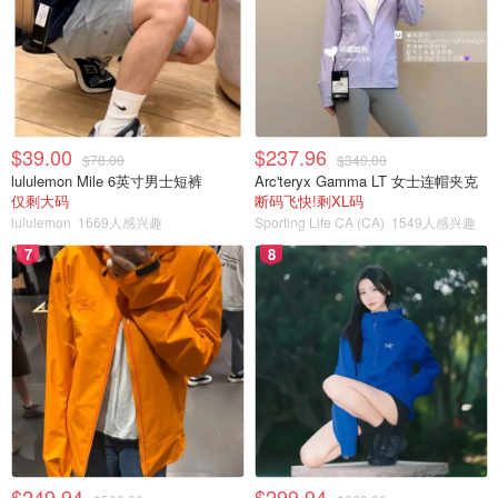
干墙工程。
这对心软的祖父母被告知，B&C正面临着从另一个据说有
霉菌的、墙体歪斜的、天花板塌陷的房子里驱逐出来。
祖父母提供了一个解决方案。
$39.00
$237.96
$78.00
$340.00
lululemon Mile 6英寸男士短裤
Arc'teryx Gamma LT 女士连帽夹克
为什么不让B&C 还有他们可怜的小男孩与祖父母合住，在
仅剩大码
断码飞快!剩XL码
他们的城市住宅中，支付较低的租金，并允许他们在装修劳
lululemon
1669人感兴趣
Sporting Life CA (CA)
1549人感兴趣
动中支付租金的余额？
7
8
因为信任，
祖父母没有背景调查、信用调查、保证金和书面
的共同住宿协议，单纯相信B&C只是遇到了困难。
然而，B&C在2月1日并没有支付任何租金。
2月15日，他们支付了300元，他们理应在3月之前支付所有
欠款。
3月1日，他们什么也没付。付款的要求得到了更多的借口。
$249.94
$299.94