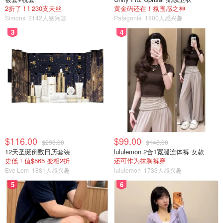
他们的梦想！
2折了！! 230支天丝
黄金码还在！氛围感之神
Simons
2142人感兴趣
Patagonia
1900人感兴趣
因为祖父退休了（仍有一些储蓄和少量养老金），他们用了
3
4
抵押贷款，以资助购买他们的梦想，滨海房屋。
然后恶梦来了...
2021年11月14日，祖父母遇到了 "邦妮和克莱
德"（B&C）。在刊登了几份承包商装修的广告后，祖父母
决定由B&C来做小型装修。
在接下来的一个月里，祖父母收到了预付款的要求，以及关
于迟到、工作延误和类似借口的宽限。因为他们已经支付了
$116.00
$99.00
$290.00
$148.00
12天圣诞倒数日历套装
lululemon 2合1宽腿连体裤 女款
超过5000元的劳动力、材料、橱柜、台面和电器。所以他
史低！值$565 变相2折
还可作为抹胸裤穿
们默认了。
Eve Lom
1881人感兴趣
lululemon
1733人感兴趣
5
6
随着另一个COVID圣诞节的临近，出现了更多的延误。然
后......口若悬河的骗局开始了。
B&C带着他们8岁的孩子来到祖父母家，那里正在进行一些