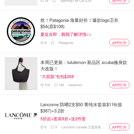
18
Sporting Life CA (CA)
APP打开
2009 年，45 Bayview Ridge 以 1680 万加币的价格上市，
并以 1280 万加币的价格售出。 13年后，房子的价格翻了一
抢！Patagonia 海量好价！爆款logo卫衣
番。
他补充说，该庄园价值大幅增加的原因之一还在于上一
$54(原$109)
任业主对房子进行了翻修和升级。“看起来当前任业主买下
夏促在即，戳我了解详情>>
这所房子时，他们投入了大量资金，以使其完美。”
8
Patagonia
APP打开
Sussman解释道。
Brind 表示，随着大多伦多地区的房价飞涨，对于普通买家
本周已更新：lululemon 新品区 scuba修身款
来说，房价只会随着时间的推移而上涨，而豪宅市场同样炙
大改版！
手可热。“我们确实看到多伦多超豪华房市的急剧增长......来
“大屁股”包包$268
自国内买家和外国买家。”他说。 “他们口袋里有钱，想住在
416
146
lululemon
APP打开
一个真正壮观的家中。”Brind 补充说，
从 2020 年到 2021
年，在房市中，超过 1000 万加币的房产增长了 156%。
Lancome 防晒2支$50 菁纯水套装$116(值
该住宅当初由加拿大建筑大师Gordon Ridgely设计，自 3 月
$367)=3.2折
15 日以来一直在市场上销售。
5折起+套装8折+送2件套
6
3
Lancome Canada 兰蔻加拿大官网
APP打开
来源：
torontostar
封面：torontostar