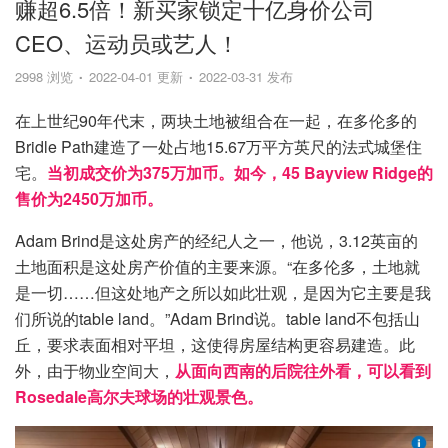
赚超6.5倍！新买家锁定十亿身价公司
CEO、运动员或艺人！
2998 浏览
2022-04-01 更新
2022-03-31 发布
在上世纪90年代末，两块土地被组合在一起，在多伦多的
Bridle Path建造了一处占地15.67万平方英尺的法式城堡住
宅。
当初成交价为375万加币。如今，45 Bayview Ridge的
售价为2450万加币。
Adam Brind是这处房产的经纪人之一，他说，3.12英亩的
土地面积是这处房产价值的主要来源。“在多伦多，土地就
是一切……但这处地产之所以如此壮观，是因为它主要是我
们所说的table land。”Adam Brind说。table land不包括山
丘，要求表面相对平坦，这使得房屋结构更容易建造。此
外，由于物业空间大，
从面向西南的后院往外看，可以看到
Rosedale高尔夫球场的壮观景色。