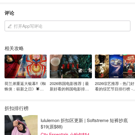
评论
打开App写评论
相关攻略
图片来自于@torontostar ，版权属于原作者
荷兰弟重返大银幕‼️《蜘
2026韩国电影推荐 | 最
2026综艺推荐 - 热门好
与附近其他房屋相比，该物业的地块面积几乎翻了一番。房
蛛侠：崭新之日》🕷️北
新好看的韩国电影排行
看的综艺节目排行榜 - 
地产经纪人David Sussman解释说，与附近其他房屋相比，
美热映中❣️阵容豪华✨🤩
榜，必看盘点！8月最
月最新:《​​披荆斩棘
新！(持续更新）
2026》回归啦
它的市场价格也高得多，
一般的房屋平均在 1000 万至
折扣排行榜
1400 万加币之间。
lululemon 折扣区更新 | Softstreme 短裤抄底
谁会买这个地方？
$19(原$88)
City Essentials 小粉包$54