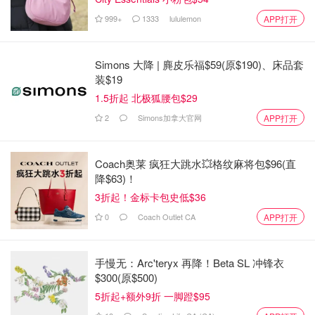
Sussman说，
购买如此宏伟的房产的买家包括价值数十亿
999+
1333
lululemon
加币身价的公司的CEO以及名人，如运动员或艺人。
“我们
APP打开
是世界各地居民旅行度假、商务休闲的目的地。多伦多吸引
了很多企业和富人，很多人都想住在这里。”
Simons 大降 | 麂皮乐福$59(原$190)、床品套
装$19
1.5折起 北极狐腰包$29
2
Simons加拿大官网
APP打开
Coach奥莱 疯狂大跳水💥格纹麻将包$96(直
降$63)！
3折起！金标卡包史低$36
0
Coach Outlet CA
APP打开
手慢无：Arc'teryx 再降！Beta SL 冲锋衣
$300(原$500)
图片来自于@torontostar ，版权属于原作者
5折起+额外9折 一脚蹬$95