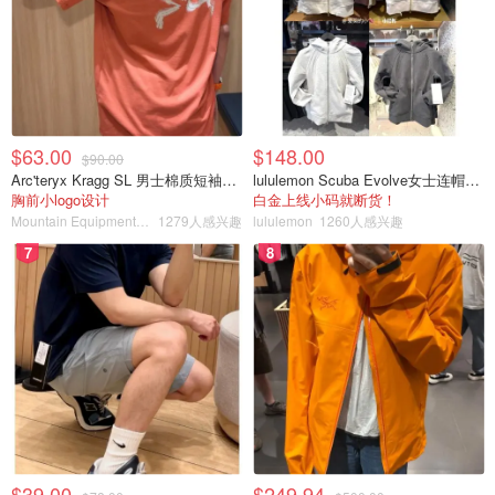
$63.00
$148.00
$90.00
Arc'teryx Kragg SL 男士棉质短袖T恤
lululemon Scuba Evolve女士连帽卫衣 全拉链
胸前小logo设计
白金上线小码就断货！
Mountain Equipment Company
1279人感兴趣
lululemon
1260人感兴趣
7
8
$39.00
$249.94