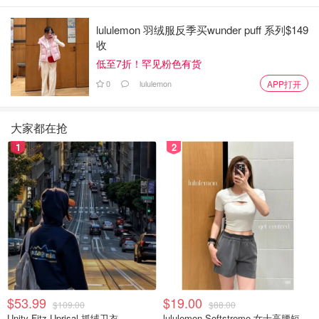
BC省Top10豪宅 | Lululemon创始人府
lululemon 羽绒服反季买wunder puff 系列$149
邸位居榜首，一年暴涨630万！
收
低至7折！罕见粉色有货
Xxxiaoo
4928
0
lululemon
APP打开
大家都在抢
加拿大富人越来越富？！ 统计局：真
的！加拿大高收入人群的收入增长速
1
2
度更快，超低收入者一倍多！
省钱君
4381
加州棕榈泉旅行攻略 | 娱乐、住宿、购
物、必打卡景点推荐！
是momo酱
9943
$53.99
$19.00
$109.00
$88.00
Unity Fitz Uprisal 抓绒卫衣
lululemon Softstreme 女士高腰短裤 10cm