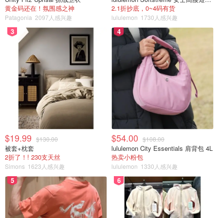
黄金码还在！氛围感之神
2.1折抄底，0~4码有货
Patagonia
2097人感兴趣
lululemon
1730人感兴趣
3
4
$19.99
$54.00
$130.00
$108.00
被套+枕套
lululemon City Essentials 肩背包 4L
2折了！! 230支天丝
热卖小粉包
Simons
1623人感兴趣
lululemon
1330人感兴趣
5
6