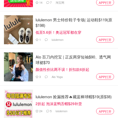
14
7
淘宝网
APP打开
这种新的变体被描述为迄今为止最具传播性的菌株，早期估
计表明它的传染性比BA.2高10%，但似乎不会导致更严重
lululemon 男士特价鞋子专场| 运动鞋$119(原
的疾病。
$198)
加拿大首席公共卫生官员Theresa Tam博士说，新的变体是
低至5.6折！奥运冠军都在穿
Omicron和BA.2变体的遗传物质的组合，在国内传播并不奇
1
lululemon
APP打开
怪。
她说："我们确实预计会发生这种情况，因为这种病毒在全
Alo 百刀内挖宝 | 正反两穿短袖$90、透气网
球裙$70
世界有很多传播，"她说。"我们正在非常仔细地观察这个问
题。"
颜值性价比两不误！折扣款6折起
3
Alo Yoga
APP打开
世界卫生组织（WHO）警告说，关于XE的早期发现需要进
一步确认。
lululemon 捡漏推荐🔥藏蓝棒球帽$19(原$38)
XE Covid是什么？科学家正密切监测
2折起 泡沫蓝鸭舌帽$29补货
由两种Omicron毒株变异而来的新型毒
24
5
lululemon
APP打开
株