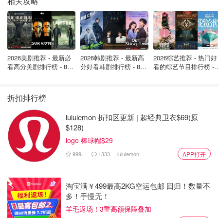
相关攻略
省内许多医院因为COVID-19而面临严重的人员短缺，OHA
主席Anthony Dale说最近几周住院人数的上升已经阻碍了医
院的正常运营能力。
2026美剧推荐 - 最新必
2026韩剧推荐 - 最新高
2026综艺推荐 - 热门好
一些医院，包括金斯敦健康科学中心，由于病毒的激增，不
看高分美剧排行榜 - 8月
分好看韩剧排行榜 - 8月
看的综艺节目排行榜 - 
得不取消最近的手术。
最新: 《​​足球教练 》第
最新：丁海寅《我的荒
月最新:《​​伦敦合伙人
四季回归！
糖恋爱 》上线❣️
回归啦
省政府官员4月13日报告说，医院有1332名COVID患者，比
折扣排行榜
一周前的近25%有所上升。这个数字比星期二的1366人略
lululemon 折扣区更新 | 超经典卫衣$69(原
有下降，当时该省的住院人数是2月16日以来的最高值。
$128)
logo 棒球帽$29
重症监护室里的COVID-19患者人数为182人，比一天前的
190人有所减少，但比一周前的168人有所增加。有85名病
999+
1333
lululemon
APP打开
人正在使用呼吸机。
淘宝满￥499最高2KG空运包邮 回归！数量不
加拿大发现新的Omicron XE变体
多！手慢无！
在加拿大发现了6例新的Omicron XE变体。
羊毛返场！3重高额保障叠加