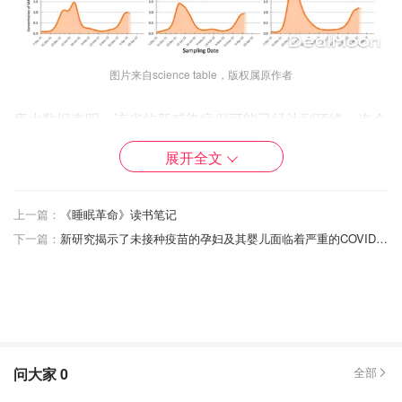
图片来自science table，版权属原作者
废水数据表明，该省的新感染病例可能已经达到顶峰，迄今
为止有多达600万人感染了Omicron。传播放缓的部分原因
展开全文
可能是由于近几个月有大量的人感染，人口中积累了免疫
力。
上一篇：
《睡眠革命》读书笔记
然而，多伦多大学流行病学家Colin Furness警告说，病毒
下一篇：
新研究揭示了未接种疫苗的孕妇及其婴儿面临着严重的COVID风险
的传播产生了一些公众免疫力，但它并不能使病毒消失。
Furness指出，在英国97%的人口都有Omicron抗体，但感
染仍在蔓延。
预计未来几周住院人数仍将上升
问大家
0
全部
安大略省医院协会（OHA）的负责人警告说，即使感染可
能已经达到顶峰，该省仍可能看到住院人数上升，时间长达