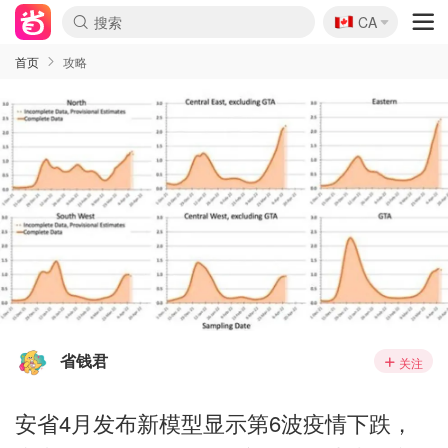
🇨🇦
CA
首页
攻略
省钱君
关注
安省4月发布新模型显示第6波疫情下跌，