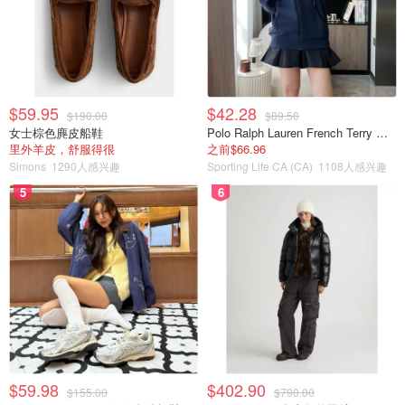
$59.95
$42.28
$190.00
$89.50
女士棕色麂皮船鞋
Polo Ralph Lauren French Terry 女童连帽卫衣 7-16码
里外羊皮，舒服得很
之前$66.96
Simons
1290人感兴趣
Sporting Life CA (CA)
1108人感兴趣
5
6
$59.98
$402.90
$155.00
$790.00