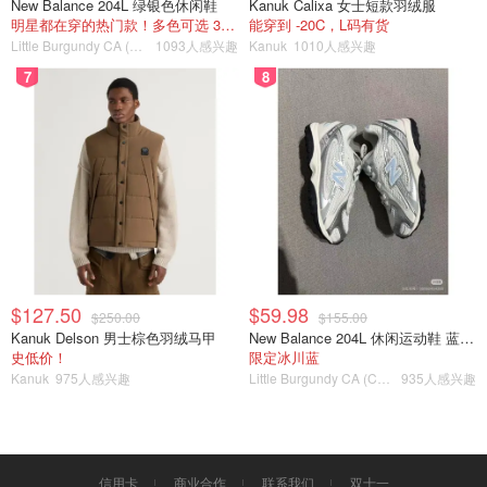
New Balance 204L 绿银色休闲鞋
Kanuk Calixa 女士短款羽绒服
明星都在穿的热门款！多色可选 3.8折
能穿到 -20C，L码有货
Little Burgundy CA (CA）
1093人感兴趣
Kanuk
1010人感兴趣
7
8
$127.50
$59.98
$250.00
$155.00
Kanuk Delson 男士棕色羽绒马甲
New Balance 204L 休闲运动鞋 蓝银色
史低价！
限定冰川蓝
Kanuk
975人感兴趣
Little Burgundy CA (CA）
935人感兴趣
信用卡
商业合作
联系我们
双十一