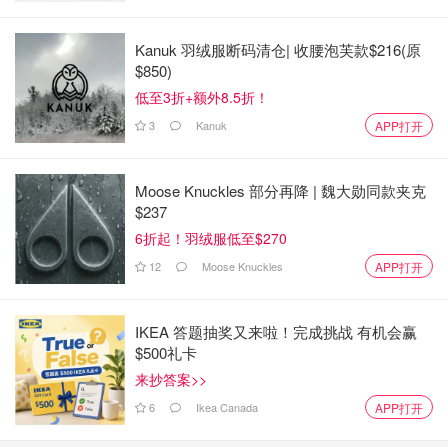
省钱君
2196
Kanuk 羽绒服断码清仓| 收腰泡芙款$216(原
来源
citynews
$850)
低至3折+额外8.5折！
3
Kanuk
APP打开
Moose Knuckles 部分再降 | 魏大勋同款夹克
$237
6折起！羽绒服低至$270
12
Moose Knuckles
APP打开
IKEA 答题抽奖又来啦！完成挑战 有机会赢
$500礼卡
来抄答案>>
6
Ikea Canada
APP打开