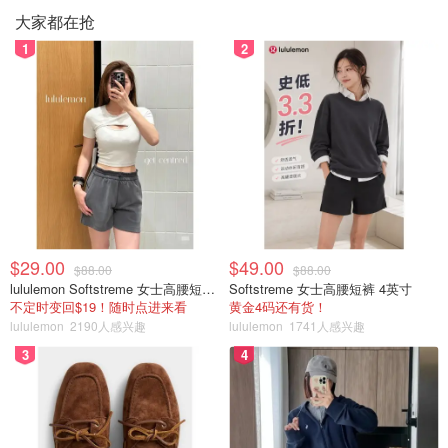
大家都在抢
1
2
$29.00
$49.00
$88.00
$88.00
lululemon Softstreme 女士高腰短裤 10cm
Softstreme 女士高腰短裤 4英寸
不定时变回$19！随时点进来看
黄金4码还有货！
lululemon
2190人感兴趣
lululemon
1741人感兴趣
3
4