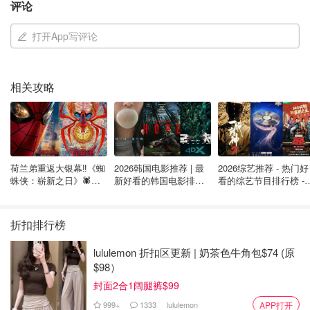
评论
假设
你住在安大略省，家庭年收入为 100,000 加元，将支付
打开App写评论
50,000 加元的首付款。此外，你还有资格获得 2.5% 的抵押
贷款利率，期限为 5 年，分期偿还 25 年。你能负担多少抵
押贷款？
相关攻略
根据 CMHC 抵押贷款负担能力计算器，你将有资格在
5.25% 的合格利率下购买价值高达 637,329 加元的房屋。
2021 年 6 月 1 日
2021 年 6 月 1 日
荷兰弟重返大银幕‼️《蜘
2026韩国电影推荐 | 最
2026综艺推荐 - 热门好
付款类别
之前
之后
蛛侠：崭新之日》🕷️北
新好看的韩国电影排行
看的综艺节目排行榜 - 
美热映中❣️阵容豪华✨🤩
榜，必看盘点！8月最
月最新:《​​披荆斩棘
家庭收入
$100,000
$100,000
新！(持续更新）
2026》回归啦
折扣排行榜
首付
$50,000
$50,000
lululemon 折扣区更新 | 奶茶色牛角包$74 (原
抵押贷款压力测试
4.79%
5.25%
$98）
封面2合1阔腿裤$99
利率年限
5年
5年
999+
1333
lululemon
APP打开