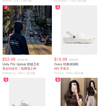
Simons
2187人感兴趣
lululemon
2159人感兴趣
5.25% 或借款人的合
5.25% 或借款人的合
2021 年 6 月 1 日
3
4
同利率 + 2%
同利率 + 2%
4.79% 或借款人的利
4.79% 或借款人利率
2020 年 8 月 11 日
率
+ 2%
4.94% 或借款人的利
4.94% 或借款人利率
2020 年 5 月 19 日
率
+ 2%
5.04% 或借款人的利
5.04% 或借款人利率
2020 年 3 月 17 日
率
+ 2%
$53.99
$19.99
$109.00
$65.00
如何准备抵押贷款压力测试
Unity Fitz Uprisal 抓绒卫衣
Crocs 经典洞洞鞋
黄金码还在！氛围感之神
5码 手慢无
贷方在评估借款人时使用一些关键指标，以确保他们能够通
Patagonia
1984人感兴趣
Simons
1684人感兴趣
过压力测试并管理抵押贷款付款，包括总偿债率 (GDS) 和
5
6
总偿债率 (TDS)。
类别
详解
你的GDS代表你的税前收入中需要支付所有住房费