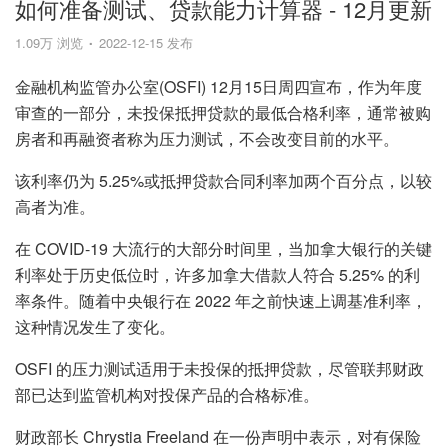
如何准备测试、贷款能力计算器 - 12月更新
1.09万 浏览
2022-12-15 发布
金融机构监管办公室(OSFI) 12月15日周四宣布，作为年度
审查的一部分，未投保抵押贷款的最低合格利率，通常被购
房者和再融资者称为压力测试，不会改变目前的水平。
该利率仍为
5.25%
或
抵押贷款合同利率加两个百分点
，以较
高者为准。
在 COVID-19 大流行的大部分时间里，当加拿大银行的关键
利率处于历史低位时，许多加拿大借款人符合 5.25% 的利
率条件。随着中央银行在 2022 年之前快速上调基准利率，
这种情况发生了变化。
OSFI 的压力测试适用于未投保的抵押贷款，尽管联邦财政
部已达到监管机构对投保产品的合格标准。
财政部长 Chrystia Freeland 在一份声明中表示，对有保险