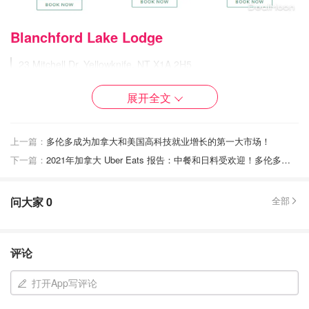
Blanchford Lake Lodge
23 Mitchell Dr, Yellowknife, NT X1A 2H5
https://blachfordlakelodge.com/
展开全文
Blachford Lake Lodge 位于加拿大北部崎岖荒野的极光观赏
国家。它坐落在俯瞰 Blachford 湖的岩石小丘上，距离加拿
大西北地区首府耶洛奈夫市有半小时的路程。
上一篇：
多伦多成为加拿大和美国高科技就业增长的第一大市场！
下一篇：
2021年加拿大 Uber Eats 报告：中餐和日料受欢迎！多伦多被评超挑剔的城市！温哥华的常用备注亮了！
问大家
0
全部
评论
打开App写评论