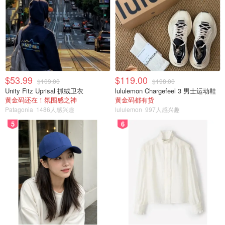
来自官网
$53.99
$119.00
$109.00
$198.00
Unity Fitz Uprisal 抓绒卫衣
lululemon Chargefeel 3 男士运动鞋
除了捕捉极光之外，白天还可以体验这个独特的北方社区的
黄金码还在！氛围感之神
黄金码都有货
Patagonia
1486人感兴趣
lululemon
997人感兴趣
历史和文化，包括雪鞋行走冒险、令人振奋的狗拉雪橇穿越
北方森林、参观当地的 Itsanitaq 博物馆等等！
5
6
AuroraCentre
208A Strickland Street, Whitehorse, Yukon, Canada
https://www.arcticrange.com/en
如果你想在帐篷里过夜，并在追逐极光的同时感觉像是在冒
险，那么这家旅行社可以提供帮助。