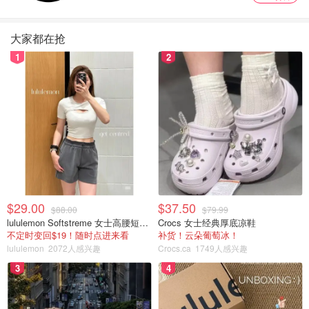
上见证北极光的最佳地点之一。
如果想拍摄北极光的照片，这些豪华之旅是完美的选择。
大家都在抢
他们有两种摄影之旅，一种是苔原越野车，一种是火车，以
1
2
帮助摄影爱好者捕捉完美的照片。
$29.00
$37.50
$88.00
$79.99
lululemon Softstreme 女士高腰短裤 10cm
Crocs 女士经典厚底凉鞋
不定时变回$19！随时点进来看
补货！云朵葡萄冰！
lululemon
2072人感兴趣
Crocs.ca
1749人感兴趣
3
4