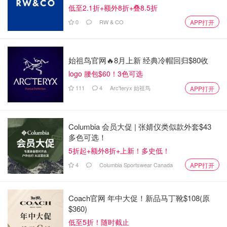
低至2.1折+额外8折+叠8.5折
0
RW & CO
APP打开
所有价格均为每人价格，还要有 5% 的商品和服务税和
10% 左右的小费。
始祖鸟官网🔥8月上新 经典冷帽回归$80收
logo 腰包$60！3色可选
Terra Riders
111
4
Arc'teryx 始祖鸟
APP打开
100 Sumanik Dr, Whitehorse, YT Y1A 6T1
https://www.terrariders.ca/
Terra Riders 提供自行车和独木舟之旅，带您体验最壮观的
Columbia 会员大促 | 张婧仪类似款外套$43
多色可选！
极光天空。
5折起+额外8折+上新！多史低！
费用大概是3-4 小时北极光之旅要179 加币。如果想远足或
4
Columbia Sportswear Canada
APP打开
只是在湖上散步，3-4 小时北极光游览拉贝热湖的费用是
159 加币。
Coach官网 年中大促！新品马丁靴$108(原
$360)
低至5折！随时截止