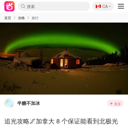
🇨🇦
CA
首页
攻略
旅行
半糖不加冰
关注
追光攻略🌌加拿大 8 个保证能看到北极光