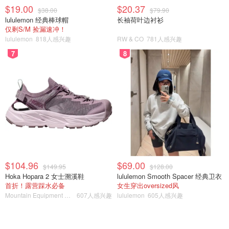
$19.00
$20.37
$38.00
$79.90
lululemon 经典棒球帽
长袖荷叶边衬衫
仅剩S/M 捡漏速冲！
lululemon
818人感兴趣
RW & CO
781人感兴趣
7
8
来自官网
$104.96
$69.00
$149.95
$128.00
Hoka Hopara 2 女士溯溪鞋
lululemon Smooth Spacer 经典卫衣
Discover Churchill Tours
首折！露营踩水必备
女生穿出oversized风
Mountain Equipment Company
607人感兴趣
lululemon
605人感兴趣
https://discoverchurchill.com/northern-lights-tours-2022/
当你在丘吉尔时，如果晚上可以看到极光，这个旅行团将可