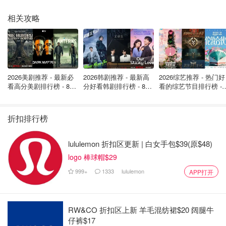
相关攻略
来自官网
这家生态旅馆的位置非常偏远，可以观赏到极光。
2026美剧推荐 - 最新必
2026韩剧推荐 - 最新高
2026综艺推荐 - 热门好
看高分美剧排行榜 - 8月
分好看韩剧排行榜 - 8月
看的综艺节目排行榜 - 
最新: 《​​足球教练 》第
最新：丁海寅《我的荒
月最新:《​​伦敦合伙人
四季回归！
糖恋爱 》上线❣️
回归啦
折扣排行榜
lululemon 折扣区更新 | 白女手包$39(原$48)
logo 棒球帽$29
999+
1333
lululemon
APP打开
RW&CO 折扣区上新 羊毛混纺裙$20 阔腿牛
仔裤$17