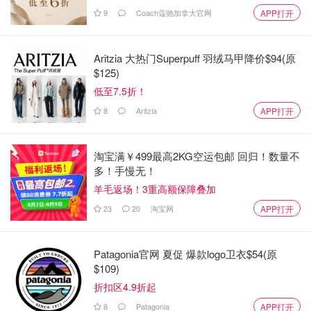
9
Coach蔻驰加拿大官网
APP打开
Aritzia 大热门Superpuff 羽绒马甲降价$94(原
$125)
低至7.5折！
8
Aritzia
APP打开
淘宝满￥499最高2KG空运包邮 回归！数量不
多！手慢无！
羊毛返场！3重高额保障叠加
来自官方Facebook，版权属原作者
23
20
淘宝网
APP打开
Frontiers North Adventures
Patagonia官网 夏促 爆款logo卫衣$54(原
140 Kelsey Blvd, Churchill, MB R0B 0E0
$109)
https://frontiersnorth.com/
折扣区4.9折起
丘吉尔位于极光椭圆形的正下方，使这个北部小镇成为地球
8
Patagonia
APP打开