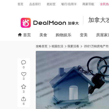
首页
点击排行
抢好货
银行/信用卡
商家导航
全民热
加拿大
首页
美食
购物娱乐
变美
房屋家
攻略首页
校园生活
我要活着
2021万锦房地
0
3
3
6