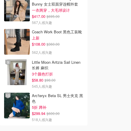
Bunny 女士双面穿连帽外套
一衣两穿，大毛球设计
$417.00
$695.00
567人感兴趣
Coach Work Boot 黑色工装靴
上新
$108.00
$360.00
562人感兴趣
Little Moon Aritzia Sail Linen
长裤 麻织
3个颜色打折
$58.80
$98.00
545人感兴趣
Arc'teryx Beta SL 男士夹克 黑
色
5折 蹲补
$299.94
$600.00
518人感兴趣