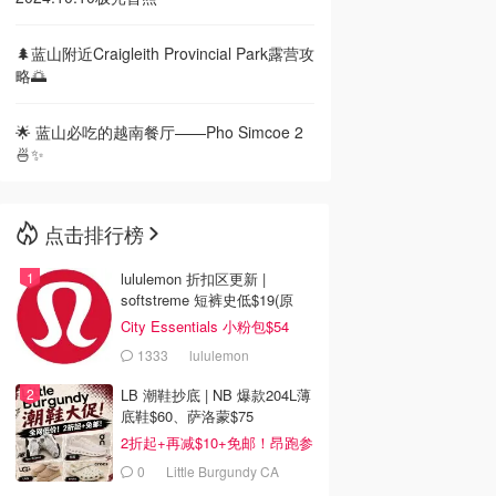
🌲蓝山附近Craigleith Provincial Park露营攻
略🌅
🌟 蓝山必吃的越南餐厅——Pho Simcoe 2
🍜✨
点击排行榜
lululemon 折扣区更新 |
softstreme 短裤史低$19(原
$88)
City Essentials 小粉包$54
1333
lululemon
LB 潮鞋抄底 | NB 爆款204L薄
底鞋$60、萨洛蒙$75
2折起+再减$10+免邮！昂跑参
加
0
Little Burgundy CA
(CA）