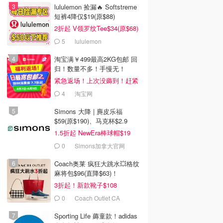
lululemon 捡漏🔥 Softstreme
短裤4降仅$19(原$88)
2折起 V领罗纹Tee$34(原$68)
5
lululemon
淘宝满￥499最高2KG包邮 回
归！数量不多！手慢无！
紧急返场！上次没薅到！赶紧
冲
4
淘宝网
Simons 大降 | 麂皮乐福
$59(原$190)、马克杯$2.9
1.5折起 NewEra棒球帽$19
0
Simons加拿大官网
Coach奥莱 疯狂大跳水💥格纹
麻将包$96(直降$63)！
3折起！新款靴子$108
0
Coach Outlet CA
Sporting Life 薅童款！adidas