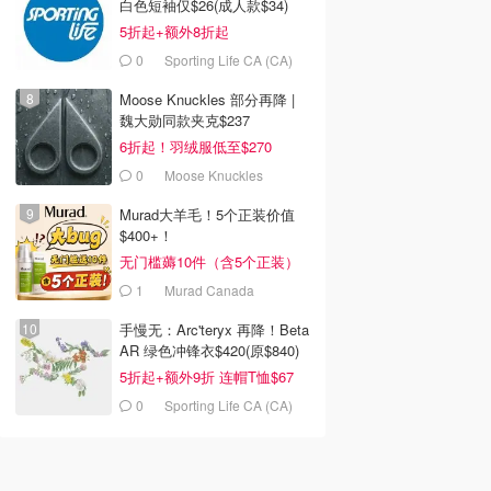
白色短袖仅$26(成人款$34)
5折起+额外8折起
0
Sporting Life CA (CA)
Moose Knuckles 部分再降 |
魏大勋同款夹克$237
6折起！羽绒服低至$270
0
Moose Knuckles
Murad大羊毛！5个正装价值
$400+！
无门槛薅10件（含5个正装）
1
Murad Canada
手慢无：Arc'teryx 再降！Beta
AR 绿色冲锋衣$420(原$840)
5折起+额外9折 连帽T恤$67
0
Sporting Life CA (CA)