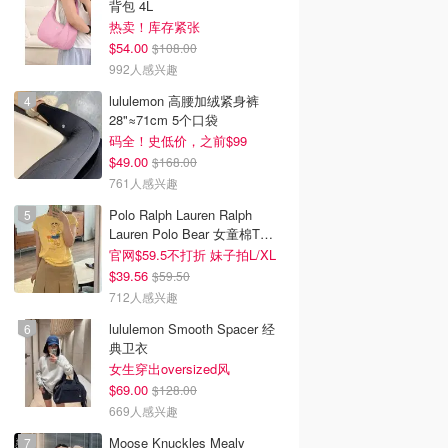
背包 4L
热卖！库存紧张
$54.00
$108.00
992人感兴趣
lululemon 高腰加绒紧身裤
28"≈71cm 5个口袋
码全！史低价，之前$99
$49.00
$168.00
761人感兴趣
Polo Ralph Lauren Ralph
Lauren Polo Bear 女童棉T恤
染色 1件
官网$59.5不打折 妹子拍L/XL
$39.56
$59.50
712人感兴趣
lululemon Smooth Spacer 经
典卫衣
女生穿出oversized风
$69.00
$128.00
669人感兴趣
Moose Knuckles Mealy