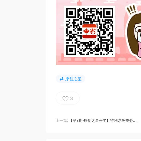
原创之星
3
上一篇:
【第8期•原创之星开奖】特利尔免费必玩景点推荐+BC宠物许可证办理+热玛吉初体验+多伦多剧本杀店盘点！