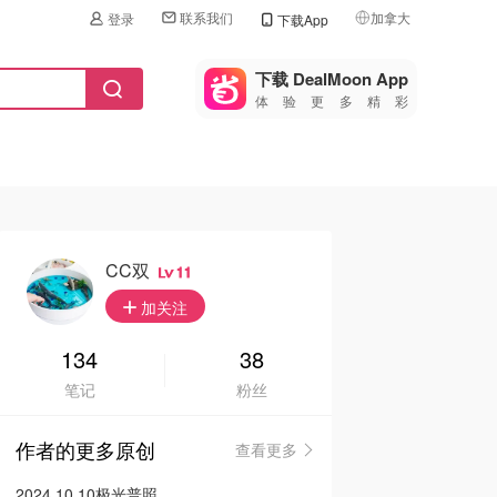
联系我们
加拿大
登录
下载App
🇺🇸
美国
下载 DealMoon App
体验更多精彩
🇨🇳
中国
🇨🇦
加拿大
🇬🇧
英国
🇩🇪
德国
CC双
11
🇫🇷
加关注
法国
🇮🇹
134
38
意大利
笔记
粉丝
🇦🇺
澳洲
作者的更多原创
查看更多
🇳🇿
新西兰
2024.10.10极光普照