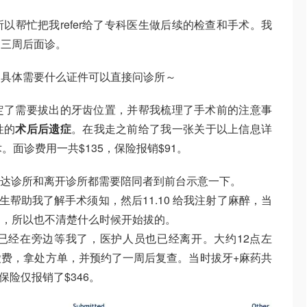
以帮忙把我refer给了专科医生做后续的检查和手术。我
了三周后面诊。
，具体需要什么证件可以直接问诊所～
定了需要拔出的牙齿位置，并帮我梳理了手术前的注意事
性的
术后后遗症
。在我走之前给了我一张关于以上信息详
。面诊费用一共$135，保险报销$91。
达诊所和离开诊所都需要陪同者到前台示意一下。
医生帮助我了解手术须知，然后11.10 给我注射了麻醉，当
了，所以也不清楚什么时候开始拔的。
已经在旁边等我了，医护人员也已经离开。大约12点左
费，拿处方单，并预约了一周后复查。当时拔牙+麻药共
保险仅报销了$346。