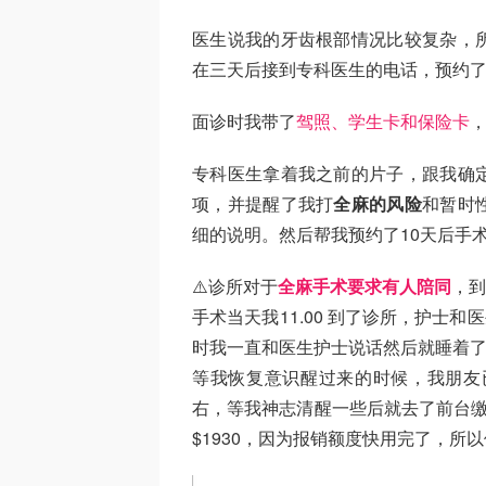
医生说我的牙齿根部情况比较复杂，所
在三天后接到专科医生的电话，预约
面诊时我带了
驾照、学生卡和保险卡
专科医生拿着我之前的片子，跟我确
项，并提醒了我打
全麻的风险
和暂时
细的说明。然后帮我预约了10天后手术
⚠️诊所对于
全麻手术要求有人陪同
，到
手术当天我11.00 到了诊所，护士和
时我一直和医生护士说话然后就睡着
等我恢复意识醒过来的时候，我朋友
右，等我神志清醒一些后就去了前台缴
$1930，因为报销额度快用完了，所以