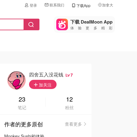
联系我们
加拿大
登录
下载App
🇺🇸
美国
下载 DealMoon App
体验更多精彩
🇨🇳
中国
🇨🇦
加拿大
🇬🇧
英国
🇩🇪
德国
四舍五入没花钱
7
🇫🇷
加关注
法国
🇮🇹
23
12
意大利
笔记
粉丝
🇦🇺
澳洲
作者的更多原创
查看更多
🇳🇿
新西兰
Monkey Sushi初体验