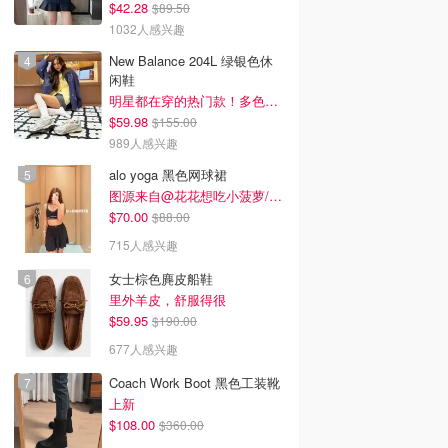
$42.28
$89.50
1032人感兴趣
New Balance 204L 绿银色休
闲鞋
明星都在穿的热门款！多色可选 3.8折
$59.98
$155.00
989人感兴趣
alo yoga 黑色网球裙
图源来自@花花想吃小菠萝/xhs
$70.00
$88.00
715人感兴趣
女士棕色麂皮船鞋
里外羊皮，舒服得很
$59.95
$190.00
677人感兴趣
Coach Work Boot 黑色工装靴
上新
$108.00
$360.00