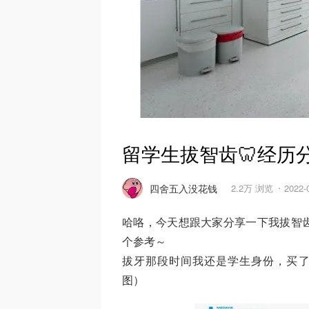
留学生拔智齿🦷经历
四舍五入没花钱
2.2万 浏览
2022
哈咯，今天想跟大家分享一下我拔智
个参考～
拔牙那段时间我还是学生身份，买
图）