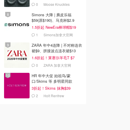
0
Moose Knuckles
Simons 大降 | 麂皮乐福
$59(原$190)、马克杯$2.9
1.5折起 NewEra棒球帽$19
1
Simons加拿大官网
ZARA 年中4连降 | 不对称连衣
裙$9、拼接波点连衣裙$13
1.6折起！莱赛尔羊毛T $7
0
ZARA 加拿大官网
HR 年中大促 始祖鸟/蒙
口/Skims 等 多明星同款
3折起！Skims 抹胸$39
2
Holt Renfrew