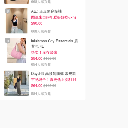
668人感兴趣
ALO 正反两穿短袖
图源来自@年糕好好吃-/xhs
$90.00
668人感兴趣
lululemon City Essentials 肩
背包 4L
热卖！库存紧张
$54.00
$108.00
654人感兴趣
Daydrift 高腰阔腿裤 常规款
罕见码全！真史低上次$114
$64.00
$148.00
584人感兴趣