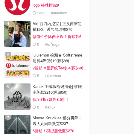
logo 棒球帽$29
1333
lululemon
Alo 百刀内挖宝 | 正反两穿短
袖$90、透气网球裙$70
颜值性价比两不误！折扣款6
折起
0
Alo Yoga
lululemon 捡漏🔥 Softstreme
短裤4降仅$19(原$88)
2折起 V领罗纹Tee$34(原$68)
5
lululemon
Kanuk 羽绒服断码清仓| 收腰
泡芙款$216(原$850)
低至3折+额外8.5折！
0
Kanuk
Moose Knuckles 部分再降 |
魏大勋同款夹克$237
6折起！羽绒服低至$270