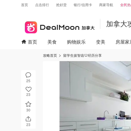
首页
点击排行
抢好货
银行/信用卡
商家导航
全民热
加拿大
首页
美食
购物娱乐
变美
房屋家
攻略首页
留学生拔智齿🦷经历分享
25
23
30
23