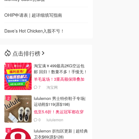
OHIP申请表 | 超详细填写指南
Dave’s Hot Chicken入股不亏！
点击排行榜
淘宝满￥499最高2KG空运包
邮 回归！数量不多！手慢无！
羊毛返场！3重高额保障叠加
7
淘宝网
lululemon 男士特价鞋子专场|
运动鞋$119(原$198)
低至5.6折！奥运冠军都在穿
0
lululemon
lululemon 折扣区更新 | 超经典
卫衣$69(原$128)