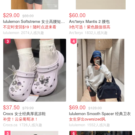
开车频率越高，发生事故的概率就越高。保险公司是根据过
去一年的汽车里程数来了解你开车的频率的，如果你开车开
$29.00
$60.00
得少（或变少了），或者搬到了与工作地点更近的新家，那
$88.00
lululemon Softstreme 女士高腰短裤 10cm
Arc'teryx Mantis 2 腰包
么最好去跟保险公司更新一下信息，保费可能会下降。
不定时变回$19！随时点进来看
3色可选！紫色颜值很高
lululemon
2074人感兴趣
Arc'teryx
1832人感兴趣
开车的用途，如休闲、通勤、商旅，也会影响保费（除通勤
3
4
外的商业用途可能要购买商用车保险）。
地区
在大城市及其周边地区发生交通事故或盗窃案的概率高，保
费也高。
$37.50
$69.00
$79.99
$128.00
Crocs 女士经典厚底凉鞋
lululemon Smooth Spacer 经典卫衣
补货！云朵葡萄冰！
女生穿出oversized风
Crocs.ca
1726人感兴趣
lululemon
1552人感兴趣
5
6