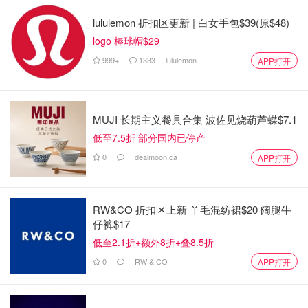
lululemon 折扣区更新 | 白女手包$39(原$48)
logo 棒球帽$29
999+
1333
lululemon
APP打开
MUJI 长期主义餐具合集 波佐见烧葫芦蝶$7.1
低至7.5折 部分国内已停产
0
dealmoon.ca
APP打开
RW&CO 折扣区上新 羊毛混纺裙$20 阔腿牛
图片来自于@pexels ，版权属于原作者
仔裤$17
低至2.1折+额外8折+叠8.5折
影响保费的因素
0
RW & CO
APP打开
各个保险公司quote保费的具体公式虽不相同，但考虑的因
素无非以下几种↓