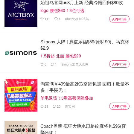
始祖鸟官网🔥8月上新 经典冷帽回归$80收
车
logo 腰包$60！3色可选
111
4
Arc'teryx 始祖鸟
APP打开
保费的影响因子包括车的
制造商、型号与年份
，跟颜色没有
关系。保险公司是根据某车型理赔次数的记录来决定该车是
“高风险”还是“低风险”的，如果历史记录显示该车型的车主
Simons 大降 | 麂皮乐福$59(原$190)、马克杯
经常因为被盗窃或发生交通事故而索赔，保费自然就会高一
$2.9
些。另外，如果该车型的维修成本高，保费也会高。
1.5折起 北面 腰包$20
6
1
Simons加拿大官网
APP打开
如果大家还没买车，可以搜素“
cheapest car to insure+省
名
”，也算是侧面了解
买哪个型号的车风险最低
。以安省为
例，保费最低的前三名为Toyota Corolla、Mazda 3和
淘宝满￥499最高2KG空运包邮 回归！数量不
Hyundai Elantra。
多！手慢无！
羊毛返场！3重高额保障叠加
点击
这里
可查看2019年
加拿大被盗窃频率最高的10个车
23
20
淘宝网
APP打开
型
，避雷！
Coach奥莱 疯狂大跳水💥格纹麻将包$96(直
降$63)！