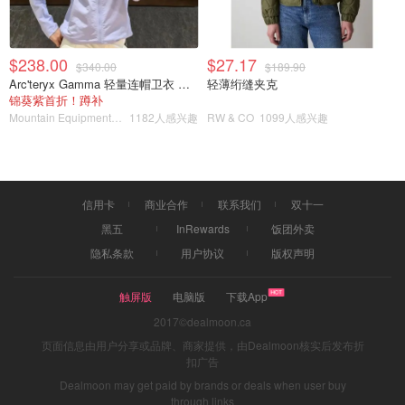
免赔额就是自付额度，提高免赔额可降低保费。保额则是保
险公司赔付的最高额度，保额越高，保费越高。
$238.00
$27.17
$340.00
$189.90
各种优惠
Arc'teryx Gamma 轻量连帽卫衣 女款
轻薄绗缝夹克
锦葵紫首折！蹲补
不同保险公司的优惠政策不同，常见的有以下几种↓
Mountain Equipment Company
1182人感兴趣
RW & CO
1099人感兴趣
某些雇主、校友会或行业协会提供的团体保险比个人购
买更优惠；
某些加拿大院校的毕业生可享优惠；
信用卡
商业合作
联系我们
双十一
黑五
InRewards
饭团外卖
在同一家保险公司购买房屋保险和汽车保险的客户可享
隐私条款
用户协议
版权声明
优惠；
混合动力车可享优惠；
触屏版
电脑版
下载App
安装了雪胎的车辆可享优惠（如安省）；
2017©dealmoon.ca
页面信息由用户分享或品牌、商家提供，由Dealmoon核实后发布折
全日制学生或可享受优惠；
扣广告
Dealmoon may get paid by brands or deals when user buy
年满65岁的退休人士可享优惠（部分地区）；
through links