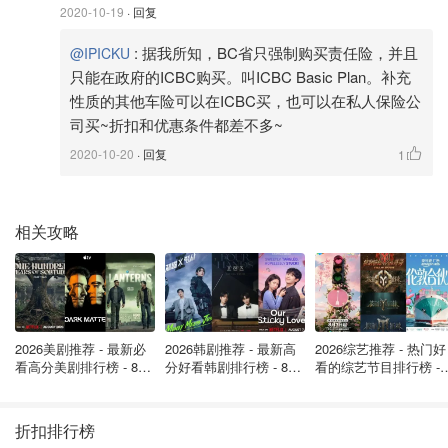
2020-10-19
· 回复
:
据我所知，BC省只强制购买责任险，并且
@IPICKU
除了强制购买的车险，最常见的补充车险有：
只能在政府的ICBC购买。叫ICBC Basic Plan。补充
碰撞险 Collision insurance
：碰撞险赔偿的是你的车在与
性质的其他车险可以在ICBC买，也可以在私人保险公
司买~折扣和优惠条件都差不多~
其他车、物发生碰撞后产生的修车、换车费用。
2020-10-20
· 回复
1
综合险 Comprehensive insurance
：综合险赔偿的是车辆
因各种天灾人祸受损后产生的修理费用，比如遭遇高空坠
物、盗窃、火灾地震泥石流等。
相关攻略
交通事故理赔宽恕险 Collision forgiveness insurance
：
保障首次发生全责或部分责任的交通事故后，不涨保险费。
一般来说，如果车龄较大，就不值得为它买碰撞险和综合险
2026美剧推荐 - 最新必
2026韩剧推荐 - 最新高
2026综艺推荐 - 热门好
了。碰撞险和综合险都有自付额（deductible）。举个例
看高分美剧排行榜 - 8月
分好看韩剧排行榜 - 8月
看的综艺节目排行榜 - 
子，如果自付额500加币，那么只有当修理费用超出500加
最新: 《​​足球教练 》第
最新：丁海寅《我的荒
月最新:《​​伦敦合伙人
四季回归！
糖恋爱 》上线❣️
回归啦
币时，保险公司才会赔付超出的部分。自付额越高，保费越
折扣排行榜
低。