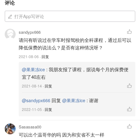
评论
fault insurance，即在理赔过程中
不必讨论过错在谁
的问
题，每个人向自己的保险公司索赔即可。
打开App写评论
Uninsured Automobile Insurance赔偿的是被没有买车险的
sandypx666
车辆碰撞、或不明车辆肇事逃逸后己方的损失。
请问有听说过在学车时报驾校的全科课程，通过后可以
降低保费的说法么？是否有这种情况呀？
Direct Compensation - Property Damage (DC-PD)
2021-08-06
· 回复
Insurance：在非你全责的前提下，如果对方的责任险不足
以赔偿你的损失，那么DC-PD就可以在一定程度上补足差
:
我朋友报了课程，据说每个月的保费便
@果果冻ice
额。
宜了40左右
2021-08-14
· 回复
回复
:
谢谢
@sandypx666
@果果冻ice
2022-11-05
· 回复
Sasasasa00
可以出个温哥华的吗 因为和安省不太一样