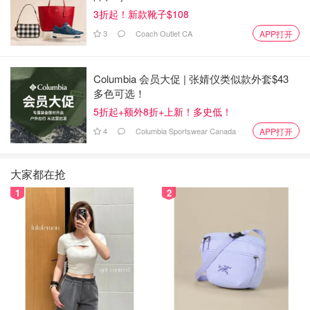
3折起！新款靴子$108
3
Coach Outlet CA
APP打开
Columbia 会员大促 | 张婧仪类似款外套$43
多色可选！
5折起+额外8折+上新！多史低！
4
Columbia Sportswear Canada
APP打开
图片来自于@pexels ，版权属于原作者
大家都在抢
1
2
开车的人
使用该车的所有司机的情况都会被计算在内。开车的人越
多，保费越高。
开车频率和用途