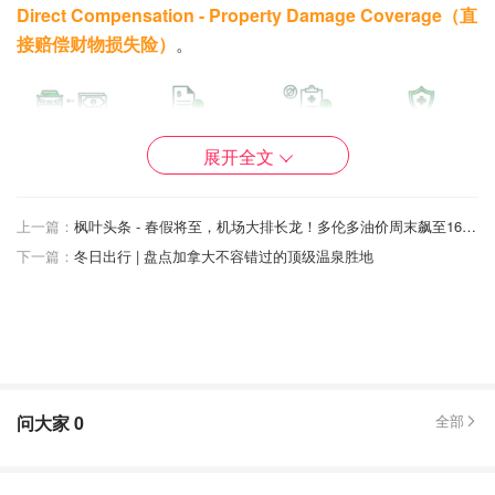
Direct Compensation - Property Damage Coverage（直
接赔偿财物损失险）
。
展开全文
上一篇：
枫叶头条 - 春假将至，机场大排长龙！多伦多油价周末飙至161.9分！加拿大机票恐暴涨！
下一篇：
冬日出行 | 盘点加拿大不容错过的顶级温泉胜地
具体地说，Third-Party Liability Coverage赔偿的是因为你
的过错造成的他人健康、生命、财物的损失，也就是保障你
对他人的损失有一定的赔付能力。
问大家
0
全部
Statutory Accident Benefits Coverage赔偿的是己方在车祸
中受到的损失，具体赔偿的款项包括超出免费医保coverage
的医疗费用、部分个人收入等。该险在多数省份都属no