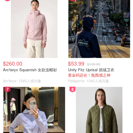
图片来自于@pexels ，版权属于原作者
驾驶记录
包括驾龄、违章记录、发生事故的次数、超速罚单数量都会
影响保费。很多保险公司都提供记录驾驶信息的APP，下载
$260.00
$53.99
$109.00
Arc'teryx Squamish 女款连帽衫
Unity Fitz Uprisal 抓绒卫衣
使用可得25~30%的保费优惠。
黄金码还在！氛围感之神
Arc'teryx
1545人感兴趣
Patagonia
1340人感兴趣
信用分数
7
8
在多数省份（不包括安省），信用分数也会影响车险保费。
了解加拿大信用分数可参考
《加拿大信用分数怎么算？怎么
查？一帖看懂信用体系的门道》
。
保额与免赔额（即deductible，又称自付额、垫底费）