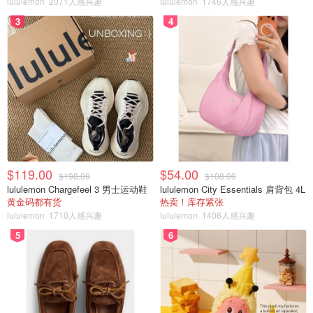
lululemon
2071人感兴趣
lululemon
1746人感兴趣
这家炸鸡店开在列治文的渔人码头这里，她家的脆皮炸鸡，
3
4
薯条，土豆泥以及各种小吃都非常美味！
$119.00
$54.00
$198.00
$108.00
lululemon Chargefeel 3 男士运动鞋
lululemon City Essentials 肩背包 4L
黄金码都有货
热卖！库存紧张
lululemon
1710人感兴趣
lululemon
1406人感兴趣
5
6