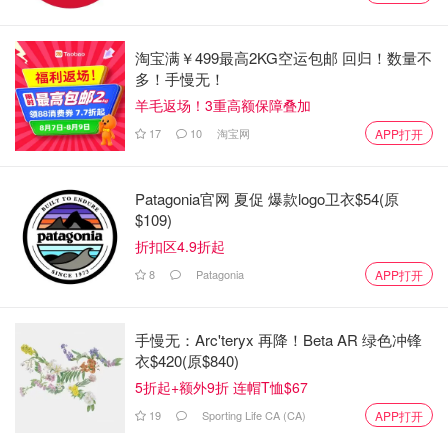
韩国炸鸡的特点就是外脆里嫩，汁水鲜嫩，蘸酱口味独特出
名！
淘宝满￥499最高2KG空运包邮 回归！数量不
多！手慢无！
羊毛返场！3重高额保障叠加
17
10
淘宝网
APP打开
Patagonia官网 夏促 爆款logo卫衣$54(原
$109)
折扣区4.9折起
8
Patagonia
APP打开
手慢无：Arc'teryx 再降！Beta AR 绿色冲锋
衣$420(原$840)
5折起+额外9折 连帽T恤$67
19
Sporting Life CA (CA)
APP打开