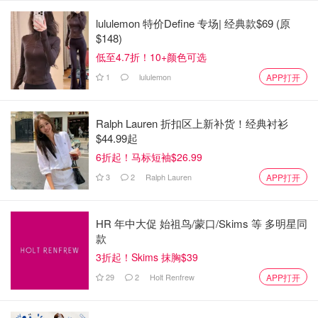
lululemon 特价Define 专场| 经典款$69 (原
图片来自网络 版权属于原作者
$148)
低至4.7折！10+颜色可选
每天last call是7点半，晚上放学/下班后，可以买一整只炸
1
lululemon
APP打开
鸡带回家一边看电视一边啃哦！
地址：列治文 H Mart 快餐部
Ralph Lauren 折扣区上新补货！经典衬衫
$44.99起
Hazelbridge Way #1780-4151 #1780-4151, Richmond
6折起！马标短袖$26.99
Hours : Mon - Sun 11:30 am - 7:30 pm
3
2
Ralph Lauren
APP打开
Win Win Chick-N
HR 年中大促 始祖鸟/蒙口/Skims 等 多明星同
款
3折起！Skims 抹胸$39
29
2
Holt Renfrew
APP打开