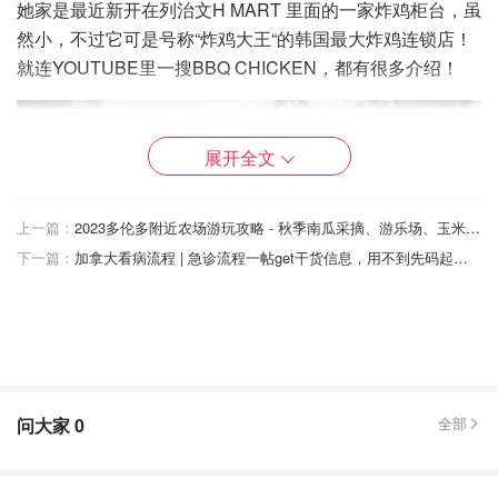
她家是最近新开在列治文H MART 里面的一家炸鸡柜台，虽
然小，不过它可是号称“炸鸡大王“的韩国最大炸鸡连锁店！
就连YOUTUBE里一搜BBQ CHICKEN，都有很多介绍！
展开全文
上一篇：
2023多伦多附近农场游玩攻略 - 秋季南瓜采摘、游乐场、玉米迷宫、马车活动盘点
下一篇：
加拿大看病流程 | 急诊流程一帖get干货信息，用不到先码起来！
图片来自网络 版权属于原作者
问大家
0
全部
不过由于是开在H MART 面包房那里，地方不大，口味也只
有4，5种蜂蜜蒜香，黄金原味，秘制甜酱，还有辣味炸鸡，
但是价格很便宜！叫了22块炸鸡，结账只要25块钱！