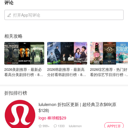
评论
打开App写评论
相关攻略
2026美剧推荐 - 最新必
2026韩剧推荐 - 最新高
2026综艺推荐 - 热门好
看高分美剧排行榜 - 8月
分好看韩剧排行榜 - 8月
看的综艺节目排行榜 - 
最新: 《​​足球教练 》第
最新：丁海寅《我的荒
月最新:《​​伦敦合伙人
四季回归！
糖恋爱 》上线❣️
回归啦
折扣排行榜
lululemon 折扣区更新 | 超经典卫衣$69(原
$128)
图片来自网络 版权属于原作者
logo 棒球帽$29
999+
1333
lululemon
APP打开