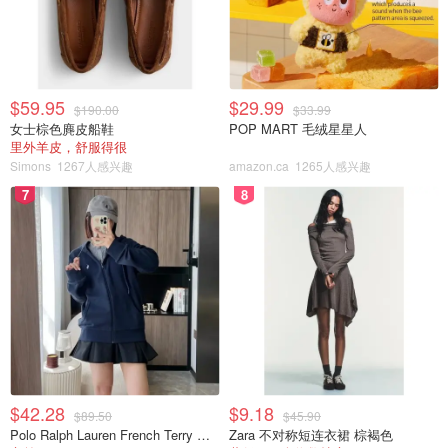
$59.95
$29.99
$190.00
$33.99
图片来自instagram 版权属于原作者
女士棕色麂皮船鞋
POP MART 毛绒星星人
里外羊皮，舒服得很
Simons
1267人感兴趣
amazon.ca
1265人感兴趣
正常的炸鸡价格从$7.99的两块炸鸡套餐，到$12.99的五块
炸鸡套餐。无论那种都非常适合大家买来坐在海边一边吹吹
7
8
海风一边吃！
$42.28
$9.18
$89.50
$45.90
Polo Ralph Lauren French Terry 女童连帽卫衣 7-16码
Zara 不对称短连衣裙 棕褐色