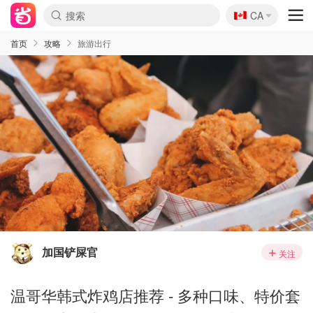
🇨🇦
CA
首页
攻略
旅游出行
加国铲屎官
关注
温哥华韩式炸鸡店推荐 - 多种口味、特价套