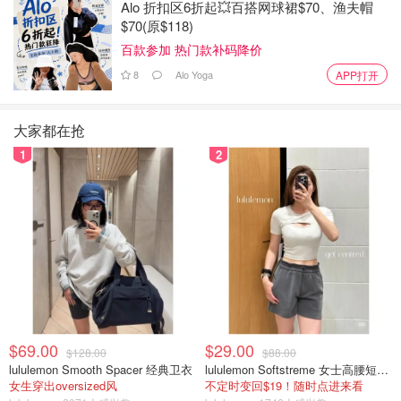
Alo 折扣区6折起💥百搭网球裙$70、渔夫帽
$70(原$118)
百款参加 热门款补码降价
8
Alo Yoga
APP打开
大家都在抢
1
2
$69.00
$29.00
$128.00
$88.00
图片来自instagram 版权属于原作者
lululemon Smooth Spacer 经典卫衣
lululemon Softstreme 女士高腰短裤 10cm
女生穿出oversized风
不定时变回$19！随时点进来看