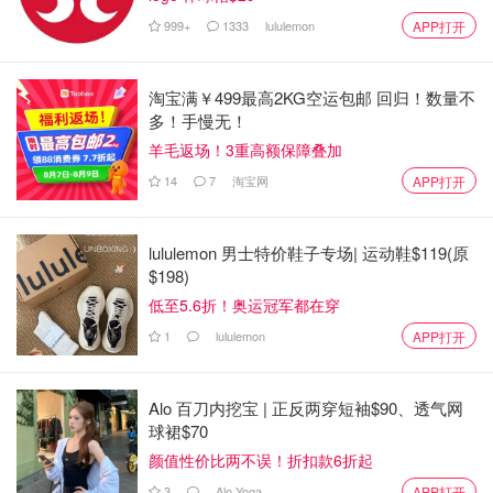
999+
1333
lululemon
APP打开
淘宝满￥499最高2KG空运包邮 回归！数量不
温哥华的灰机
查看原帖
10
多！手慢无！
羊毛返场！3重高额保障叠加
昨天去Winners，除了买包，还有就是淘到了1折的CPB的遮
瑕棒和粉底液。 图2是遮瑕棒，原价95，现价只有7.99，但
14
7
淘宝网
APP打开
是11月就要过期了，这种用1、2次也就回本了，不亏?颜色
是ocre，对于肤色不白的我，还是很适用的。 图4是粉底
lululemon 男士特价鞋子专场| 运动鞋$119(原
液，开罐后24个月过期，原价160，现价50，颜色是B20。
$198)
稍微有点深，但是如果晒黑之后，也看不出来了。Silky这个
低至5.6折！奥运冠军都在穿
系列已经停产了，但我看网友们的反馈，都说还不错。 在
1
lululemon
langley的winners里，CPB只有这两个，全部买了，今天去西
APP打开
温的winners没有发现，可能让人买走了。 除了CPB，雅顿
的面霜也只要30元，开罐12个月保质期，也是很划算的。同
Alo 百刀内挖宝 | 正反两穿短袖$90、透气网
样的，这个系列也停产了。
...
球裙$70
颜值性价比两不误！折扣款6折起
3
Alo Yoga
APP打开