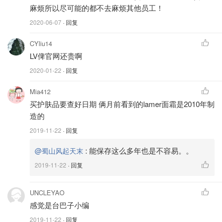
麻烦所以尽可能的都不去麻烦其他员工！
安安小小可
查看原帖
9
2020-06-07
· 回复
今天去了离家比较远的winners, 货比家附近那家多了点。看
CYliu14
见了几套价格不错保湿套装，就赶紧买下来了。尽管不适合
LV俾官网还贵啊
自己的皮肤，打算买来给我妈。 兰蔻的多元晚霜套装，
2020-01-22
· 回复
$59.99. 包括两个正装，多元晚霜50g（适合干皮）和多元防
晒50ml(防晒日期到明年6月，不好），50ml洁面和8ml小黑
Mia412
瓶。快速的在丝芙兰App上看了下单价，买了。 Murad 保湿
买护肤品要查好日期 俩月前看到的lamer面霜是2010年制
精华套装， $29.99. 这个是真便宜啊，包括30ml焕活水动力
造的
保湿精华，5ml夜间修护精华和45ml的洁面。保湿精华丝芙
2019-11-22
· 回复
兰卖102刀，这个29.99一套真是超便宜啊。可是我超想要她
家的A醇精华啊?。结完账回到车上查了下日期，今年3月
:
能保存这么多年也是不容易。。
@蜀山风起天末
的，太新鲜了吧。 Anastasia Beverly Hills定妆散粉25g,
2019-11-22
· 回复
$14.99.丝芙兰$50. 这个也是便宜啊，就是不知道好用不，先
拿上再说吧。 还看到了爱马仕尼罗河和屋顶花园，都是30ml
UNCLEYAO
的,$59.99, 价格不算好。 资生堂的两款面霜，日期太差了,17
感觉是台巴子小编
年的，红腰子眼精华价格也不好。 Glamglow六酸精华红标
了，$30. 试用了上次丝芙兰满额赠的5ml这款精华，不怎么
2019-11-22
· 回复