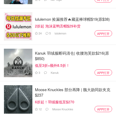
Winners常见的超值好物
各类香水
lululemon 捡漏推荐🔥藏蓝棒球帽$19(原$38)
winners的香水区真的很值得一逛，本人就在winners买到过
2折起 泡沫蓝鸭舌帽$29补货
半折的Tiffany和帕尔马之水的香水~
24
5
lululemon
APP打开
Kanuk 羽绒服断码清仓| 收腰泡芙款$216(原
$850)
低至3折+额外8.5折！
3
Kanuk
APP打开
Moose Knuckles 部分再降 | 魏大勋同款夹克
$237
化纤
查看原帖
11
6折起！羽绒服低至$270
今天下班去winners逛了逛 本来没想买啥只是看看结果花了
12
Moose Knuckles
APP打开
两百。。好货真的太多了！！香水区爆炸更新！以前一共可