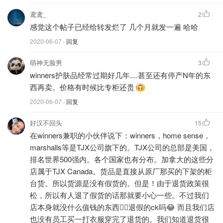
鸢鸢_
2
感觉这个帖子已经给转发烂了 几个月就发一遍 哈哈
2020-06-07
· 回复
萌神无脸男
3
winners护肤品经常过期好几年....甚至还有停产N年的东
西再卖。价格有时候比专柜还贵
2020-06-07
· 回复
好汉不回头
15
在winners兼职的小伙伴说下：winners，home sense，
marshalls等是TJX公司旗下的。TJX公司的总部是美国，
排名世界500强内。各个国家也有分布。加拿大的这些分
店属于TJX Canada。货品是直接从原厂那买的下架的柜
台货。所以货源是没有假货的。但是！由于退货政策很
松，所以有人退了假货的话那就要小心一些。不过我们
店本身就没什么值钱的东西🤷‍♀️退假的ck吗😂 而且我们店
也没有员工买一打衣服穿完了退货的。我们知道退货很