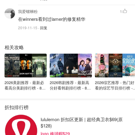
好用，和面霜搓泥，单用有时也搓泥，还油。
...
我爱螺蛳粉
1
在winners看到过lamer的修复精华
2019-11-15
· 回复
相关攻略
2026美剧推荐 - 最新必
2026韩剧推荐 - 最新高
2026综艺推荐 - 热门好
看高分美剧排行榜 - 8月
分好看韩剧排行榜 - 8月
看的综艺节目排行榜 - 
最新: 《​​足球教练 》第
最新：丁海寅《我的荒
月最新:《​​伦敦合伙人
四季回归！
糖恋爱 》上线❣️
回归啦
折扣排行榜
lululemon 折扣区更新 | 超经典卫衣$69(原
$128)
logo 棒球帽$29