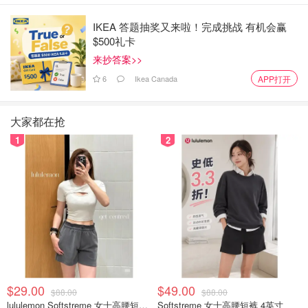
能没十瓶，今天暴增！好多以前在这儿根本买不到的货居然
IKEA 答题抽奖又来啦！完成挑战 有机会赢
都有！香水狂怎么能不剁手?而且价格还是不错。
...
$500礼卡
来抄答案>>
6
Ikea Canada
APP打开
大家都在抢
1
2
$29.00
$49.00
$88.00
$88.00
lululemon Softstreme 女士高腰短裤 10cm
Softstreme 女士高腰短裤 4英寸