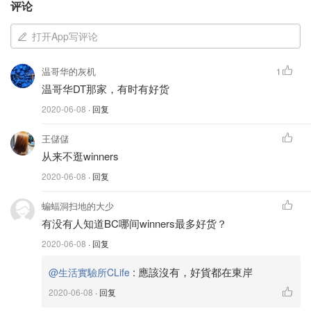
评论
打开App写评论
温哥华的灰机
1
温哥华DT那家，有时有好货
2020-06-08
· 回复
温哥华的灰机
查看原帖
10
王儲儲
Winners每年只有一次的奢侈品打折，可能由于疫情影响，
从来不逛winners
今日起再次打折！这次折扣感觉比2月的折扣好一些。 原本
2020-06-08
· 回复
今天是去新开张的Nordstrom Rack，旁边就是Winners。进
来上洗手间的时候，被大门口包包所吸引，定眼一看，全是
蝙蝠洞扫地的大少
大牌。问了店员得知，打折是从今天开始的，只可惜过了一
有没有人知道BC哪间winners最多好货？
上午，东西已经不多了? 但不得不承认，Langley 的Winners
2020-06-08
· 回复
是真大，好东西好多。 图三Fendi by the way, 官网售价
1980，店里只要1299 图四loewe mini, 官网售价2550，店里
:
應該沒有，好貨都在東岸
@生活實驗所CLife
只要1499
...
2020-06-08
· 回复