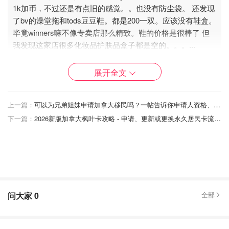
1k加币，不过还是有点旧的感觉。。也没有防尘袋。 还发现
了bv的澡堂拖和tods豆豆鞋。都是200一双。应该没有鞋盒。
毕竟winners嘛不像专卖店那么精致。鞋的价格是很棒了 但
我发现这家店很多化妆品护肤品盒子都是空的。。。
...
展开全文
上一篇：
可以为兄弟姐妹申请加拿大移民吗？一帖告诉你申请人资格、申请流程和申请费！
下一篇：
2026新版加拿大枫叶卡攻略 - 申请、更新或更换永久居民卡流程、居住时间计算方式！
问大家
0
全部