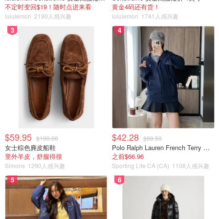
不定时变回$19！随时点进来看
黄金4码还有货！
lululemon
2190人感兴趣
lululemon
1741人感兴趣
3
4
松鼠花猫
查看原帖
5
居然淘到Prada 和Issey Miyaki 的香水，Lise Watier 的套装
也特别好用效果不输兰蔻，兰兰家还在卖110刀，实在太划
算了。
...
ORIGINS悦木之源
悦木之源隶属于全球高档化妆品集团雅诗兰黛集团，是面向
$59.95
$42.28
男性和女性提供产品线的高效能、纯天然的高档护肤及化妆
$190.00
$89.50
女士棕色麂皮船鞋
Polo Ralph Lauren French Terry 女童连帽卫衣 7-16码
品牌。Origins已成为最受欢迎的护肤品牌之一，因为它们
里外羊皮，舒服得很
之前$66.96
的产品确实有效！然而，一个很大的缺点是它们通常价格比
Simons
1290人感兴趣
Sporting Life CA (CA)
1108人感兴趣
较贵。
5
6