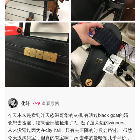
化纤
查看原帖
9
今天本来是看到昨天@温哥华的灰机 有晒过black goat的清
仓想去捡漏，结果全部被捡走了?。逛了逛旁边的winners。
从来没逛过因为在city hall，只有去医院的时候会路过。 虽然
今天没淘到宝，但真的有宝啊！ysl去年的曼哈顿几乎半价，