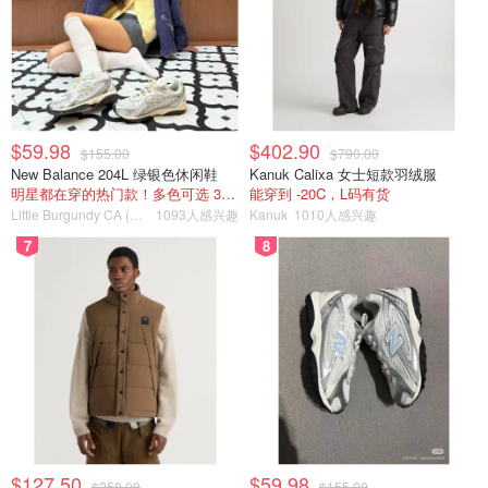
$59.98
$402.90
$155.00
$790.00
New Balance 204L 绿银色休闲鞋
Kanuk Calixa 女士短款羽绒服
明星都在穿的热门款！多色可选 3.8折
能穿到 -20C，L码有货
Little Burgundy CA (CA）
1093人感兴趣
Kanuk
1010人感兴趣
7
8
图源styledemocracy 版权属原作者
$127.50
$59.98
$250.00
$155.00