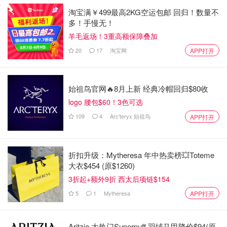
淘宝满￥499最高2KG空运包邮 回归！数量不
多！手慢无！
她能驾驭的风格几乎涵盖了所有品牌。
穿上Dior可以是大气
羊毛返场！3重高额保障叠加
的女权主义者，穿上YSL也可以摇滚帅气性感撩人，穿上
20
17
淘宝网
APP打开
Vetements也可以慵懒随意。
受到各大品牌的青睐。
始祖鸟官网🔥8月上新 经典冷帽回归$80收
logo 腰包$60！3色可选
109
4
Arc'teryx 始祖鸟
APP打开
折扣升级：Mytheresa 年中热卖榜💥Toteme
大衣$454 (原$1260)
3折起+额外9折 西太后项链$154
5
1
Mytheresa
APP打开
也可以萌萌哒少女心。
Aritzia 大热门Superpuff 羽绒马甲降价$94(原