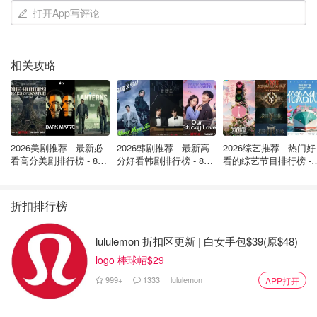
打开App写评论
相关攻略
2026美剧推荐 - 最新必
2026韩剧推荐 - 最新高
2026综艺推荐 - 热门好
看高分美剧排行榜 - 8月
分好看韩剧排行榜 - 8月
看的综艺节目排行榜 - 
Chiara还做过一段时间的model，当然了靠着人家的身材和
最新: 《​​足球教练 》第
最新：丁海寅《我的荒
月最新:《​​伦敦合伙人
脸蛋儿也能吃饭。但是Chiara选择开始自己的事业。
四季回归！
糖恋爱 》上线❣️
回归啦
折扣排行榜
lululemon 折扣区更新 | 白女手包$39(原$48)
logo 棒球帽$29
999+
1333
lululemon
APP打开