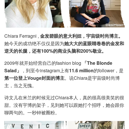
Chiara Ferragni ,
金发碧眼的意大利妞，宇宙级时尚博主。
她今天的成功绝不仅仅是因为
她大大的蓝眼睛卷卷的金发和
逆天的长腿，还有100%的商业头脑和200%敬业。
2009年就开始经营自己的fashion blog
「The Blonde
Salad」
，到至今instagram上有
11.6 million
的follower，是
第一位登上Vouge封面的博主
。说Chiara是宇宙级时尚博
主，当之无愧。
诗文儿在米兰的时候见过Chiara本人，真的很高很美笑的很
甜。没有宇博的架子，见到她可以跟她打个招呼，她会跟你
聊两句的。一秒钟被圈粉。