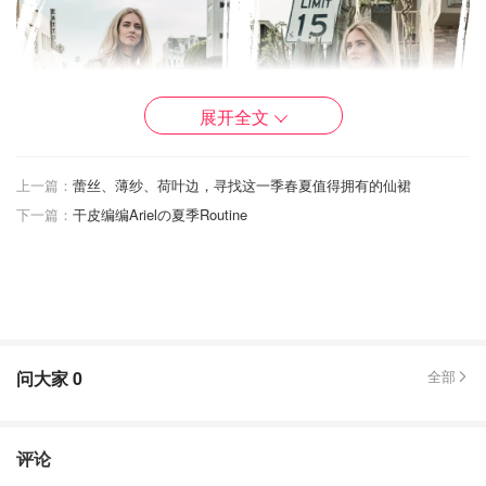
展开全文
上一篇：
蕾丝、薄纱、荷叶边，寻找这一季春夏值得拥有的仙裙
下一篇：
干皮编编Arielの夏季Routine
刚开始做blog的她也经历过一段黑历史，那时候的她也跟路
人一样，在blog上放着平淡无奇的穿搭。当时在bocconi读
法律的她倒是有着很好的商业头脑，后来她自费去时装周，
在各大社交平台上积累了一群粉丝，具有一定影响力之后才
问大家
0
全部
得到品牌的关注。
评论