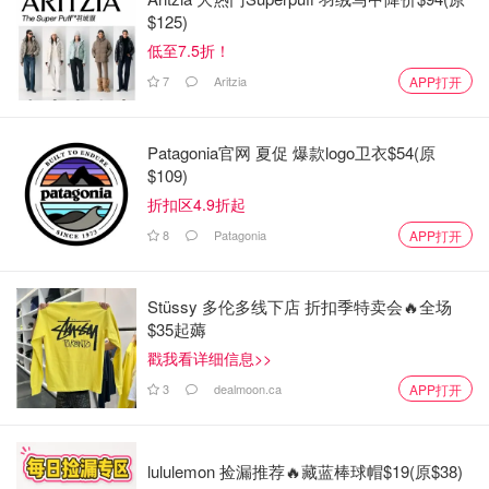
$125)
低至7.5折！
7
Aritzia
APP打开
Patagonia官网 夏促 爆款logo卫衣$54(原
$109)
折扣区4.9折起
8
Patagonia
APP打开
Chiara在2017年和Fedez定下了终生大事，不熟悉Fedez的
人，我一个朋友跟我这么解释，意大利版周杰伦，明白了
Stüssy 多伦多线下店 折扣季特卖会🔥全场
不。Chiara的instagram基本上每三张就一张跟Fedez秀恩
$35起薅
爱，两人同框的画风如图。emmm...
戳我看详细信息>>
3
dealmoon.ca
APP打开
lululemon 捡漏推荐🔥藏蓝棒球帽$19(原$38)