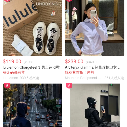
Chiara的sneaker，flat和slip on都是非常棒的入门款，
blingbling的闪片加上扑扇的大眼睛，很好搭衣服。
$119.00
$238.00
$198.00
$340.00
lululemon Chargefeel 3 男士运动鞋
Arc'teryx Gamma 轻量连帽卫衣 女款
黄金码都有货
锦葵紫首折！蹲补
lululemon
939人感兴趣
Mountain Equipment Company
861人感兴趣
5
6