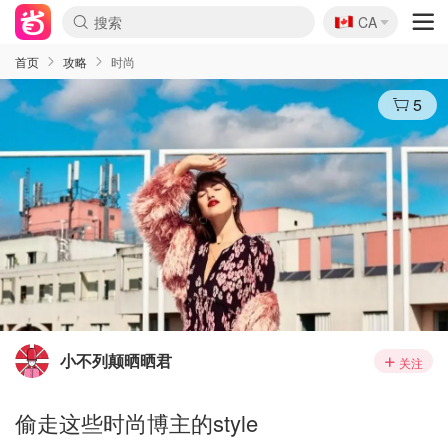
🇨🇦
CA
首页
攻略
时尚
5
小不列颠晒晒君
关注
偷走这些时尚博主的style