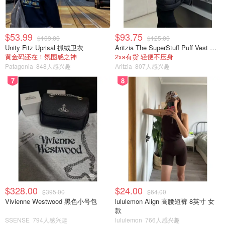
诗文儿买过这个手机壳，emm会银色闪片会掉的。颜值党
是不会介意的，好看就行。
$53.99
$93.75
$109.00
$125.00
Unity Fitz Uprisal 抓绒卫衣
Aritzia The SuperStuff Puff Vest 轻盈亮面马甲
黄金码还在！氛围感之神
2xs有货 轻便不压身
Patagonia
848人感兴趣
Aritzia
807人感兴趣
7
8
这个羽绒服诗文儿非常的喜欢，看起来很保暖又好看。里面
还塞得下大毛衣。
$328.00
$24.00
$395.00
$64.00
Vivienne Westwood 黑色小号包
lululemon Align 高腰短裤 8英寸 女
款
SSENSE
794人感兴趣
lululemon
766人感兴趣