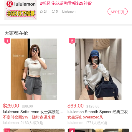
2折起 泡沫蓝鸭舌帽$29补货
24
5
lululemon
APP打开
大家都在抢
1
2
Chiara在2015年创立
Chiara Ferragni Collection
，同名品
牌。logo就是Chiara标志性的蓝眼睛长睫毛，主线做鞋履。
Chiara作为最好的代言人已经给你做好的最好的榜样了。
$29.00
$69.00
$88.00
$128.00
lululemon Softstreme 女士高腰短裤 10cm
lululemon Smooth Spacer 经典卫衣
不定时变回$19！随时点进来看
女生穿出oversized风
lululemon
2163人感兴趣
lululemon
1771人感兴趣
3
4