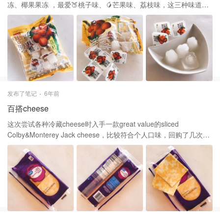
冻、椰果果冻 ，最爱🍑桃子味、🥭芒果味、荔枝味，这三种味道真
的都是从不踩雷的 因为天气热，就喜欢把一部分椰果果冻冷藏，一
部分冷冻，因为早晚胃肠容易受寒，贪凉想吃时就饭后吃点冷藏
的，味道Q弹软滑，中午大热可以饭后肆无忌惮地吃冰冻的，一口含
在嘴里，冰冷的🥶，吃起来像布丁雪糕融合，口感超棒
发布了笔记
6年前
百搭cheese
这次尝试各种冷藏cheese时入手一款great value的sliced
Colby&Monterey Jack cheese，比较符合个人口味，回购了几次，
这款cheese微咸,里面有两大块，可以撕成薄皮.日常偶尔拿一两片当
零食吃，煮泡面🍜面上加cheese片或酱油炒饭时加入，更多是做三
明治🥪