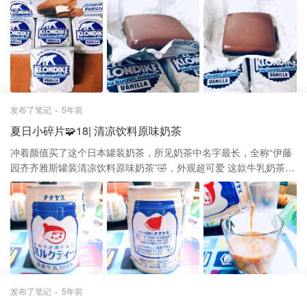
和薄荷味，小小的方砖外形，脆脆的巧克力外皮，冰软的雪糕夹
心，好吃不腻，它们家的三明治冰淇淋也不错哟
发布了笔记
5年前
夏日小碎片🧩18| 清凉饮料原味奶茶
冲着颜值买了这个日本罐装奶茶，所见奶茶中名字最长，全称“伊藤
园齐齐雅斯罐装清凉饮料原味奶茶”🤣，外观超可爱 这款牛乳奶茶由
纯牛乳制造的奶茶，牛乳味茶味超浓的，微甜余味带点茶味的苦，
很适合下午茶🌥 ​
发布了笔记
5年前