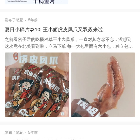
香，再放入白菜和其他过油的食材，快速翻炒，放入麻辣油、麻辣
鲜、孜然、鸡精、少许白糖、少许酱油、少许盐巴、鸡精炒匀起锅
装碗，铺上香菜，撒点花椒、热油淋入即可
发布了笔记
5年前
夏日小碎片🧩10| 王小卤虎皮凤爪又双叒来啦
之前看密子君的吃播种草王小卤凤爪，一直对其念念不忘，没想到
这次竟在北美看到啦，立马下单 每一大包里面有六小包，独立包装
干净卫生 不用担心拆了吃不完，每个鸡爪都已经去甲了，王小卤家
的凤爪是经过先炸后卤，特别赞的是这口感，软、糯、嫩，骨头酥
软的，非常入味，越吃越香，个人表示王小卤虎皮凤爪是吃过的爪
子中最好吃最爱的，一个一个不知不觉就啃完一整包，按这吃的速
度～要是有整箱起售就好了
发布了笔记
5年前