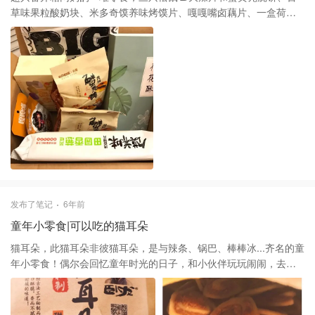
草味果粒酸奶块、米多奇馍养味烤馍片、嘎嘎嘴卤藕片、一盒荷花
酥满满一箱网红零食，好满足！衣食住行我的吃认真算下得占总开
销一半以上的比例🤣
发布了笔记
6年前
童年小零食|可以吃的猫耳朵
猫耳朵，此猫耳朵非彼猫耳朵，是与辣条、锅巴、棒棒冰...齐名的童
年小零食！偶尔会回忆童年时光的日子，和小伙伴玩玩闹闹，去小
店铺买买零食、一角、两角、五角都是那时珍惜的，可以买各种喜
欢吃的，泡泡糖、糖果、冰棍... 这次买了两包卧龙猫耳朵，一包甜
辣味，一包五香味，比起小时候吃薄脆偏硬的现在这个更偏酥脆，