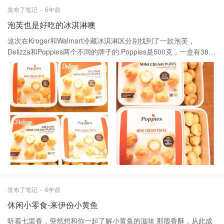
发布了笔记
6年前
泡芙也是好吃的冰淇淋噢
这次在Kroger和Walmart冷藏冰淇淋区分别找到了一款泡芙，
Delizza和Poppies两个不同的牌子的.Poppies是500克，一盒有38
颗；Delliza是375克，30颗一盒 Delliza泡芙颜色偏深，皮薄口感细
腻，中间奶油淡淡的微甜；Poppies泡芙颜色偏浅，外皮微厚点，中
间奶油浓郁香甜，两款味道总体吃起来都不错.冷藏的时候直接吃就
是冰淇淋口感，要是想吃松软口感的可以拿出来等几分钟或是用微
波炉快速打一下
发布了笔记
6年前
休闲小零食-来伊份小黄鱼
听着七里香，突然想和你一起了解小黄鱼的滋味 那股香酥，从此成