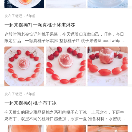
发布了笔记
6年前
一起来摆摊7| 一颗真桃子冰淇淋🍑
这段时间老被惦记的桃子果酱，今天返璞归真做自己，叮咚，今日
限定甜品：一颗真桃子冰淇淋 整颗桃子🍑 桃子果酱🥫 cool whip 奶
油 把桃子用盐水轻轻搓洗干净，切去桃子顶部放一旁备用，用勺子
轻轻在切开的桃子中间核周边挖一圈，连着果肉和桃核一起挖出放
入小碗里，中间周围在轻轻刮一圈果肉，注意不要太用力会破皮
噢；用勺子把碗里的桃肉捣碎，桃核分离扔掉，之前切掉的顶部的
果肉也轻轻挖出，嘿嘿，不留一丁点 取出桃子果酱和cool whip奶
油，往碗里加入一勺果酱和三勺奶油，混合均匀再舀回桃子中间，
盖上顶部，轻轻裹一层松的保鲜膜放入冰箱冷冻好即可.吃的时候要
先拿出解冻会，打开顶部就可以吃啦，一口香甜的蜜桃冰淇淋，满
发布了笔记
6年前
满的果肉，香滑的奶油，太舒爽啦✨
一起来摆摊6| 桃子布丁冰
今天推出的限定甜品是桃之系列的桃子布丁冰，上层冰沙，下层牛
奶布丁，双层不同的桃味口感叠加，冰凉一夏 准备材料：水蜜桃味
QQ糖、牛奶、桃子果酱、 1.布丁层：准备一个易受热的小碗和一个
普通大碗，把小碗放入大碗里，往小碗倒入一包QQ糖，大碗注入适