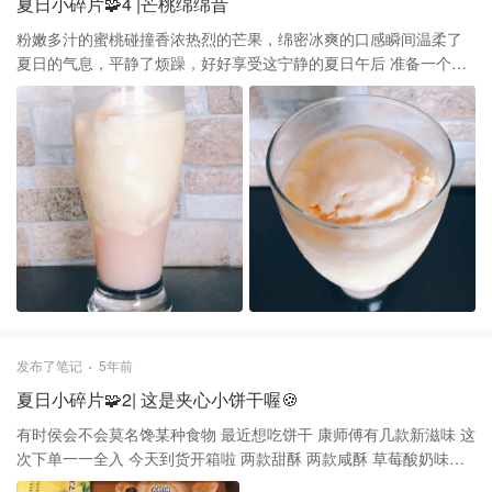
夏日小碎片🧩4 |芒桃绵绵昔
粉嫩多汁的蜜桃碰撞香浓热烈的芒果，绵密冰爽的口感瞬间温柔了
夏日的气息，平静了烦躁，好好享受这宁静的夏日午后 准备一个大
芒果、一个桃子、半根香蕉、一瓶安慕希酸奶、桃子果酱、冰块、
香草冰淇淋 将桃子削皮切块放入搅拌机，加入冰块、桃子果酱搅拌
均匀放入杯子打底，芒果削皮切块放入搅拌机、加入切块的半根香
蕉，倒入酸奶搅拌均匀沿杯壁倒入，最后加入一颗香草冰淇淋，酸
奶一瓶太多啦芒果层颜色太浅啦🤣，不过，香草冰淇淋跟芒果真的
很绝配，不要错过喔
发布了笔记
5年前
夏日小碎片🧩2| 这是夹心小饼干喔🍪
有时侯会不会莫名馋某种食物 最近想吃饼干 康师傅有几款新滋味 这
次下单一一全入 今天到货开箱啦 两款甜酥 两款咸酥 草莓酸奶味和
清新柠檬味 葱香奶油味和奶油芝士味 虽然还没开包吃 看这包装颜值