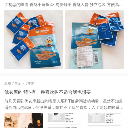
了初恋的味道 香酥小黄鱼🐟 肉质鲜美 香酥入骨 独立包装 方便易携
看剧听歌旅行聊天适搭 来一（伊）份嘛
发布了笔记
6年前
优衣库的“喵”-有一种喜欢叫不适合我也想要
前几天看到优衣库新出的喵星人系列T恤瞬间被萌动啦，虽然不知道
适合自己的size，但没关系，阻挡不了我的喜欢，入了两款猫咪系列
的，顺搭看到有T恤活动买二赠一，夏天不嫌多，又选了三件，
Pokémon 、茶点、hello Kitty三个不同系列的，size从xs选到m🤣，
相信总有一件会恰当适合，其它小一点大一点就无所谓啦，今天收