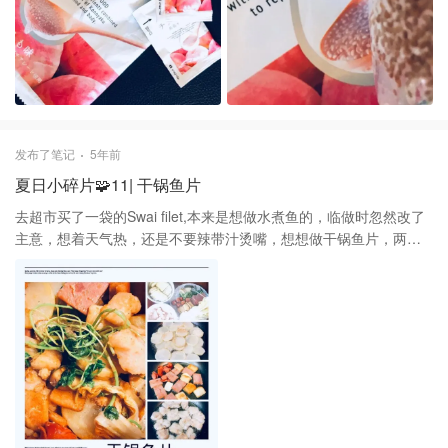
发布了笔记
5年前
夏日小碎片🧩11| 干锅鱼片
去超市买了一袋的Swai filet,本来是想做水煮鱼的，临做时忽然改了
主意，想着天气热，还是不要辣带汁烫嘴，想想做干锅鱼片，两者
辅材差不多，也不用另外买东西 食材：鱼排、土豆🥔、小白菜、香
肠、三明治火腿、鱼豆腐、鸡蛋 配料：香菜、青椒、生姜、蒜头、
花椒、干辣椒、香叶、王守义麻辣鲜、麻辣油、孜然、酱油、料
酒、盐、鸡精、白糖、木薯粉 1.将土豆削皮切片泡水、白菜洗净切
片、香肠切段切花刀、火腿切片、鱼豆腐切半、姜、蒜、辣椒、青
椒洗净切片、鱼排切片再从鱼片中间切开不断，将鱼片放入碗中加
入盐、鸡精、鸡蛋清、料酒、木薯粉搅匀腌制 2.锅里倒油，待油热
依次下锅炸土豆、香肠、火腿、鱼豆腐、鱼片、之前剩的蛋黄；最
后炸完鱼片的留点油，放入姜、蒜、青椒、花椒、干辣椒、香叶爆