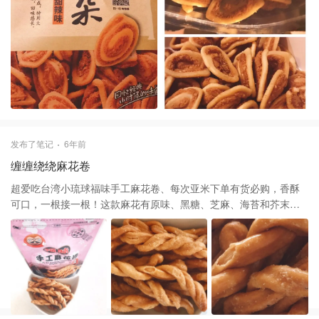
甜辣味的不辣口感偏甜，多吃几口会有点发腻，个人更喜欢吃五香
味
发布了笔记
6年前
缠缠绕绕麻花卷
超爱吃台湾小琉球福味手工麻花卷、每次亚米下单有货必购，香酥
可口，一根接一根！这款麻花有原味、黑糖、芝麻、海苔和芥末，
前三种都尝过了都挺喜欢，因为不喜欢咸甜味就没试海苔，芥末是
雷区，自从吃过洽洽咔吱脆芥末味“感动”得泪流满面，觉得吃东西享
受就好，不要太带动感情啦🤣 这款手工麻花卷包装是拉链袋设计，
吃不完也不用担心保存，下次吃还是满满的酥脆不硬，香甜不腻，
保持密封时的口感