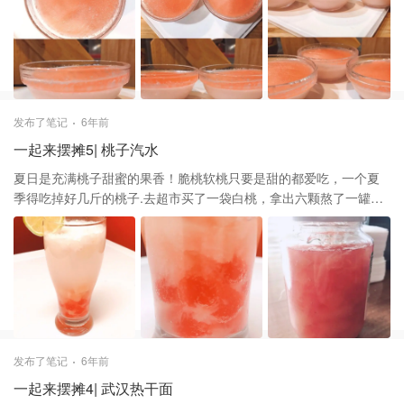
量刚烧好的开水，用勺子🥄把QQ糖搅至完全融化，倒入温牛奶，搅
匀后倒入容器中放入冷藏至凝固 2.冰沙层：舀三勺桃子酱放入碗
中，加入一点开水稀释，再加入适量牛奶搅匀后倒在成形的牛奶布
丁上放入冰箱冷冻室四个小时即可
发布了笔记
6年前
一起来摆摊5| 桃子汽水
夏日是充满桃子甜蜜的果香！脆桃软桃只要是甜的都爱吃，一个夏
季得吃掉好几斤的桃子.去超市买了一袋白桃，拿出六颗熬了一罐桃
子果酱，可以做出各种好吃的！今天小摊推出限定饮品——桃子汽
水 桃子酱：取冷藏室的六颗桃子用盐巴轻轻搓洗，然后削果皮，把
果皮倒入锅里，加入清水一碗，熬煮到果皮褪色锅里的水变粉色，
果皮捞出扔掉；煮水时就可以顺便把桃肉切丁放入碗里撒上白糖抓
匀，待锅里水好放入冰糖融化倒入桃肉，挤入半颗柠檬汁熬煮浓稠
软绵即可，待凉后倒入干净无油无水的容器放入冰箱冷藏保存 桃子
汽水：把水蜜桃味QQ糖放入冰格里倒入矿泉水冷冻，冰块好后取出
放入几颗杯子里，放入切好的桃子块，倒入冷藏过元气森林白桃味
发布了笔记
6年前
苏打汽泡水，取一个小碗舀出两勺桃子果酱混合三勺coolwhip奶油
一起来摆摊4| 武汉热干面
然后倒入汽水上面，切一片青柠装饰 桃子汽水就完成啦！喝的时候