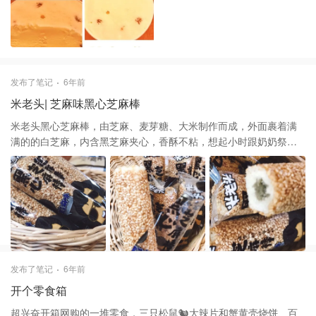
葡萄干这款，下次去看到得多囤几盒啦🤣
发布了笔记
6年前
米老头| 芝麻味黑心芝麻棒
米老头黑心芝麻棒，由芝麻、麦芽糖、大米制作而成，外面裹着满
满的的白芝麻，内含黑芝麻夹心，香酥不粘，想起小时跟奶奶祭灶
神，那时都必有一碗芝麻棒，还是熟悉的味道，一大包里面还有独
立小包装，一包才2.19，超实惠，值得回购
发布了笔记
6年前
开个零食箱
超兴奋开箱网购的一堆零食，三只松鼠🐿️大辣片和蟹黄壳烧饼、百