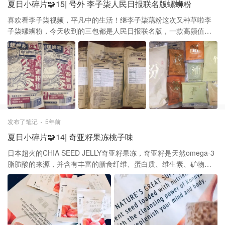
夏日小碎片🧩15| 号外 李子柒人民日报联名版螺蛳粉
喜欢看李子柒视频，平凡中的生活！继李子柒藕粉这次又种草啦李
子柒螺蛳粉，今天收到的三包都是人民日报联名版，一款高颜值的
螺蛳粉，包装很用心，很有中国文化的记忆 迫不及待得拆开一包，
里面共有八包食材配料.米粉、汤底、木耳豇豆菜包、酸笋包、份量
超足的腐竹和花生、醋、辣椒油！米粉比其他粉更细，不咸汤好
喝，挺适合我这样喜欢吃重口食物偏清淡点的
发布了笔记
5年前
夏日小碎片🧩14| 奇亚籽果冻桃子味
日本超火的CHIA SEED JELLY奇亚籽果冻，奇亚籽是天然omega-3
脂肪酸的来源，并含有丰富的膳食纤维、蛋白质、维生素、矿物质
等 理所当然得又买了桃子味，尝起来口感比果冻更Q弹，香甜，满
满的奇亚籽，吃在嘴里可以感受得到颗粒很喜欢，小小的独立包装
很方便，平时作为解馋的小零食，饱腹又少热量，毫无负担