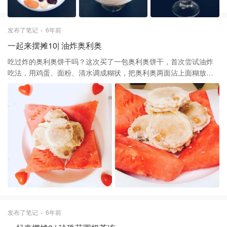
发布了笔记
6年前
一起来摆摊10| 油炸奥利奥
吃过炸的奥利奥饼干吗？这次买了一包奥利奥饼干，首次尝试油炸
吃法，用鸡蛋、面粉、清水调成糊状，把奥利奥两面沾上面糊放入
热油中炸到表面焦脆，放置凉会儿趁热吃，外脆里软，口感不那么
甜了，挺赞的
发布了笔记
6年前