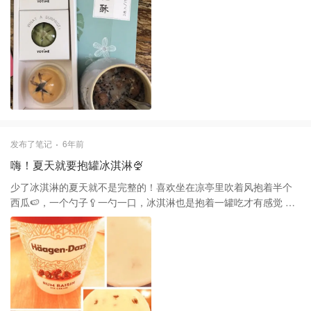
粒，分三种口味、粉色的抹茶馅、绿色奶黄馅、黄色紫薯馅.看上去
不错，吃起来并不惊艳，酥皮不是脆的是绵软，口感吃起来干涩就
是面粉做的，而且中间的紫薯馅味并不浓，应该说是荷花饼差不
多，不是很喜欢，比起这个还是更喜欢之前买的蛋黄酥和芋头酥
发布了笔记
6年前
嗨！夏天就要抱罐冰淇淋🍨
少了冰淇淋的夏天就不是完整的！喜欢坐在凉亭里吹着风抱着半个
西瓜🍉，一个勺子🥄一勺一口，冰淇淋也是抱着一罐吃才有感觉 尝
了好多款的哈根达斯冰淇淋，最爱的口味就是Rum Raisin和Vanilla
Blackberry Chocolate Trio Crispy Layers；朗姆酒葡萄干冰淇淋微
微的酒香带着粒粒分明的葡萄干🍇混合浓郁的奶香味这款冰淇淋超
好吃，一次吃一罐，永远吃不够，另一个是🌿香草黑莓巧克力脆三
合一冰淇淋，每层都混合着香草味和黑莓味冰淇淋，夹着巧克力脆
片，不仅颜色好看，吃起来一点也不甜腻，一开吃停不下，每次一
罐吃完才罢休😋，这两款超推荐，可惜这次去超市没货啦，只买了