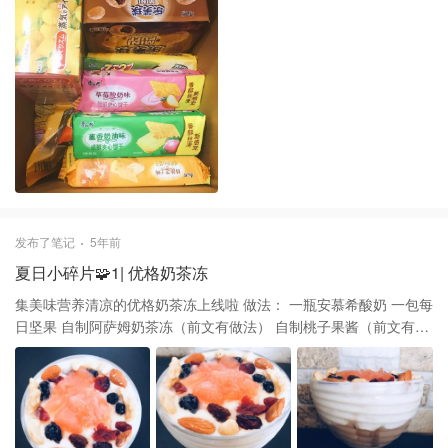
可以先给个好评 期待啦
发布了笔记
5年前
夏日小碎片🧩1| 优格奶茶冻
集美味营养清凉的优格奶茶冻上线啦 做法： 一瓶安慕希酸奶 一包每
日坚果 自制阿萨姆奶茶冻（前文有做法） 自制桃子果酱（前文有做
法） 准备一个容器，底层舀入冷藏的奶茶冻、然后倒入冷藏的酸
奶，两勺桃子果酱置于中间，再在周围撒上一圈果干，外围撒上一
圈坚果就完成的✅