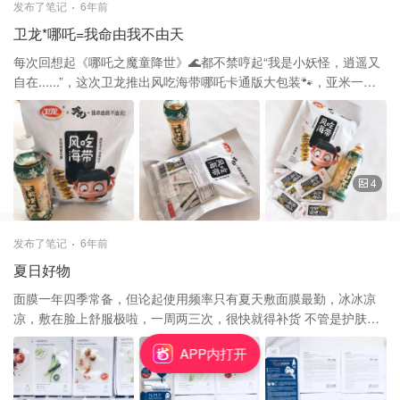
发布了笔记
6年前
卫龙*哪吒=我命由我不由天
每次回想起《哪吒之魔童降世》🌊都不禁哼起“我是小妖怪，逍遥又
自在......”，这次卫龙推出风吃海带哪吒卡通版大包装🐾，亚米一上
架，喜欢吃海带的我就马上下单啦 这次大包装是350克，比起之前
包装168克不仅份量多了，而且更实惠，里含小包装，易携带易吃.
虽然是香辣味，吃起来是微辣的，对于吃不了太辣的我还是可以接
受的，口感脆爽，美味多汁，每次吃就一啃多包，风吃海带真的“疯”
吃不停🤣
4
发布了笔记
6年前
夏日好物
面膜一年四季常备，但论起使用频率只有夏天敷面膜最勤，冰冰凉
凉，敷在脸上舒服极啦，一周两三次，很快就得补货 不管是护肤品
还是面膜，都不爱黏腻感的，悦诗风吟面膜和可莱丝补水保湿针剂
APP内打开
水库面膜贴都是相对清爽的面膜，悦诗风吟黄瓜🥒、芦荟🌵、石榴
是比较常用的，主要补水镇定舒缓肌肤！可莱丝这款蓝色面膜是最
爱滴，每次用完脸都感觉水水的嫩滑的，回购无数次