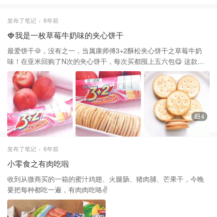
发布了笔记
6年前
🍓我是一枚草莓牛奶味的夹心饼干
最爱饼干🍪，没有之一，当属康师傅3+2酥松夹心饼干之草莓牛奶
味！在亚米回购了N次的夹心饼干，每次买都囤上五六包😋 这款饼
干不仅有颜值，还有内涵，三层饼干两层夹心，一打开包装，就可
以闻到香甜的草莓味，get到标准食用方法，就是像奥利奥一样，每
次都忍不住的把它掰开，扭一扭，舔一舔，泡一泡🥛，奶香味混合
着饼干酥脆夹着中间微甜的草莓夹心，啊呜一口
4
发布了笔记
6年前
小零食之有肉吃啦
收到从微商买的一箱的蜜汁鸡翅、火腿肠、猪肉脯、芒果干，今晚
要把每种都吃一遍，有肉肉吃咯✌️