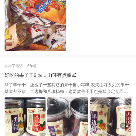
发布了笔记
6年前
好吃的果子干2|农夫山莊有点甜🍒
除了李子干，还囤了一些其它的果干当小零嘴.农夫山莊系列的果干
味道都不错，半边梅和八珍杨梅，这两款果子干也是我会定期回购
的 半边梅果肉厚实柔嫩爽口，酸甜开胃，吃完口齿留有余甜；八珍
杨梅每次打开盖子就浓浓的杨梅果香扑鼻而来，这时就能深切体会
到“望梅止渴”四字，忍不住的用小叉子扎一个吃，酸酸甜甜，饱满多
汁，夏天有时会用冰块盒制作一些杨梅冰块，等喝的时候往杯子放
入杨梅冰块、掺入雪碧、配上一两片青柠，好看又消渴，也是别有
4
一番滋味！农夫山莊现在出了罐装的，比起之前的袋装不仅量多