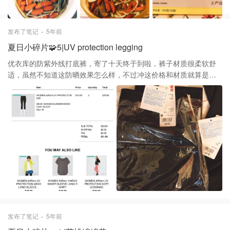
余味回甘，喝完热茶，胃肠暖暖，静心舒适
发布了笔记
5年前
夏日小碎片🧩5|UV protection legging
优衣库的防紫外线打底裤，寄了十天终于到啦，裤子材质很柔软舒
适，虽然不知道这防晒效果怎么样，不过冲这价格和材质就算是平
常裤也很划算的
发布了笔记
5年前