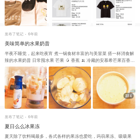
货啦！收到实物跟图相差不大，质量也不错，等明天洗洗再试试
发布了笔记
6年前
美味简单的水果奶昔
半夜不睡觉，起来吃夜宵 煮一锅食材丰富的与美冒菜 搭一杯消食解
辣的水果奶昔 日常囤水果 芒果 🥭 香蕉 🍌 冷藏的安慕希芒果百香果
酸奶🥛 选用成熟的四根香蕉剥皮切小段、熟透的两个芒果切半用勺
子舀出果肉放入搅拌机，倒入一瓶安慕希酸奶，加半杯的矿泉水！
打好的奶昔浓稠细腻，可以闻到酸甜的芒果香蕉味，喝起来香甜顺
滑
4
发布了笔记
6年前
夏日么么冰果冻
夏天除了饮料喝最多，各式各样的果冻也爱吃，蒟蒻果冻、吸吸果