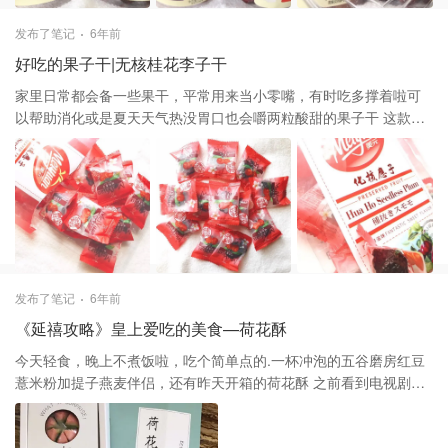
啦，而且更容易保存，瓶盖夹层还附带两个小叉子，也是很贴心啦
发布了笔记
6年前
好吃的果子干|无核桂花李子干
家里日常都会备一些果干，平常用来当小零嘴，有时吃多撑着啦可
以帮助消化或是夏天天气热没胃口也会嚼两粒酸甜的果子干 这款桂
花李子干外大包装，内含颗颗小包装，包装也很好看是，红红的颜
色印画着成熟的果子和小花，吃起来味道酸甜，像在中国吃的加应
子的味道，而且是无核的，吃起来很方便，早餐喝白粥时也可以当
配菜，每次吃完都会再买
发布了笔记
6年前
《延禧攻略》皇上爱吃的美食—荷花酥
今天轻食，晚上不煮饭啦，吃个简单点的.一杯冲泡的五谷磨房红豆
薏米粉加提子燕麦伴侣，还有昨天开箱的荷花酥 之前看到电视剧延
禧攻略里面有各式甜品，感觉都好看又好吃！这次入手了荷花酥，
尝尝皇宫的甜品，荷花酥如花状，形式荷花， 层层酥皮！一盒有三