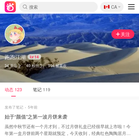
🇨🇦
CA
关注
跑跑江湖
14
34 关注
40 粉丝
994 被喜欢
动态
123
笔记
119
发布了笔记
5年前
始于“颜值”之第一波月饼来袭
虽然中秋节还有一个月才到，不过月饼礼盒已经很早就上市啦！今
年第一盒月饼前两个星期就预定，今天收到，经典红色陶陶居月饼