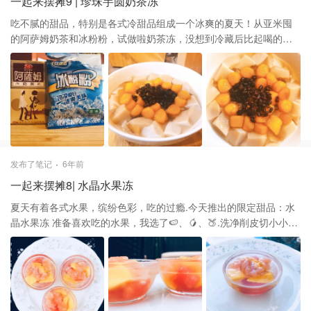
一起来摆摊9 | 珍珠芋圆奶茶冻
吃不腻的甜品，特别是各式冷甜品组成一个冰爽的夏天！从亚米囤
的阿萨姆奶茶和冰粉粉，试做啦奶茶冻，没想到冷藏后比起喝的奶
茶更加好吃，嫩滑可口，解渴舒爽，真是神仙小甜品！今天小摊就
推出这款新甜品：珍珠芋圆奶茶冻 准备一盒阿萨姆奶茶，剪开一角
倒入锅中，开中火煮沸加入适量的白糖，倒入四分之一的冰粉粉，
用勺子不停搅拌至融化，然后关火倒入容器里放置冷却成形放入冰
箱冷藏，准备吃的时候用小刀子轻轻切块，加入刚煮好的芋圆、珍
珠，熬的蜜红豆，就可以开吃啦，还可以再加入冰奶茶或冰牛奶，
口感更润，冰凉舒服
发布了笔记
6年前
一起来摆摊8| 水晶水果冻
夏天有着各式水果，缤纷色彩，吃的过瘾.今天推出的限定甜品：水
晶水果冻 准备喜欢吃的水果，我选了🍉、🥭、🍑.洗净削皮切小小
块，这次买的脆桃混合了点桃子果酱，依次铺层放入容器，准备一
个空碗倒入适量沸水，再倒入适量冰粉粉，加入一点点白糖，不停
搅拌直至全部溶解，倒入水果容器中放置冷却冷藏即可 由冰粉粉做
的水果冻晶莹剔透，舀一勺带着清新的果香不同滋味的水果，吃起
来冰爽香甜，嫩滑爽口