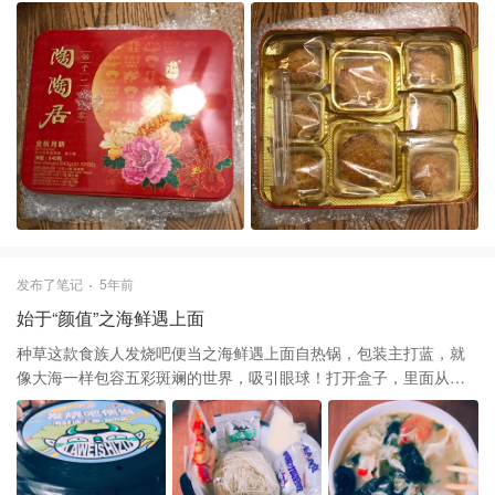
🥮，预热下气氛，先尝为快😋 一盒总共有八块，三种不同夹心，分
别是蛋黄白莲蓉两块，纯红莲蓉三块，纯红豆沙三块，蛋黄莲蓉会
稍微偏大点！这几个口味是个人比较喜欢的，吃的时候都会搭配一
杯清茶🍵解腻，味道挺好
发布了笔记
5年前
始于“颜值”之海鲜遇上面
种草这款食族人发烧吧便当之海鲜遇上面自热锅，包装主打蓝，就
像大海一样包容五彩斑斓的世界，吸引眼球！打开盒子，里面从左
到右分别是自带的海鲜包里面有鱼丸、虾🦐和蟹棒，菜包里面是干
海带、金针菇包、酱包、面饼、餐具包有筷子和勺子、餐巾纸 怕不
够吃自己加了几颗饺子🥟两根蟹肉棒一起煮，竟然出乎意料的适
搭，海鲜汤底浓郁，面条也顺滑，特别是配上海带，海鲜味十足，