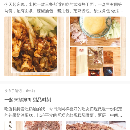
顶层是蜜桃奶油混合着桃子汽水带着青柠香，底下是脆甜的新鲜的
今天起床晚，出摊一款三餐都适宜吃的武汉热干面，一盒里有同等
桃子块，冻过的QQ糖吃起来还有点波霸的感觉
两份，配有面条、辣椒油包、酱油包、芝麻酱包、酸豆角包 做法：
沸水下面，筷子搅匀煮熟过冷水捞干 煮面的期间切点黄瓜丝、洋葱
丁、打两 个鸡蛋液放盐、鸡精 平底锅放油，油热倒入洋葱丁、鸡蛋
液 待蛋液成形后放入甜面酱、十三香 准备一个大碗放入酱油、芝麻
酱、一点醋、放上面条、鸡蛋酱、黄瓜丝、酸豆角，码齐满满一
碗，辣椒油包撕开倒入平底锅烧热，热油淋到面上，香味扑鼻、这
个配的辣椒油不辣，喜欢吃辣的可以自己加一勺油辣子
发布了笔记
6年前
一起来摆摊3| 甜品时刻
吃蛋糕特爱吃奶油的我，今日为同样喜好的吃友们现做啦一份限定
的芒果奶油蛋糕，比起平常的蛋糕这款蛋糕胚微薄，两层，中间夹
心是奶油+芒果肉+奶油的做法，蛋糕表层抹了厚厚的奶油，撒满压
碎的巧克力薯片脆