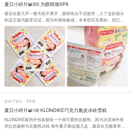
夏日小碎片🧩20| 为眼睛做SPA
最近在家几乎一整天机不离手，眼睛有点干涩疲劳，入了这款很火
的花王蒸汽眼罩试试，因为对香味敏感，本来想买无香的，但已经
断货啦，在玫瑰、薰衣草、洋甘菊、柚子香中选了还是很喜欢吃的
水果柚子 这款眼罩刚从包装取出就开始升温了，所以开封后要立即
使用，使用时闭眼戴上，材质绵柔，可以感受到有温度慢慢提升，
同时可以闻到散发的柚子香，发热到40度恒温持续大概20分钟，洗
完澡睡前来一片，很舒适很好入眠，记得设个闹钟，第一次敷差点
就直接睡过去啦
发布了笔记
5年前
夏日小碎片🧩19| KLONDIKE巧克力脆皮冰砖雪糕
KLONDIKE家的外包装都有一个很可爱的北极熊，因为冰淇淋外形
所以也被称为北极熊冰砖.每年夏天都会囤几盒，最喜欢无糖香草味