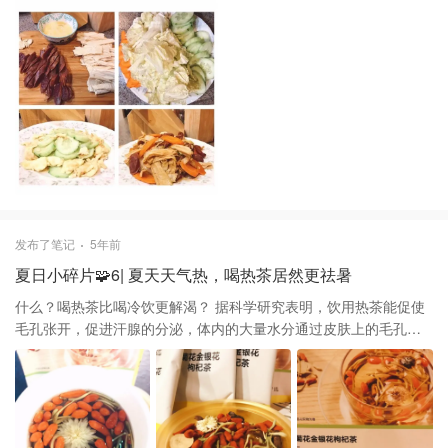
菜洗净切段、腐竹提前泡好洗净切段、腊肠放入锅中冷水煮沸滚会
儿洗净切片、蒜头四粒剥皮拍碎、鸡蛋两颗打入碗里加盐、鸡精调
味搅匀 2.开火，炒锅里倒入油待油热倒入鸡蛋液待成形，快速翻炒
起锅先放入盘子，锅里放入一半蒜末爆香，加入黄瓜清炒放点白
糖、盐巴、鸡精炒匀，加入鸡蛋翻炒匀起锅装盘；同一锅，倒入少
许油，放入腊肠煸炒出油，加入蒜末、胡萝卜翻炒会，再加入白
菜、腐竹，出锅前加入白糖、盐、鸡精、一点红烧酱油炒匀即可起
锅装盘 这样炒出来腊肠好吃不油腻、腐竹多汁美味，黄瓜清爽，鸡
蛋鲜嫩，将一碗白米饭🍚，好滋
发布了笔记
5年前
夏日小碎片🧩6| 夏天天气热，喝热茶居然更祛暑
什么？喝热茶比喝冷饮更解渴？ 据科学研究表明，饮用热茶能促使
毛孔张开，促进汗腺的分泌，体内的大量水分通过皮肤上的毛孔渗
出并蒸发掉，同时带走体内的热量，使降温效果更好，而且茶能提
高脾胃运化能力，把水运到周身 喝惯了各式饮料果汁，这次换换热
茶，小小养生.菊花金银花枸杞茶精选金银花、贡菊、枸杞、甘草、
蒲公英根，看得到的原材料，养肝明目，清热解毒，祛暑止渴.一包
可换泡3-5次，补充一天的水量，冲泡一杯，香气飘然，清饮一杯，