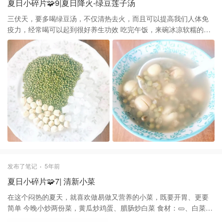
夏日小碎片🧩9|夏日降火-绿豆莲子汤
三伏天，要多喝绿豆汤，不仅清热去火，而且可以提高我们人体免
疫力，经常喝可以起到很好养生功效 吃完午饭，来碗冰凉软糯的绿
豆莲子汤解解腻！将绿豆提前洗净泡水盖上保鲜膜放入冰箱冷冻，
将冷冻好的绿豆倒入锅中，加入洗净的莲子，记住莲子不要泡越泡
越难煮软，再加入一碗清水开火煮，待绿豆、莲子煮至软烂加入冰
糖搅匀即可，喜欢吃凉的可以放入冰箱冷藏，简单美味，消暑解渴
发布了笔记
5年前
夏日小碎片🧩7| 清新小菜
在这个闷热的夏天，就喜欢做易做又营养的小菜，既要开胃、更要
简单 今晚小炒两份菜，黄瓜炒鸡蛋、腊肠炒白菜 食材：🥒、白菜、
🥕、腐竹、🥚、腊肠、蒜头 做法：1.将黄瓜、胡萝卜削皮切片、白