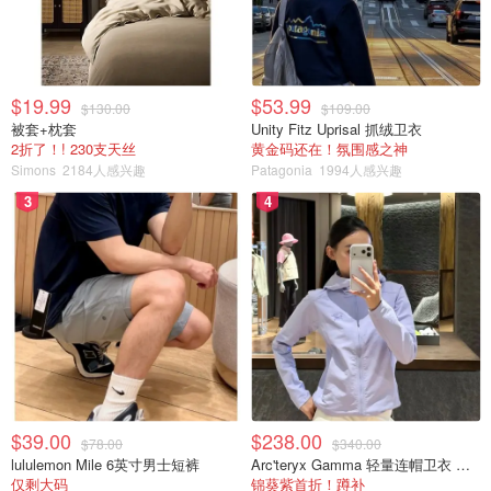
$19.99
$53.99
$130.00
$109.00
被套+枕套
Unity Fitz Uprisal 抓绒卫衣
2折了！! 230支天丝
黄金码还在！氛围感之神
Simons
2184人感兴趣
Patagonia
1994人感兴趣
3
4
$39.00
$238.00
$78.00
$340.00
lululemon Mile 6英寸男士短裤
Arc'teryx Gamma 轻量连帽卫衣 女款
仅剩大码
锦葵紫首折！蹲补