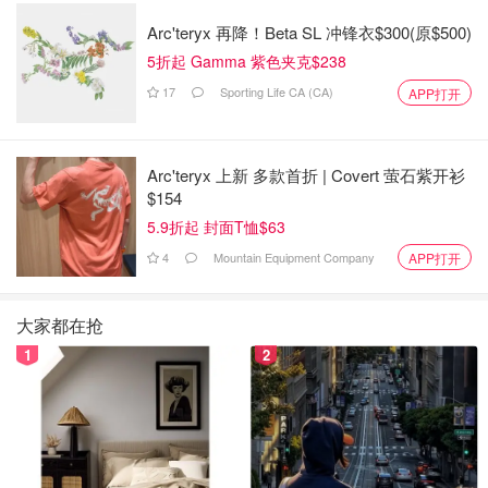
Arc'teryx 再降！Beta SL 冲锋衣$300(原$500)
5折起 Gamma 紫色夹克$238
17
Sporting Life CA (CA)
APP打开
Arc'teryx 上新 多款首折 | Covert 萤石紫开衫
$154
5.9折起 封面T恤$63
4
Mountain Equipment Company
APP打开
大家都在抢
1
2