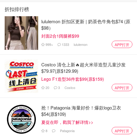
折扣排行榜
lululemon 折扣区更新 | 奶茶色牛角包$74 (原
$98）
封面2合1阔腿裤$99
999+
1333
lululemon
APP打开
Costco 清仓上新🔥超火米菲造型儿童沙发
$79.97(原$129.99)
Lego F1造型36件套$99(原$159)
20
3
Costco
APP打开
抢！Patagonia 海量好价！爆款logo卫衣
$54(原$109)
夏促在即，戳我了解详情>>
8
Patagonia
APP打开