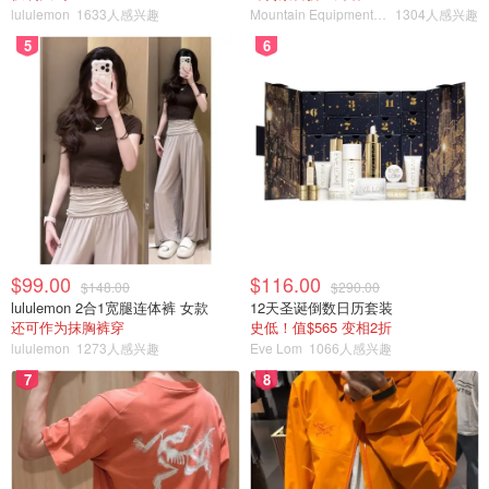
lululemon
1633人感兴趣
Mountain Equipment Company
1304人感兴趣
5
6
$99.00
$116.00
$148.00
$290.00
lululemon 2合1宽腿连体裤 女款
12天圣诞倒数日历套装
还可作为抹胸裤穿
史低！值$565 变相2折
lululemon
1273人感兴趣
Eve Lom
1066人感兴趣
7
8