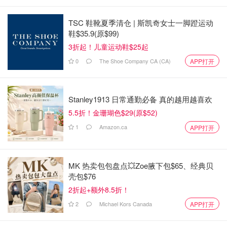
TSC 鞋靴夏季清仓 | 斯凯奇女士一脚蹬运动
鞋$35.9(原$99)
3折起！儿童运动鞋$25起
0
The Shoe Company CA (CA)
APP打开
Stanley1913 日常通勤必备 真的越用越喜欢
5.5折！金珊瑚色$29(原$52)
1
Amazon.ca
APP打开
MK 热卖包包盘点💥Zoe腋下包$65、经典贝
壳包$76
2折起+额外8.5折！
2
Michael Kors Canada
APP打开