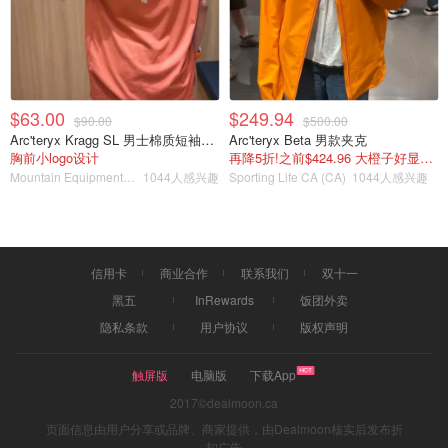
$63.00
$249.94
$90.00
$500.00
Arc'teryx Kragg SL 男士棉质短袖T恤
Arc'teryx Beta 男款夹克
胸前小logo设计
再降5折!之前$424.96 大橙子好显白 蹲补
Mountain Equipment Company
1044人感兴趣
Sporting Life CA (CA)
1044人感兴趣
信用卡
商业合作
联系我们
双十一
黑五
InRewards
饭团外卖
隐私条款
用户协议
版权声明
触屏版
电脑版
下载App
2017©dealmoon.ca
页面信息由用户分享或品牌、商家提供，由Dealmoon核实后发布折
扣广告