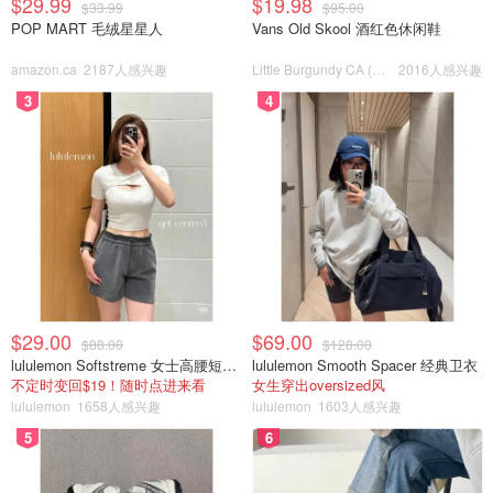
$29.99
$19.98
$33.99
$95.00
POP MART 毛绒星星人
Vans Old Skool 酒红色休闲鞋
图片来自@雪肌精，版权属于原作者
amazon.ca
2187人感兴趣
Little Burgundy CA (CA）
2016人感兴趣
SEKKISEI
3
4
Sekkisei Lotion
$51.00
购买
SEKKISEI
Sekkisei Enriched 化妆水 200ml
$51.00
购买
$29.00
$69.00
$88.00
$128.00
lululemon Softstreme 女士高腰短裤 10cm
lululemon Smooth Spacer 经典卫衣
SEKKISEI
不定时变回$19！随时点进来看
女生穿出oversized风
Sekkisei Excellent Lotion
lululemon
1658人感兴趣
lululemon
1603人感兴趣
5
6
$68.00
购买