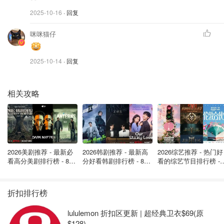
2025-10-16
· 回复
咪咪猫仔
2025-10-14
· 回复
相关攻略
2026美剧推荐 - 最新必
2026韩剧推荐 - 最新高
2026综艺推荐 - 热门好
看高分美剧排行榜 - 8月
分好看韩剧排行榜 - 8月
看的综艺节目排行榜 - 
最新: 《​​足球教练 》第
最新：丁海寅《我的荒
月最新:《​​伦敦合伙人
图片来自@雪肌精，版权属于原作者
四季回归！
糖恋爱 》上线❣️
回归啦
折扣排行榜
SEKKISEI
lululemon 折扣区更新 | 超经典卫衣$69(原
Sekkisei 面部洁面乳
$128)