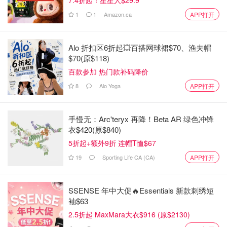
稍浓稠
丰润细滑
清爽水感
1
1
Amazon.ca
APP打开
质地肤感
柔润包裹感更
滋润同时有紧
轻盈易吸收 💧
强 💦
致感 ✨
保湿、提亮、
深层保湿、柔
Alo 折扣区6折起💥百搭网球裙$70、渔夫帽
高效保湿、亮
舒缓，
滑肤质、
$70(原$118)
主要功效
肤、淡化暗
沉、抗老紧致
百款参加 热门款补码降价
打底提亮肤色
提亮并维稳
8
Alo Yoga
APP打开
薏仁提取物、
维C葡糖苷、雪
当归提取物、
肌精草本复合
薏仁提取物、
麦冬根提取
物、 bracket
核心成分
当归提取物、
手慢无：Arc'teryx 再降！Beta AR 绿色冲锋
物、山毛榉提
fungus提取
甘草根衍生物
衣$420(原$840)
取物、油酸衍
物、香茶菜提
生物
取物
5折起+额外9折 连帽T恤$67
19
Sporting Life CA (CA)
APP打开
所有肤质
干性、熟龄
中性～干性、
适合肤质
肌、想改善暗
（尤其混合、
轻微缺水肌
沉与细纹者
油皮）
SSENSE 年中大促🔥Essentials 新款刺绣短
袖$63
追求清爽水
想要更深层滋
需要亮肤+抗老
2.5折起 MaxMara大衣$916 (原$2130)
润、
润、
推荐人群
双重功效的熟