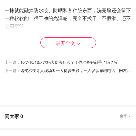
一抹就能融掉防水妆、防晒和各种脏东西，洗完脸还会留下
一种软软的、很干净的光泽感，完全不拔干、不假滑、还不
会闷痘🤍
🌿成分非常温和干净：包括薏仁提取物，帮助保湿、提亮、
展开全文
抗氧化；小苦瓜提取物 (Melothria Extract)，增加水润感和
肌肤光泽；芝麻油 ，让肌肤柔软细腻；红花油 & 红花提取
物 (Safflower Oil & Extract)，平衡油脂并深度滋养。
上一篇：
10/7-10/12沃尔玛大促买什么？！你准备好剁手了吗？🛒
下一篇：
诺奖秒变寻人现场📵一人徒步失联，一人误认诈骗电话！网友：科研人果然不走寻常路…
适合所有肤质！
干手湿手都能用
，按摩几秒就能看到妆容融化的快感🫶
问大家
0
全部