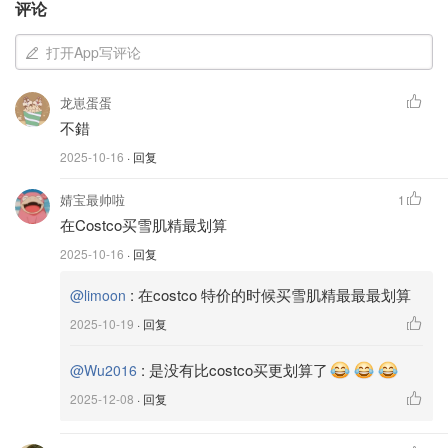
评论
打开App写评论
龙崽蛋蛋
不錯
2025-10-16
· 回复
婧宝最帅啦
1
在Costco买雪肌精最划算
2025-10-16
· 回复
:
在costco 特价的时候买雪肌精最最最划算
@limoon
图片来自@雪肌精，版权属于原作者
2025-10-19
· 回复
SEKKISEI
:
是没有比costco买更划算了
@Wu2016
Sekkisei 洁面油
2025-12-08
· 回复
$27.00
购买