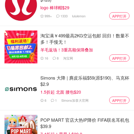
logo 棒球帽$29
$26.00
购买
999+
1333
lululemon
APP打开
淘宝满￥499最高2KG空运包邮 回归！数量不
水
多！手慢无！
化妆水是雪肌精家的王牌！火了这么多年，肯定很多宝子都
羊毛返场！3重高额保障叠加
很熟悉啦~
16
8
淘宝网
APP打开
下面给大家对比一下这三款经典水的区别，大家可以根据自
己的需求自行选择哦~👇
Simons 大降 | 麂皮乐福$59(原$190)、马克杯
$2.9
1.5折起 北面 腰包$20
三款Lotion对比
6
1
Simons加拿大官网
APP打开
Lotion
Lotion
Lotion
Excellent
Enriched
产品
（经典版）
（抗老亮肤
POP MART 官店大热IP降价 FIFA联名耳机包
（滋润版）
版）
$39.9
7.4折起！星星人$29.9