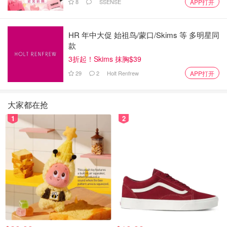
龄肌
8
SSENSE
APP打开
日常保养者
改善干纹者
HR 年中大促 始祖鸟/蒙口/Skims 等 多明星同
款
3折起！Skims 抹胸$39
29
2
Holt Renfrew
APP打开
大家都在抢
1
2