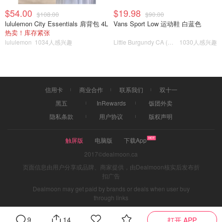
$54.00
$19.98
$108.00
$90.00
lululemon City Essentials 肩背包 4L
Vans Sport Low 运动鞋 白蓝色
热卖！库存紧张
lululemon
1034人感兴趣
Little Burgundy CA (CA）
1030人感兴趣
信用卡
商业合作
联系我们
双十一
黑五
InRewards
饭团外卖
隐私条款
用户协议
版权声明
触屏版
电脑版
下载App
2017©dealmoon.ca
页面信息由用户分享或品牌、商家提供，由Dealmoon核实后发布折
扣广告
Dealmoon may get paid by brands or deals when user buy
through links
图片来自@雪肌精，版权属于原作者
9
14
打开 APP