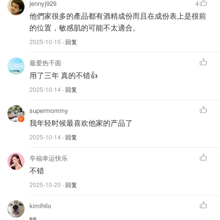
jennyj929
4
他們家很多的產品都有酒精成份而且在成份表上是很前
的位置，敏感肌的可能不太適合。
Facial Cream Wash
2025-10-15
· 回复
用这款洗面奶真的像给肌肤裹上一层绵密云泡～
最爱热干面
用了三年 真的不错👍
质地柔滑、泡沫细腻丰盈，轻轻按摩就能带走毛孔中的油
2025-10-14
· 回复
脂、老废角质与杂质，让肌肤清爽又不紧绷💦
supermommy
🌿核心成分：薏仁提取物和皂树提取物，净化毛孔同时不带
我年轻时候最喜欢他家的产品了
走水分。
2025-10-14
· 回复
适合所有肤质！
干皮不拔干，油皮更清爽✨每一次清洁都像
辛福幸运快乐
给肌肤做了一次深层SPA。
不错
2025-10-20
· 回复
kimihilo
👀