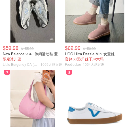
精华
Recovery Essence Excellent
这款精华是肌肤的修复小能手，主打高浓度保湿、亮肤和紧
$59.98
$62.99
致效果💧，“亮+嫩+紧”三合一！
$155.00
$150.00
New Balance 204L 休闲运动鞋 蓝银色
UGG Ultra Dazzle Mini 女童靴
限定冰川蓝
官$150无折 妹子冲大码
包含明星成分雪肌精草本复合物，给肌肤打底做准备。细竹
Little Burgundy CA (CA）
1069人感兴趣
Footlocker
1054人感兴趣
叶提取物让暗沉Bye Bye，肌肤更明亮。艾叶提取物舒缓抗
7
8
炎，敏感肌也能放心用！岩蔷薇提取物提亮加持，肤色更均
匀~
💧适合谁？
干皮/混合肌/中性肌
想对抗早期细纹、暗沉和肤色不均的小伙伴~