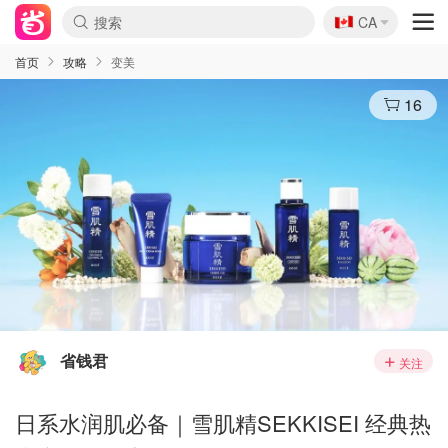
🇨🇦
CA
首页
攻略
变美
16
省钱君
关注
日系水润肌必备｜雪肌精SEKKISEI 经典热