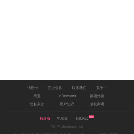
信用卡
商业合作
联系我们
双十一
黑五
InRewards
饭团外卖
隐私条款
用户协议
版权声明
触屏版
电脑版
下载App
2017©dealmoon.ca