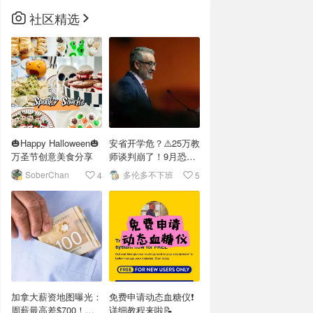
社区精选
🎃Happy Halloween🎃
安省开学危？⚠️25万教
万圣节创意美食分享
师谈判崩了！9月恐罢
工？
SoberChan
多伦多不下班
4
5
加拿大薪资地图曝光：
免费申请动态血糖仪❗️
周薪最高差$700！你
详细教程来啦📝