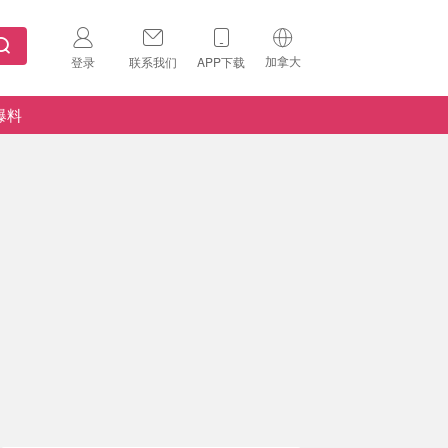
加拿大
登录
联系我们
APP下载
🇺🇸
美国
爆料
🇨🇳
中国
🇨🇦
加拿大
扫码下载 App
🇬🇧
英国
Download on the
App Store
🇩🇪
德国
Download the
Android App
🇫🇷
法国
🇮🇹
意大利
🇦🇺
澳洲