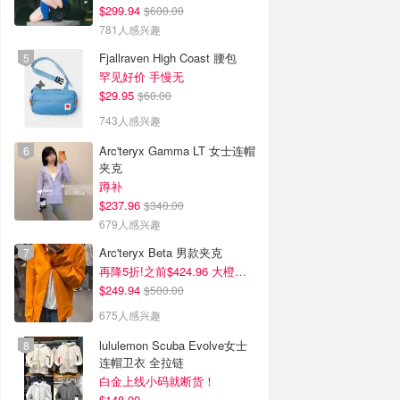
$299.94
$600.00
781人感兴趣
Fjallraven High Coast 腰包
罕见好价 手慢无
$29.95
$60.00
743人感兴趣
Arc'teryx Gamma LT 女士连帽
夹克
蹲补
$237.96
$340.00
679人感兴趣
Arc'teryx Beta 男款夹克
再降5折!之前$424.96 大橙子好显白 蹲补
$249.94
$500.00
675人感兴趣
lululemon Scuba Evolve女士
连帽卫衣 全拉链
白金上线小码就断货！
$148.00