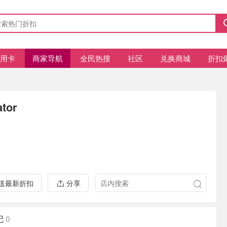
信用卡
商家导航
全民热搜
社区
兑换商城
折扣
tor
推送最新折扣
分享
记
0