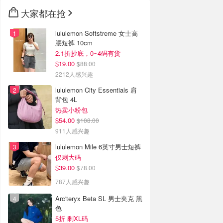
🇳🇿
新西兰
大家都在抢
lululemon Softstreme 女士高
腰短裤 10cm
2.1折抄底，0~4码有货
$19.00
$88.00
2212人感兴趣
lululemon City Essentials 肩
背包 4L
热卖小粉包
$54.00
$108.00
911人感兴趣
lululemon Mile 6英寸男士短裤
仅剩大码
$39.00
$78.00
787人感兴趣
Arc'teryx Beta SL 男士夹克 黑
色
5折 剩XL码