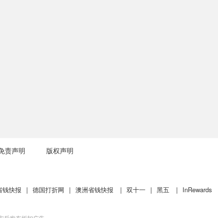
免责声明
版权声明
省钱快报
|
德国打折网
|
澳洲省钱快报
|
双十一
|
黑五
|
InRewards
核实后发布折扣广告