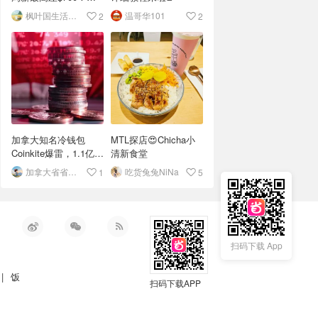
达标了吗？💰
枫叶国生活碎片
温哥华101
2
2
加拿大知名冷钱包
MTL探店😍Chicha小
Coinkite爆雷，1.1亿美
清新食堂
元比特币蒸发！
加拿大省省省情报站
吃货兔兔NiNa
1
5
扫码下载 App
|
饭
扫码下载APP