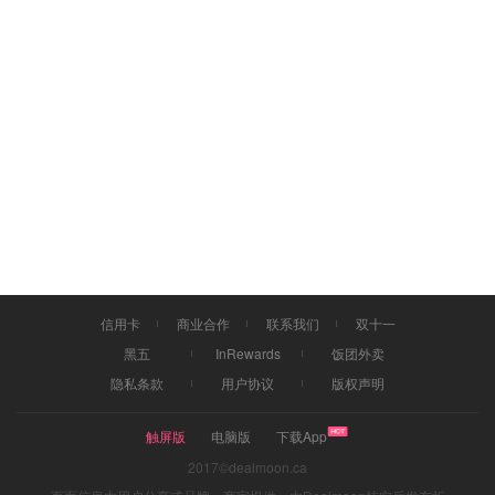
信用卡
商业合作
联系我们
双十一
黑五
InRewards
饭团外卖
隐私条款
用户协议
版权声明
触屏版
电脑版
下载App
2017©dealmoon.ca