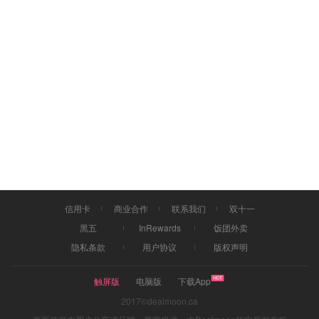
信用卡
商业合作
联系我们
双十一
黑五
InRewards
饭团外卖
隐私条款
用户协议
版权声明
触屏版
电脑版
下载App
2017©dealmoon.ca