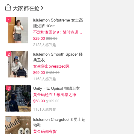
🇳🇿
新西兰
大家都在抢
lululemon Softstreme 女士高
腰短裤 10cm
不定时变回$19！随时点进来看
$29.00
$88.00
2128人感兴趣
lululemon Smooth Spacer 经
典卫衣
女生穿出oversized风
$69.00
$128.00
1168人感兴趣
Unity Fitz Uprisal 抓绒卫衣
黄金码还在！氛围感之神
$53.99
$109.00
1151人感兴趣
lululemon Chargefeel 3 男士运
动鞋
黄金码都有货