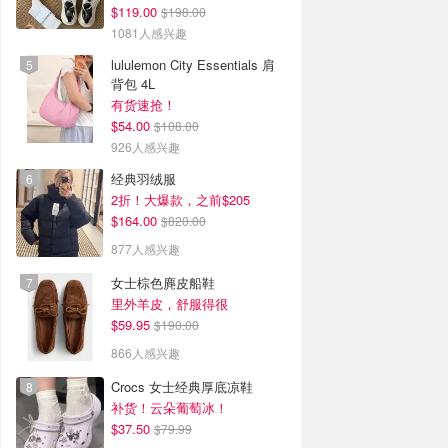
$119.00
$198.00
1081人感兴趣
lululemon City Essentials 肩
背包 4L
有货速抢！
$54.00
$108.00
926人感兴趣
经典羽绒服
2折！大爆款，之前$205
$164.00
$820.00
877人感兴趣
女士棕色麂皮船鞋
里外羊皮，舒服得很
$59.95
$190.00
866人感兴趣
Crocs 女士经典厚底凉鞋
补货！云朵葡萄冰！
$37.50
$79.99