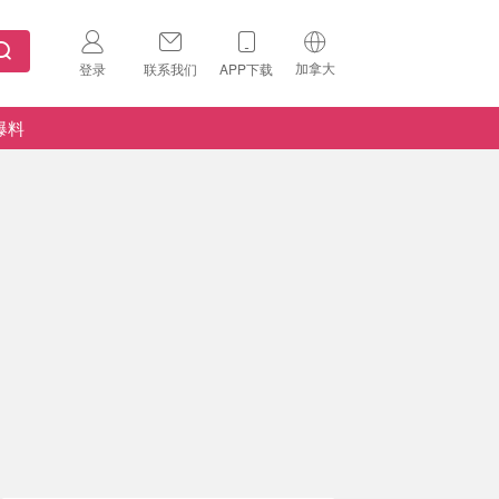
加拿大
登录
联系我们
APP下载
🇺🇸
美国
爆料
🇨🇳
中国
🇨🇦
加拿大
扫码下载 App
🇬🇧
英国
Download on the
App Store
🇩🇪
德国
Download the
Android App
🇫🇷
法国
🇮🇹
意大利
🇦🇺
澳洲