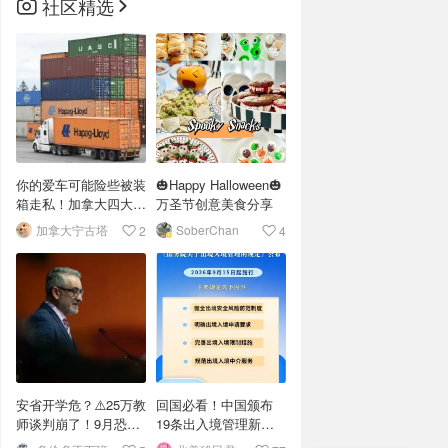
社区精选
你的爱车可能险些被装
🎃Happy Halloween🎃
箱走私！加拿大四大港
万圣节创意美食分享
口截获近400辆豪车
加拿大宁古塔
SoberChan
2
4
安省开学危？⚠️25万教
回国必看！中国颁布
师谈判崩了！9月恐罢
19条出入境管理新
工？
规，9月15日实施