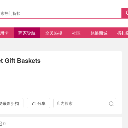
信用卡
商家导航
全民热搜
社区
兑换商城
折扣
 Gift Baskets
推送最新折扣
分享
记
0