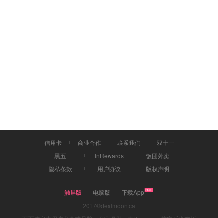
信用卡
商业合作
联系我们
双十一
黑五
InRewards
饭团外卖
隐私条款
用户协议
版权声明
触屏版
电脑版
下载App
2017©dealmoon.ca