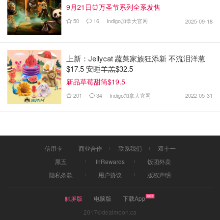
9月21日⏰万圣节系列全系发售
50
16
Indigo加拿大官网
2025-09-18
上新：Jellycat 蔬菜家族狂添新 不流泪洋葱
$17.5 安睡羊羔$32.5
新品草莓甜筒$19.5
201
34
Indigo加拿大官网
2022-05-31
信用卡
商业合作
联系我们
双十一
黑五
InRewards
饭团外卖
隐私条款
用户协议
版权声明
触屏版
电脑版
下载App
2017©dealmoon.ca