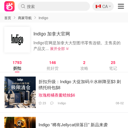
🇨🇦
CA
首页
商家导航
Indigo
Indigo 加拿大官网
Indigo官网是加拿大大型图书零售连锁。主售卖的
产品文...
展开全部
1793
146
2
25
折扣
抢好货
攻略
笔记
折扣升级：Indigo 大促加码🌞水杯降至$3 刺
绣托特包$8
玫瑰柑橘香薰蜡烛$6
23
Indigo
08-02
Indigo “稀有Jellycat掉落日” 新品来袭