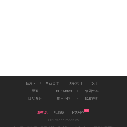
信用卡
商业合作
联系我们
双十一
黑五
InRewards
饭团外卖
隐私条款
用户协议
版权声明
触屏版
电脑版
下载App
2017©dealmoon.ca