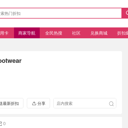
信用卡
商家导航
全民热搜
社区
兑换商城
折扣
ootwear
推送最新折扣
分享
记
0