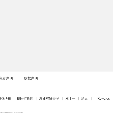
免责声明
版权声明
省钱快报
|
德国打折网
|
澳洲省钱快报
|
双十一
|
黑五
|
InRewards
核实后发布折扣广告