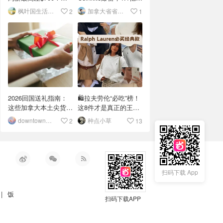
达标了吗？💰
元比特币蒸发！
枫叶国生活碎片
加拿大省省省情报站
2
1
2026回国送礼指南：
🛍️拉夫劳伦“必吃”榜！
这些加拿大本土尖货才
这8件才是真正的王牌
算送到心坎里
🏇
downtown走到腿断
种点小草
2
13
扫码下载 App
|
饭
扫码下载APP