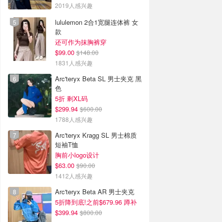
2019人感兴趣
lululemon 2合1宽腿连体裤 女
款
还可作为抹胸裤穿
$99.00
$148.00
1831人感兴趣
Arc'teryx Beta SL 男士夹克 黑
色
5折 剩XL码
$299.94
$600.00
1788人感兴趣
Arc'teryx Kragg SL 男士棉质
短袖T恤
胸前小logo设计
$63.00
$90.00
1412人感兴趣
Arc'teryx Beta AR 男士夹克
5折降到底!之前$679.96 蹲补
$399.94
$800.00