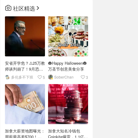
社区精选
安省开学危？⚠️25万教
🎃Happy Halloween🎃
师谈判崩了！9月恐罢
万圣节创意美食分享
工？
多伦多不下班
SoberChan
5
3
加拿大薪资地图曝光：
加拿大知名冷钱包
周薪最高差$700！你
Coinkite爆雷，1.1亿美