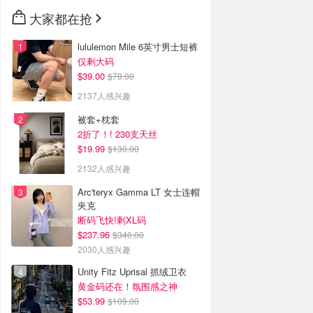
🇳🇿
新西兰
大家都在抢
lululemon Mile 6英寸男士短裤
仅剩大码
$39.00
$78.00
2137人感兴趣
被套+枕套
2折了！! 230支天丝
$19.99
$130.00
2132人感兴趣
Arc'teryx Gamma LT 女士连帽
夹克
断码飞快!剩XL码
$237.96
$340.00
2030人感兴趣
Unity Fitz Uprisal 抓绒卫衣
黄金码还在！氛围感之神
$53.99
$109.00