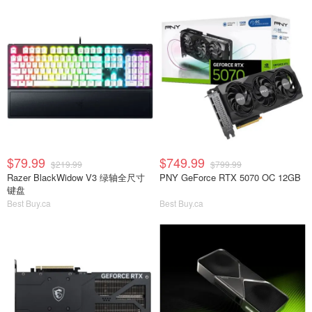
$79.99
$749.99
$219.99
$799.99
Razer BlackWidow V3 绿轴全尺寸
PNY GeForce RTX 5070 OC 12GB
键盘
Best Buy.ca
Best Buy.ca