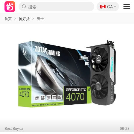
🇨🇦
CA
首页
抢好货
男士
Best Buy.ca
06-23