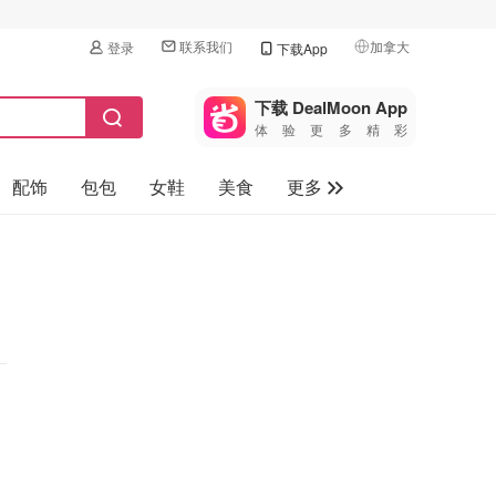
联系我们
加拿大
登录
下载App
🇺🇸
美国
下载 DealMoon App
体验更多精彩
🇨🇳
中国
配饰
包包
女鞋
美食
更多
🇨🇦
加拿大
🇬🇧
母婴玩具
英国
保健品
🇩🇪
德国
旅游
🇫🇷
法国
汽车
🇮🇹
意大利
🇦🇺
澳洲
🇳🇿
新西兰