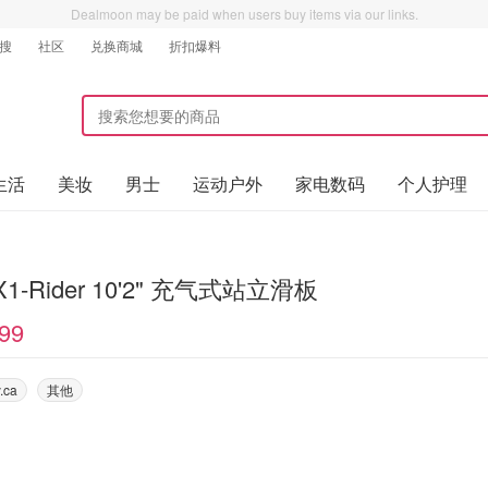
Dealmoon may be paid when users buy items via our links.
搜
社区
兑换商城
折扣爆料
生活
美妆
男士
运动户外
家电数码
个人护理
 X1-Rider 10'2" 充气式站立滑板
99
.ca
其他