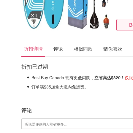
B
折扣详情
评论
相似同款
猜你喜欢
折扣已过期
Best Buy Canada 现有史低闪购，
立省高达$320！
仅限
订单满$35加拿大境内免运费。
评论