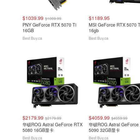
$1039.99
$1189.95
$1089.99
PNY GeForce RTX 5070 Ti
MSI GeForce RTX 5070 T
16GB
16gb
Best Buy.ca
Best Buy.ca
$2179.99
$4059.99
$2179.99
$4059.99
华硕ROG Astral GeForce RTX
华硕ROG Astral GeForce
5080 16GB显卡
5090 32GB显卡
Best Buy.ca
Best Buy.ca