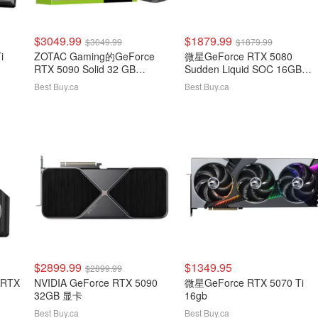
$3049.99
$1879.99
$3049.99
$1879.99
i
ZOTAC Gaming的GeForce
微星GeForce RTX 5080
RTX 5090 Solid 32 GB
Sudden Liquid SOC 16GB
GDDR7视频卡
GDDR7显卡
Best Buy.ca
Best Buy.ca
$2899.99
$1349.95
$2899.99
 RTX
NVIDIA GeForce RTX 5090
微星GeForce RTX 5070 Ti
32GB 显卡
16gb
Best Buy.ca
Best Buy.ca