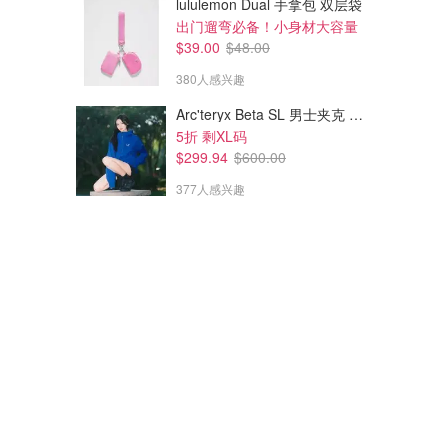
lululemon Dual 手拿包 双层袋
出门遛弯必备！小身材大容量
$39.00
$48.00
380人感兴趣
Arc'teryx Beta SL 男士夹克 黑色
5折 剩XL码
$299.94
$600.00
377人感兴趣