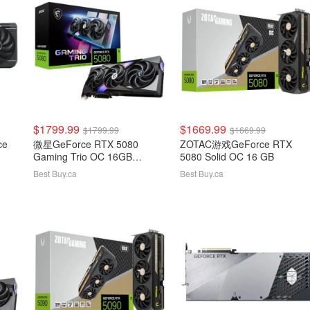
$1799.99
$1669.99
$1799.99
$1669.99
ce
微星GeForce RTX 5080
ZOTAC游戏GeForce RTX
Gaming Trio OC 16GB
5080 Solid OC 16 GB
GDDR7显卡
Best Buy.ca
Best Buy.ca