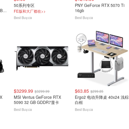
50系列专区
PNY GeForce RTX 5070 Ti
GB
16gb
FE版和大厂都在>>
Best Buy.ca
Best Buy.ca
$3299.99
$63.85
$3299.99
$299.85
X
MSI Ventus GeForce RTX
Ergo2 电动升降桌 40x24 浅棕
5090 32 GB GDDR7显卡
白框
Best Buy.ca
Best Buy.ca