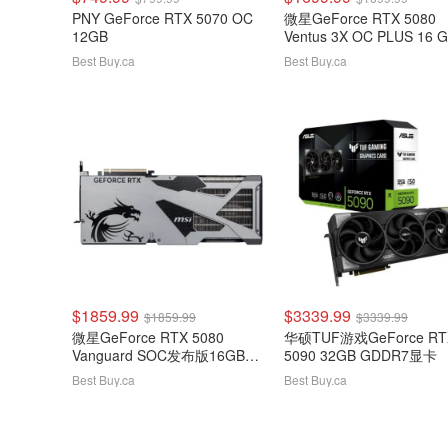
PNY GeForce RTX 5070 OC
微星GeForce RTX 5080
12GB
Ventus 3X OC PLUS 16 
GDDR7视频卡
Best Buy.ca
Best Buy.ca
$1859.99
$3339.99
$1859.99
$3339.99
微星GeForce RTX 5080
华硕TUF游戏GeForce RT
Vanguard SOC发布版16GB
5090 32GB GDDR7显卡
GDDR7显卡
Best Buy.ca
Best Buy.ca