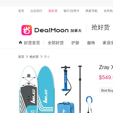
首页
点击排行
抢好货
银行/信用卡
商家导航
全民热
抢好货
好货首页
全部好货
护肤
服饰
家居
首页
抢好货
男士
Zray
$549.
Best Buy