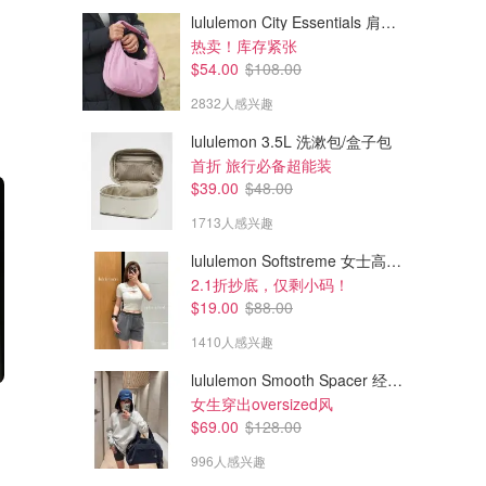
lululemon City Essentials 肩背包 4L
热卖！库存紧张
$54.00
$108.00
2832人感兴趣
lululemon 3.5L 洗漱包/盒子包
首折 旅行必备超能装
$39.00
$48.00
1713人感兴趣
lululemon Softstreme 女士高腰短裤 10cm
2.1折抄底，仅剩小码！
$19.00
$88.00
1410人感兴趣
lululemon Smooth Spacer 经典卫衣
$9.16
$245.99
女生穿出oversized风
$52.98
$279.99
A4文件袋 30个
eufy E330 3合1 摄像+门铃+指
$69.00
$128.00
纹 全功能 智能电子门栓
降了!之前$14.83
996人感兴趣
amazon.ca
amazon.ca