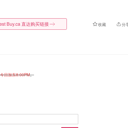
est Buy.ca
直达购买链接
收藏
分
今日加东8:00PM
。