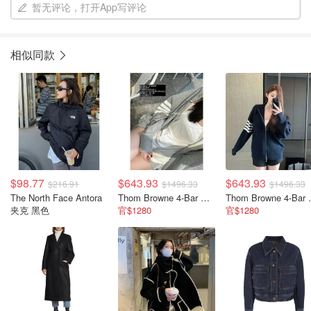
暂无评论，打开App写评论
相似同款
$98.77
$643.93
$643.93
$216.91
$1496.33
$1496.33
The North Face Antora
Thom Browne 4-Bar 卫衣 拉链款
Thom Bro
夹克 黑色
官$1280
官$1280