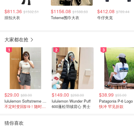
$811.36
$1156.08
$412.08
$1502.51
$1588.60
$789.44
排扣大衣
Toteme围巾大衣
牛仔夹克
大家都在抢
1
2
3
$29.00
$149.00
$38.99
$88.00
$268.00
$55.00
lululemon Softstreme 女士高腰短裤 10cm
lululemon Wunder Puff
不定时变回$19！随时点进来看
600蓬松羽绒背心 男士
快冲 罕见折款
猜你喜欢