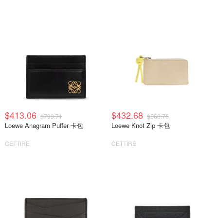
$413.06
$432.68
$799.71
$560.76
Loewe Anagram Puffer 卡包
Loewe Knot Zip 卡包
CETTIRE
CETTIRE