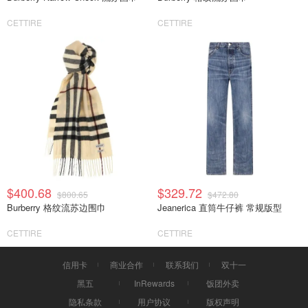
CETTIRE
CETTIRE
$400.68
$329.72
$800.65
$472.80
Burberry 格纹流苏边围巾
Jeanerica 直筒牛仔裤 常规版型
CETTIRE
CETTIRE
信用卡
商业合作
联系我们
双十一
黑五
InRewards
饭团外卖
隐私条款
用户协议
版权声明