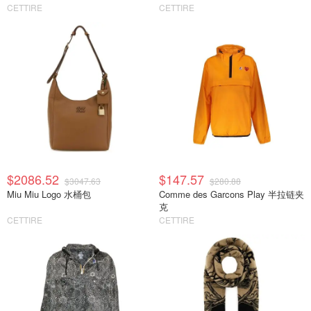
CETTIRE
CETTIRE
$2086.52
$147.57
$3047.63
$280.88
Miu Miu Logo 水桶包
Comme des Garcons Play 半拉链夹
克
CETTIRE
CETTIRE