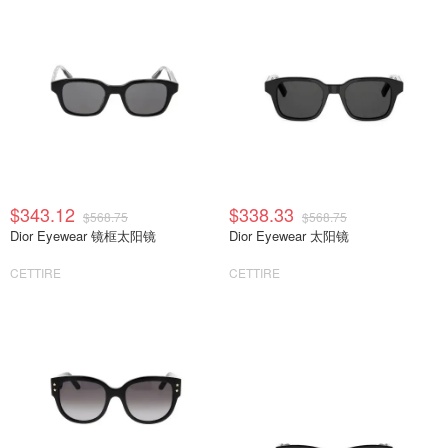
$343.12
$338.33
$568.75
$568.75
Dior Eyewear 镜框太阳镜
Dior Eyewear 太阳镜
CETTIRE
CETTIRE