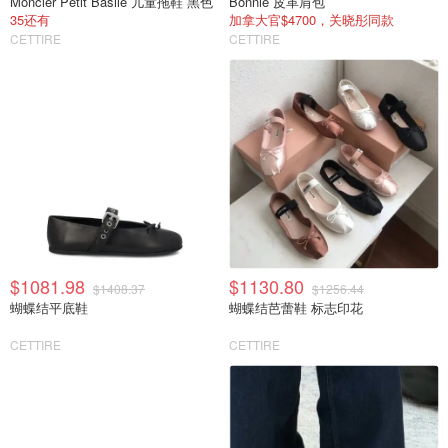
Moncler Petit Basile 儿童拖鞋 黑色
Bonnie 皮革肩包
35还有
加拿大官$4700，关晓彤同款
CETTIRE
CETTIRE
$1081.98
$1130.80
$1408.37
$1256.44
蝴蝶结平底鞋
蝴蝶结芭蕾鞋 标志印花
CETTIRE
CETTIRE