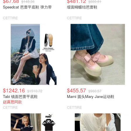
$67.68
$481.12
$148.36
$880.61
Speedcat 芭蕾平底鞋 弹力带
缎面蝴蝶结芭蕾鞋
CETTIRE
CETTIRE
$1242.16
$455.57
$1510.72
$960.57
Tabi 镜面芭蕾平底鞋
Marni 圆头Mary Jane运动鞋
赵露思同款
CETTIRE
CETTIRE