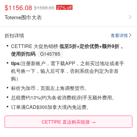
$1156.08
$1588.60
27% off
Toteme围巾大衣
折扣详情
查看详情
CETTIRE 大促热销榜
低至5折+定价优势+额外9折，
使用折扣码
G145785
tips:
注‮新册‬账户，需下载APP，之前买过地址或者手
机号换一下，输入后可享，否则系统会‮定判‬为非首
购）
标价为加币，页面左上角调整货币。
总税费约13%(约为各省消费税)到手无额外费用。
订单满CAD$300加拿大境内免运费。
CETTIRE 直达购买链接 →