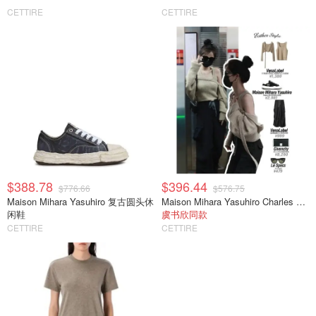
CETTIRE
CETTIRE
$388.78
$396.44
$776.66
$576.75
Maison Mihara Yasuhiro 复古圆头休
Maison Mihara Yasuhiro Charles 系带休闲鞋
闲鞋
虞书欣同款
CETTIRE
CETTIRE