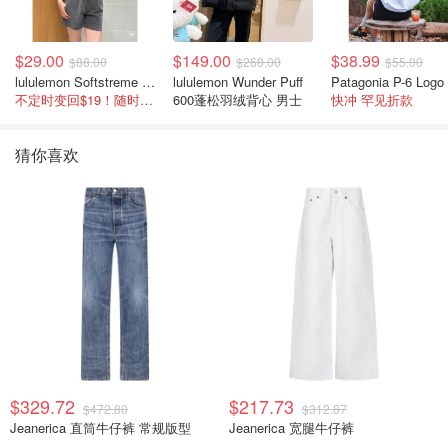
$29.00
$149.00
$38.99
$88.00
$268.00
$55.00
lululemon Softstreme 女士高腰短裤 10cm
lululemon Wunder Puff
不定时变回$19！随时点进来看
600蓬松羽绒背心 男士
快冲 罕见折款
猜你喜欢
$329.72
$217.73
$472.80
$312.87
Jeanerica 直筒牛仔裤 常规版型
Jeanerica 宽腿牛仔裤