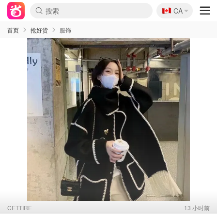
🇨🇦
CA
首页
抢好货
服饰
CETTIRE
13 小时前