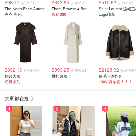
$98.77
$643.94
$510.62
$216.91
$1496.33
$1208.46
The North Face Antora
Thom Browne 4-Bar 连帽拉链卫衣
Saint Laurent 连帽
夹克 黑色
官$1280
Logo印花
$832.16
$999.25
$2128.32
$1541.04
$1306.21
$3610.0
翻领大衣
排扣风衣
皮毛一体外套
经典系列
100%真羊皮！！！
大家都在抢
1
2
3