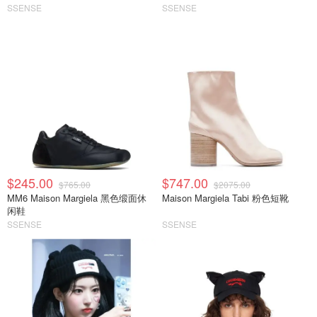
SSENSE
SSENSE
$245.00
$747.00
$765.00
$2075.00
MM6 Maison Margiela 黑色缎面休
Maison Margiela Tabi 粉色短靴
闲鞋
SSENSE
SSENSE