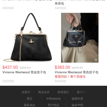
单肩包
SSENSE
SSENSE
$437.00
$383.00
$485.00
$425.00
Vivienne Westwood 黑金饺子包
Vivienne Westwood 黑色饺子包
霉霉同款！整个高级住
SSENSE
SSENSE
信用卡
商业合作
联系我们
双十一
黑五
InRewards
饭团外卖
隐私条款
用户协议
版权声明