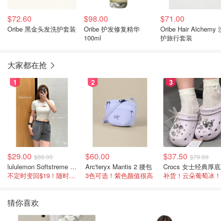
$72.60
$98.00
$71.00
Oribe 黑金头发洗护套装
Oribe 护发修复精华
Oribe Hair Alchemy
100ml
护旅行套装
大家都在抢
1
2
3
$29.00
$60.00
$37.50
$88.00
$79.99
lululemon Softstreme 女士高腰短裤 10cm
Arc'teryx Mantis 2 腰包
C
不定时变回$19！随时点进来看
3色可选！紫色颜值很高
补货！云朵葡萄冰！
猜你喜欢