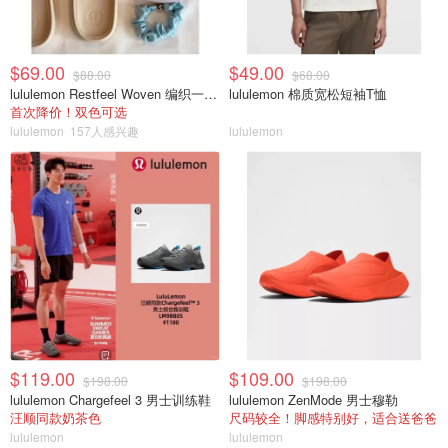
$69.00
$49.00
$88.00
$68.00
lululemon Restfeel Woven 编织一字拖
lululemon 棉质宽松短袖T恤
首次降价！双色可选
lululemon
157人感兴趣
lululemon
$119.00
$109.00
$198.00
$198.00
lululemon Chargefeel 3 男士训练鞋
lululemon ZenMode 男士穆勒
汪顺同款奶茶色
尺码较全！脚感特别好，适合送爸爸
lululemon
lululemon