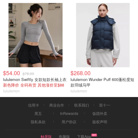
$54.00
$268.00
$78.00
lululemon Swiftly 女款短款长袖上衣
lululemon Wunder Puff 600蓬松度短
新色降价 全码有货 其他涨价至$88
款羽绒马甲
lululemon
lululemon
信用卡
商业合作
联系我们
双十一
黑五
InRewards
饭团外卖
隐私条款
用户协议
版权声明
触屏版
电脑版
下载App