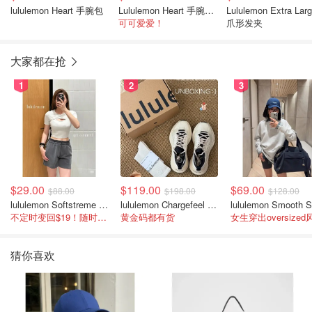
lululemon Heart 手腕包
Lululemon Heart 手腕包 红色
Lululemon Extra Lar
可可爱爱！
爪形发夹
大家都在抢
1
2
3
$29.00
$119.00
$69.00
$88.00
$198.00
$128.00
lululemon Softstreme 女士高腰短裤 10cm
lululemon Chargefeel 3 男士运动鞋
不定时变回$19！随时点进来看
黄金码都有货
女生穿出oversized
猜你喜欢