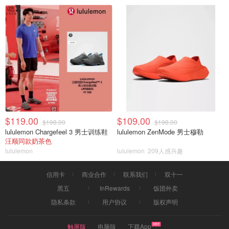
$119.00
$109.00
$198.00
$198.00
lululemon Chargefeel 3 男士训练鞋
lululemon ZenMode 男士穆勒
汪顺同款奶茶色
lululemon
lululemon
209人感兴趣
信用卡
商业合作
联系我们
双十一
黑五
InRewards
饭团外卖
隐私条款
用户协议
版权声明
触屏版
电脑版
下载App