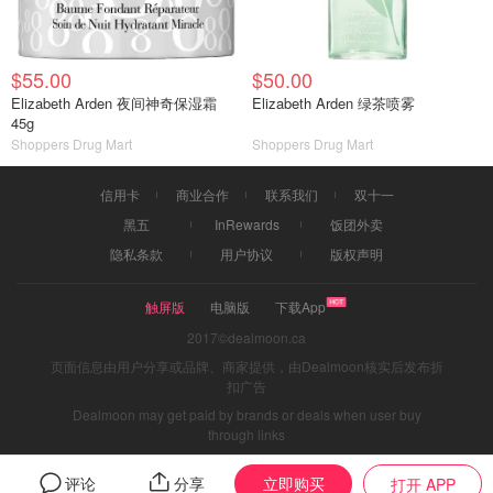
$55.00
$50.00
Elizabeth Arden 夜间神奇保湿霜
Elizabeth Arden 绿茶喷雾
45g
Shoppers Drug Mart
Shoppers Drug Mart
信用卡
商业合作
联系我们
双十一
黑五
InRewards
饭团外卖
隐私条款
用户协议
版权声明
触屏版
电脑版
下载App
2017©dealmoon.ca
页面信息由用户分享或品牌、商家提供，由Dealmoon核实后发布折
扣广告
Dealmoon may get paid by brands or deals when user buy
through links
立即购买
评论
分享
打开 APP