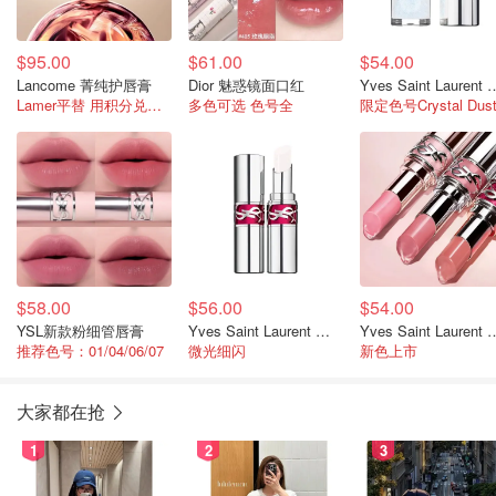
$95.00
$61.00
$54.00
Lancome 菁纯护唇膏
Dior 魅惑镜面口红
Yves Saint Laure
Lamer平替 用积分兑换更划算
多色可选 色号全
限定色号Crystal Dus
$58.00
$56.00
$54.00
YSL新款粉细管唇膏
Yves Saint Laurent 夏日限定银粉唇膏
Yves Saint Laure
推荐色号：01/04/06/07
微光细闪
新色上市
大家都在抢
1
2
3