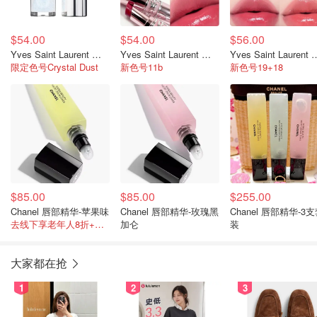
$54.00
$54.00
$56.00
Yves Saint Laurent 夏日限定丰唇蜜
Yves Saint Laurent 粉管唇膏
Yves Saint Lau
限定色号Crystal Dust
新色号11b
新色号19+18
$85.00
$85.00
$255.00
Chanel 唇部精华-苹果味
Chanel 唇部精华-玫瑰黑
Chanel 唇部精华-3
去线下享老年人8折+满$100送30K积分
加仑
装
大家都在抢
1
2
3