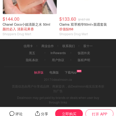
$144.00
$133.60
$167.00
Chanel Coco小姐清新之水 50ml
Clarins 双萃精华50ml+面霜套装
颜控必入 清新花果香
价值$268
Shoppers Drug Mart
Shoppers Drug Mart
信用卡
商业合作
联系我们
双十一
黑五
InRewards
饭团外卖
隐私条款
用户协议
版权声明
触屏版
电脑版
下载App
2017©dealmoon.ca
页面信息由用户分享或品牌、商家提供，由Dealmoon核实后发布折
扣广告
Dealmoon may get paid by brands or deals when user buy
through links
立即购买
评论
分享
打开 APP