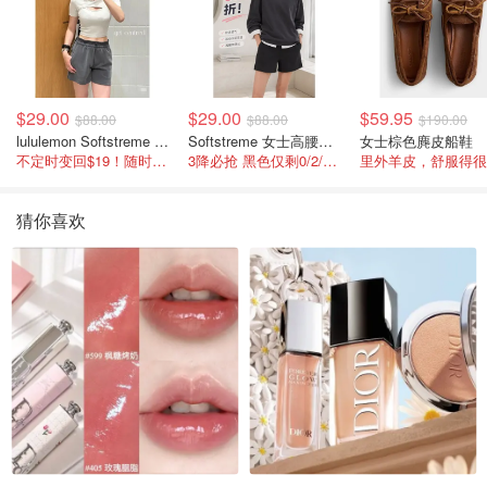
$29.00
$29.00
$59.95
$88.00
$88.00
$190.00
lululemon Softstreme 女士高腰短裤 10cm
Softstreme 女士高腰短裤 4英寸
女士棕色麂皮船鞋
不定时变回$19！随时点进来看
3降必抢 黑色仅剩0/2/4码
里外羊皮，舒服得很
猜你喜欢