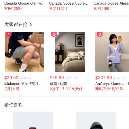
Canada Goose Chilliwack 白色羽绒夹克
Canada Goose Cypress 短款黑色羽绒夹克
官网1350~
官网1195！
官网1195！
大家都在抢
1
2
3
$39.00
$19.99
$237.96
$78.00
$130.00
$340.00
lululemon Mile 6英寸男士短裤
被套+枕套
仅剩大码
2折了！! 230支天丝
断码飞快!剩XL码
猜你喜欢