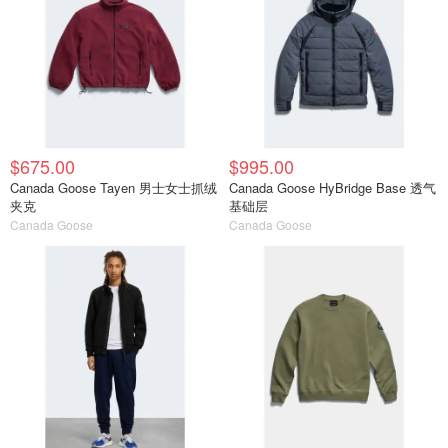
$675.00
$995.00
Canada Goose Tayen 男士女士抓绒
Canada Goose HyBridge Base 透气
夹克
基础层
Canada Goose
Canada Goose