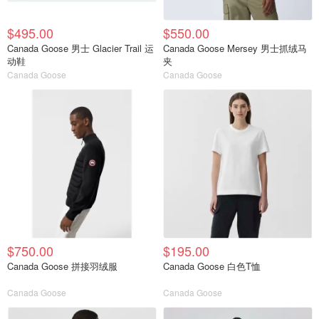
$495.00
$550.00
Canada Goose 男士 Glacier Trail 运
Canada Goose Mersey 男士抓绒马
动鞋
夹
Canada Goose
Canada Goose
$750.00
$195.00
Canada Goose 拼接羽绒服
Canada Goose 白色T恤
Canada Goose
Canada Goose