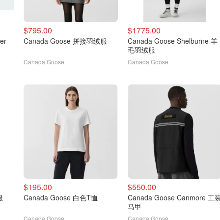
$795.00
$1775.00
er
Canada Goose 拼接羽绒服
Canada Goose Shelburne 羊
毛羽绒服
Canada Goose
Canada Goose
$195.00
$550.00
服
Canada Goose 白色T恤
Canada Goose Canmore 工
马甲
Canada Goose
Canada Goose