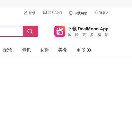
联系我们
加拿大
登录
下载App
🇺🇸
美国
下载 DealMoon App
体验更多精彩
🇨🇳
中国
配饰
包包
女鞋
美食
更多
🇨🇦
加拿大
🇬🇧
母婴玩具
英国
保健品
🇩🇪
德国
旅游
🇫🇷
法国
汽车
🇮🇹
意大利
🇦🇺
澳洲
🇳🇿
新西兰