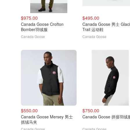
$975.00
$495.00
Canada Goose Crofton
Canada Goose 男士 Glaci
Bomber羽绒服
Trail 运动鞋
Canada Goose
Canada Goose
$550.00
$750.00
Canada Goose Mersey 男士
Canada Goose 拼接羽绒
抓绒马夹
Canada Goose
Canada Goose