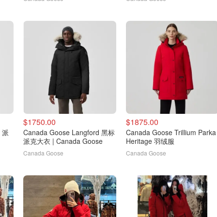
$1750.00
$1875.00
m 派
Canada Goose Langford 黑标
Canada Goose Trillium Parka
派克大衣 | Canada Goose
Heritage 羽绒服
Canada Goose
Canada Goose