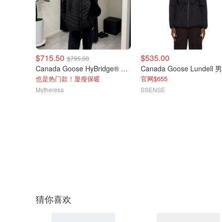
$715.50
$535.00
$795.00
Canada Goose HyBridge® 羽绒羊毛拼接夹克
也是热门款！显瘦保暖
官网$655
Mytheresa
SSENSE
猜你喜欢