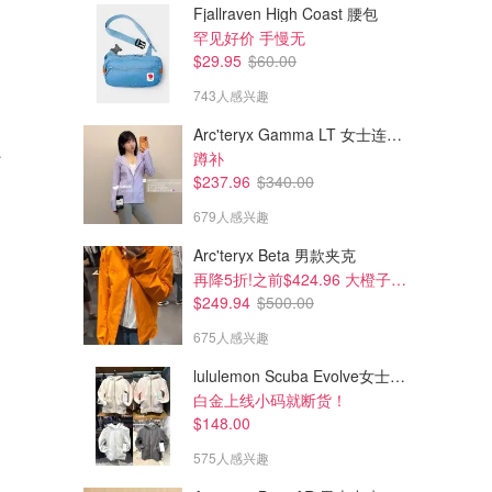
Fjallraven High Coast 腰包
罕见好价 手慢无
$29.95
$60.00
743人感兴趣
$795.00
$795.00
Arc'teryx Gamma LT 女士连帽夹克
 米色棕色
Canada Goose Chilliwack 灰
Canada Goose Chilliwack 棕
蹲补
色飞行夹克
色短款羽绒夹克
$237.96
$340.00
SSENSE
SSENSE
679人感兴趣
Arc'teryx Beta 男款夹克
再降5折!之前$424.96 大橙子好显白 蹲补
$249.94
$500.00
675人感兴趣
lululemon Scuba Evolve女士连帽卫衣 全拉链
白金上线小码就断货！
$148.00
575人感兴趣