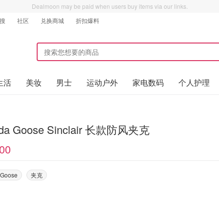
Dealmoon may be paid when users buy items via our links.
搜
社区
兑换商城
折扣爆料
生活
美妆
男士
运动户外
家电数码
个人护理
da Goose Sinclair 长款防风夹克
00
 Goose
夹克