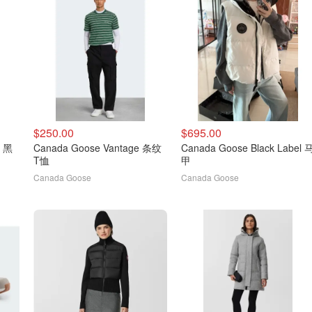
$250.00
$695.00
衣 黑
Canada Goose Vantage 条纹
Canada Goose Black Label 马
T恤
甲
Canada Goose
Canada Goose