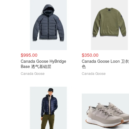
$995.00
$350.00
Canada Goose HyBridge
Canada Goose Loon 卫
Base 透气基础层
色
Canada Goose
Canada Goose