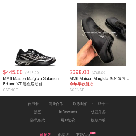
$445.00
$398.00
$645.00
$765.00
MM6 Maison Margiela Salomon
MM6 Maison Margiela 黑色缎面半拖运动鞋
Edition XT 黑色运动鞋
今年早春新款
SSENSE
SSENSE
信用卡
商业合作
联系我们
双十一
黑五
InRewards
饭团外卖
隐私条款
用户协议
版权声明
触屏版
电脑版
下载App