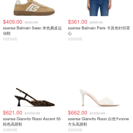
$409.00
$361.00
$950.00
$495.00
ssense Balmain Swan 米色麂皮运
ssense Balmain Paris 卡其色针织背
动鞋
心
SSENSE
SSENSE
$621.00
$662.00
$1350.00
$1350.00
ssense Gianvito Rossi Ascent 55
ssense Gianvito Rossi 白色Yvonne
棕色高跟鞋
方头高跟鞋
SSENSE
SSENSE