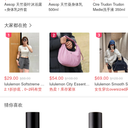
Aesop 天竺葵叶沐浴露
Aesop 天竺葵身体乳
Cire Trudon Trudon
+身体乳2件套
500ml
Medie洗手液 350ml
大家都在抢
1
2
3
$29.00
$54.00
$69.00
$88.00
$108.00
$128.00
lululemon Softstreme 女士高腰短裤 10cm
lululemon City Essentials 肩背包 4L
2.1折抄底，0~2码有货
热卖！库存紧张
女生穿出oversized
猜你喜欢