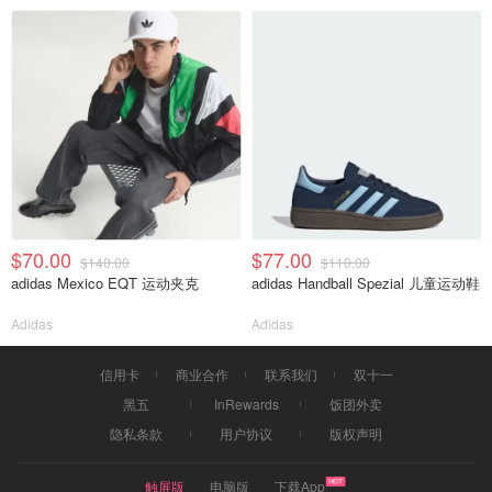
$70.00
$77.00
$140.00
$110.00
adidas Mexico EQT 运动夹克
adidas Handball Spezial 儿童运动鞋
Adidas
Adidas
信用卡
商业合作
联系我们
双十一
黑五
InRewards
饭团外卖
隐私条款
用户协议
版权声明
触屏版
电脑版
下载App