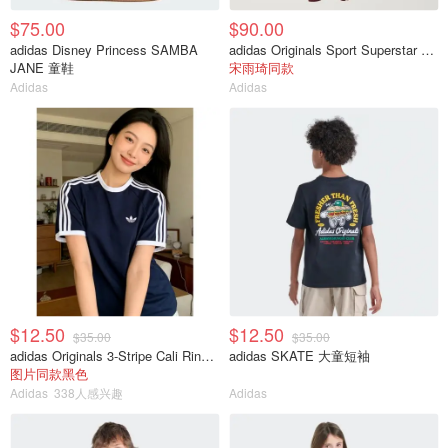
$75.00
$90.00
adidas Disney Princess SAMBA
adidas Originals Sport Superstar 7/8紧身裤
JANE 童鞋
宋雨琦同款
Adidas
Adidas
$12.50
$12.50
$35.00
$35.00
adidas Originals 3-Stripe Cali Ringer 短袖T恤
adidas SKATE 大童短袖
图片同款黑色
Adidas
338人感兴趣
Adidas