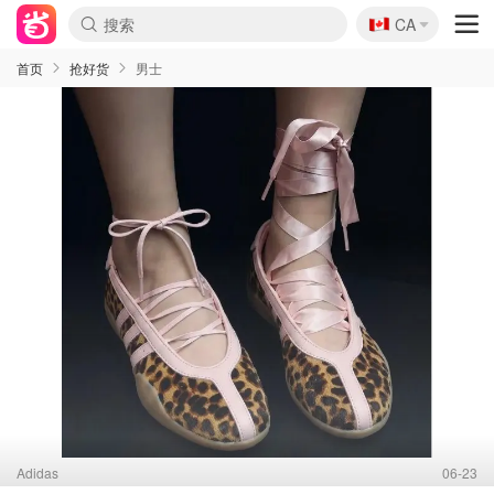
🇨🇦
CA
首页
抢好货
男士
Adidas
06-23