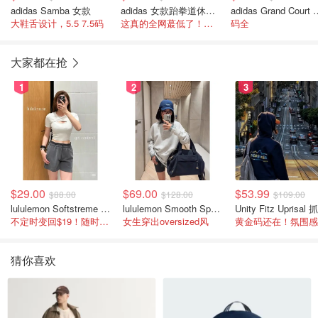
adidas Samba 女款
adidas 女款跆拳道休闲鞋 白黑色
adidas Grand C
大鞋舌设计，5.5 7.5码
这真的全网蕞低了！！还有热门码捡漏
码全
大家都在抢
1
2
3
$29.00
$69.00
$53.99
$88.00
$128.00
$109.00
lululemon Softstreme 女士高腰短裤 10cm
lululemon Smooth Spacer 经典卫衣
不定时变回$19！随时点进来看
女生穿出oversized风
猜你喜欢