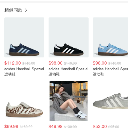
相似同款
$112.00
$98.00
$98.00
$140.00
$140.00
$140.00
adidas Handball Spezial
adidas Handball Spezial
adidas Handball Spez
运动鞋
运动鞋
运动鞋
$69.98
$49.98
$53.00
$160.00
$130.00
$95.00