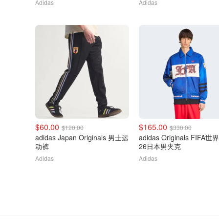
Adidas
Adidas
$60.00
$165.00
$120.00
$330.00
adidas Japan Originals 男士运
adidas Originals FIFA世
动裤
26日本男夹克
Adidas
Adidas