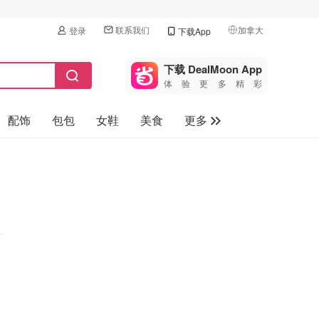
联系我们
加拿大
登录
下载App
🇺🇸
美国
下载 DealMoon App
体验更多精彩
🇨🇳
中国
配饰
包包
女鞋
美食
更多
🇨🇦
加拿大
🇬🇧
母婴玩具
英国
保健品
🇩🇪
德国
旅游
🇫🇷
法国
汽车
🇮🇹
意大利
🇦🇺
澳洲
🇳🇿
新西兰