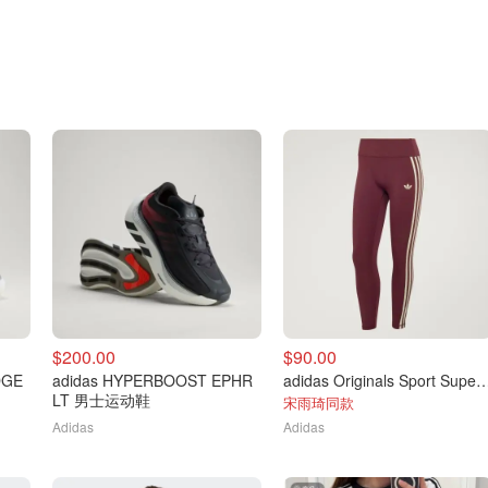
$200.00
$90.00
DGE
adidas HYPERBOOST EPHR
adidas Originals Sport Superst
LT 男士运动鞋
宋雨琦同款
Adidas
Adidas