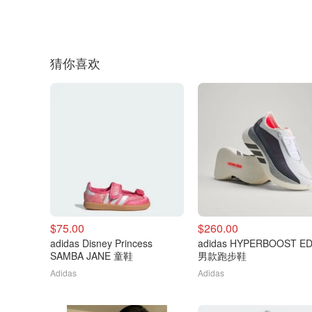
猜你喜欢
$75.00
$260.00
adidas Disney Princess
adidas HYPERBOOST E
SAMBA JANE 童鞋
男款跑步鞋
Adidas
Adidas