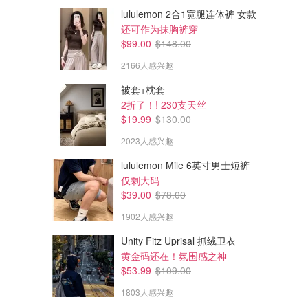
lululemon 2合1宽腿连体裤 女款
还可作为抹胸裤穿
$99.00
$148.00
2166人感兴趣
被套+枕套
2折了！! 230支天丝
$19.99
$130.00
2023人感兴趣
lululemon Mile 6英寸男士短裤
$22.50
$40.00
$45.00
仅剩大码
adidas 男款意大利世界杯三条杠T恤
adidas 世界杯 德国主场印花T
$39.00
$78.00
恤
5折！成人款码全 今年世界杯狠狠买意大利
1902人感兴趣
Footlocker
Adidas
Unity Fitz Uprisal 抓绒卫衣
黄金码还在！氛围感之神
$53.99
$109.00
1803人感兴趣