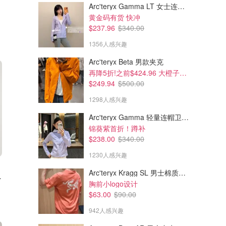
Arc'teryx Gamma LT 女士连帽夹克
黄金码有货 快冲
$237.96
$340.00
1356人感兴趣
Arc'teryx Beta 男款夹克
再降5折!之前$424.96 大橙子好显白 蹲补
$249.94
$500.00
1298人感兴趣
Arc'teryx Gamma 轻量连帽卫衣 女款
锦葵紫首折！蹲补
$238.00
$340.00
1230人感兴趣
Arc'teryx Kragg SL 男士棉质短袖T恤
ar 7/8紧身裤
胸前小logo设计
$63.00
$90.00
942人感兴趣