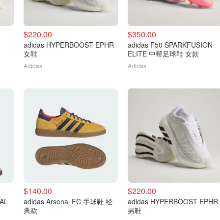
$220.00
$350.00
adidas HYPERBOOST EPHR
adidas F50 SPARKFUSION
女鞋
ELITE 中帮足球鞋 女款
Adidas
Adidas
$140.00
$220.00
IAL
adidas Arsenal FC 手球鞋 经
adidas HYPERBOOST EPHR
典款
男鞋