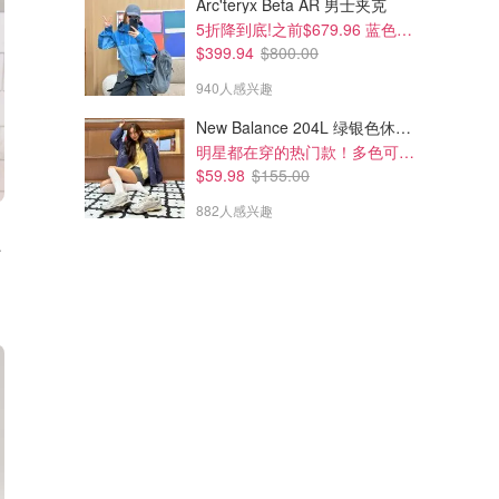
Arc'teryx Beta AR 男士夹克
5折降到底!之前$679.96 蓝色款有货
$399.94
$800.00
940人感兴趣
New Balance 204L 绿银色休闲鞋
明星都在穿的热门款！多色可选 3.8折
$59.98
$155.00
882人感兴趣
叶草T恤