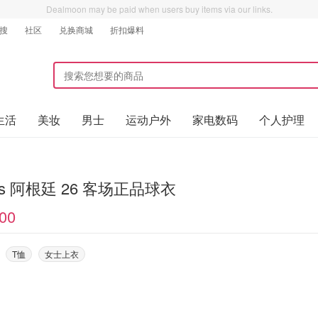
Dealmoon may be paid when users buy items via our links.
搜
社区
兑换商城
折扣爆料
生活
美妆
男士
运动户外
家电数码
个人护理
das 阿根廷 26 客场正品球衣
00
T恤
女士上衣