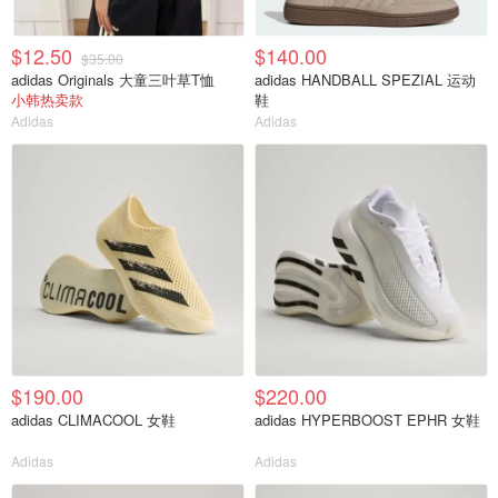
$12.50
$140.00
$35.00
adidas Originals 大童三叶草T恤
adidas HANDBALL SPEZIAL 运动
小韩热卖款
鞋
Adidas
Adidas
$190.00
$220.00
adidas CLIMACOOL 女鞋
adidas HYPERBOOST EPHR 女鞋
Adidas
Adidas