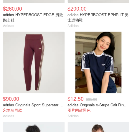
$260.00
$200.00
adidas HYPERBOOST EDGE 男款
adidas HYPERBOOST EPHR LT 男
跑步鞋
士运动鞋
Adidas
Adidas
$90.00
$12.50
$35.00
adidas Originals Sport Superstar 7/8紧身裤
adidas Originals 3-Stripe Cali Ringer 短袖T恤
宋雨琦同款
图片同款黑色
Adidas
Adidas