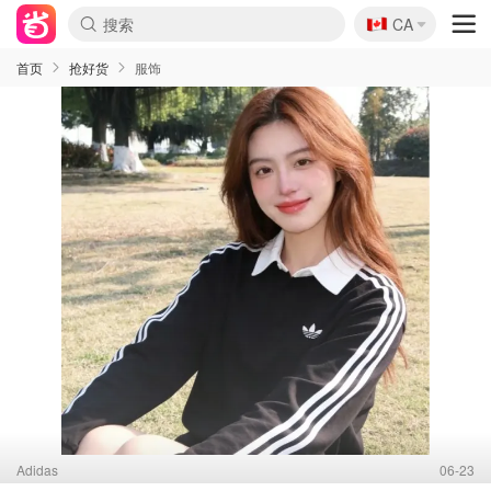
🇨🇦
CA
首页
抢好货
服饰
Adidas
06-23