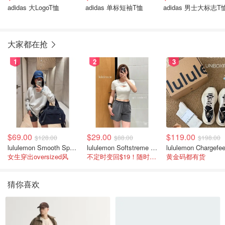
adidas 大LogoT恤
adidas 单标短袖T恤
adidas 男士大标志T
大家都在抢
1
2
3
$69.00
$29.00
$119.00
$128.00
$88.00
$198.00
lululemon Smooth Spacer 经典卫衣
lululemon Softstreme 女士高腰短裤 10cm
女生穿出oversized风
不定时变回$19！随时点进来看
黄金码都有货
猜你喜欢