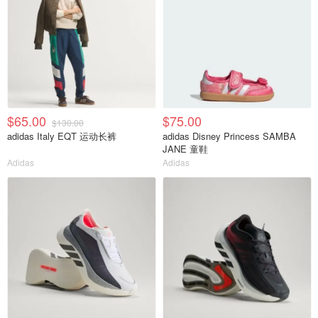
$65.00
$75.00
$130.00
adidas Italy EQT 运动长裤
adidas Disney Princess SAMBA
JANE 童鞋
Adidas
Adidas