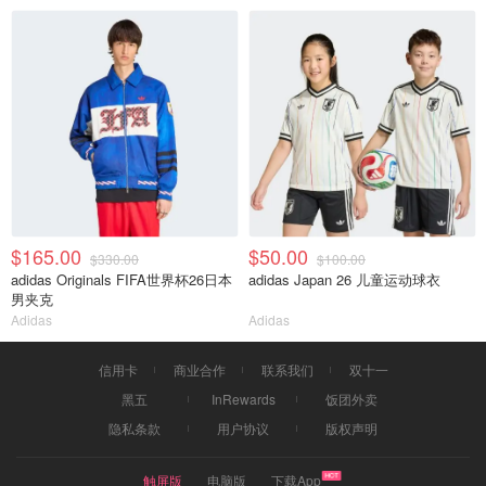
$165.00
$50.00
$330.00
$100.00
adidas Originals FIFA世界杯26日本
adidas Japan 26 儿童运动球衣
男夹克
Adidas
Adidas
信用卡
商业合作
联系我们
双十一
黑五
InRewards
饭团外卖
隐私条款
用户协议
版权声明
触屏版
电脑版
下载App