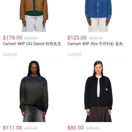
$179.00
$123.00
$325.00
$205.00
Carhartt WIP OG Detroit 棕色夹克
Carhartt WIP Alta 牛仔衬衫 蓝色
SSENSE
SSENSE
$111.00
$80.00
$370.00
$250.00