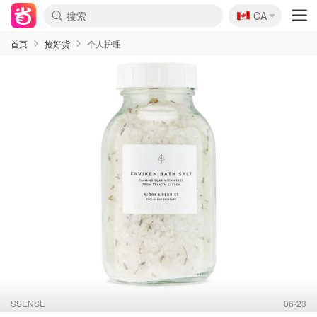
🇨🇦
CA
首页
抢好货
个人护理
SSENSE
06-23