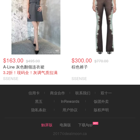
$163.00
$300.00
$495.00
$770.00
A-Line 灰色翻领连衣裙
棕色裤子
3.2折！现码全！灰调气质拉满
SSENSE
SSENSE
信用卡
商业合作
联系我们
双十一
黑五
InRewards
饭团外卖
隐私条款
用户协议
版权声明
触屏版
电脑版
下载App
2017©dealmoon.ca