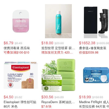
$6.79
$18.00
$1652.38
$8.49
$20.00
$1835.9
便携消毒液 西瓜味
造型纹理 定型喷雾 获奖产品
桑拿毯+修复靴套装
可叠加满$100-$10
增加发丝支撑力 420积分兑换正装
价值$2039.98
$4.50
$30.56
$18.99
$5.82
$46.89
$150.93
Elastoplast 弹性创可贴
RoyceDerm 茶树油抗真菌香皂
Medline FitRight 
80片 米色
$7.6/块
长型拉拉裤 64片装 