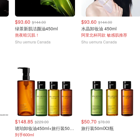
$93.60
$93.60
$144.00
$144.00
绿茶新肌洁颜油450ml
水晶卸妆油 450ml
熬夜暗沉肌！
阿里北杯同款 敏感肌推荐
Shu uemura Canada
Shu uemura Canada
$148.85
$50.70
$229.00
$78.00
琥珀卸妆油450ml+旅行装50mlX3瓶
旅行装50mlX3瓶
到手600ml