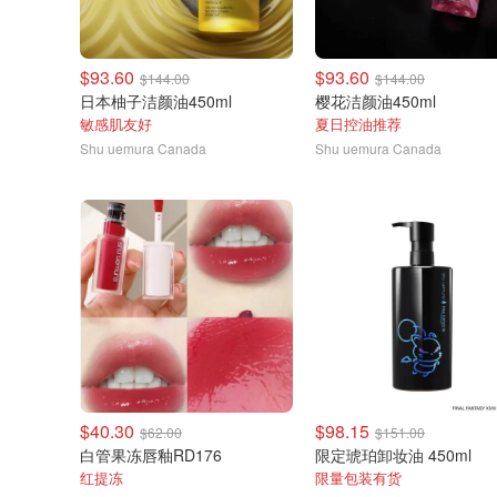
$93.60
$93.60
$144.00
$144.00
日本柚子洁颜油450ml
樱花洁颜油450ml
敏感肌友好
夏日控油推荐
Shu uemura Canada
Shu uemura Canada
$40.30
$98.15
$62.00
$151.00
白管果冻唇釉RD176
限定琥珀卸妆油 450ml
红提冻
限量包装有货