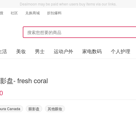
Dealmoon may be paid when users buy items via our links.
搜
社区
兑换商城
折扣爆料
生活
美妆
男士
运动户外
家电数码
个人护理
盘- fresh coral
0
ura Canada
眼影盘
其他眼妆