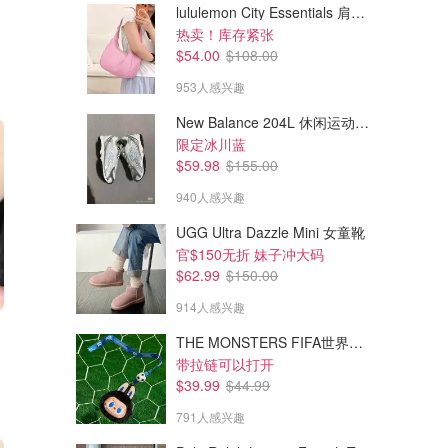
lululemon City Essentials 肩背包 4L
热卖！库存紧张
$54.00
$108.00
953人感兴趣
New Balance 204L 休闲运动鞋 蓝银色
限定冰川蓝
$59.98
$155.00
940人感兴趣
UGG Ultra Dazzle Mini 女童靴
官$150无折 妹子冲大码
$62.99
$150.00
914人感兴趣
THE MONSTERS FIFA世界杯 耳机包
带拉链可以打开
$39.99
$44.99
791人感兴趣