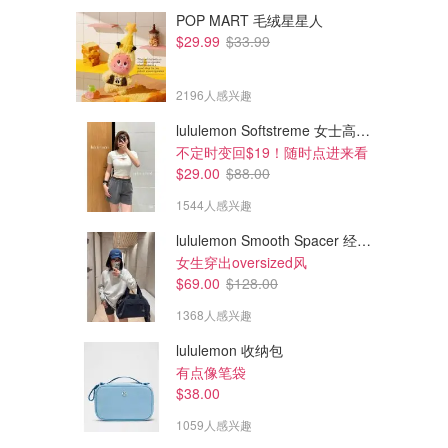
POP MART 毛绒星星人
$29.99
$33.99
2196人感兴趣
lululemon Softstreme 女士高腰短裤 10cm
不定时变回$19！随时点进来看
$29.00
$88.00
1544人感兴趣
lululemon Smooth Spacer 经典卫衣
$43.55
$57.85
$67.00
$89.00
女生穿出oversized风
花火锦鲤亮片单色眼影
朝露玫瑰4色眼影盘
$69.00
$128.00
实物巨闪无比
新色好好看 富贵千金妆感 TF#20平替
1368人感兴趣
Shu uemura Canada
Shu uemura Canada
lululemon 收纳包
有点像笔袋
$38.00
1059人感兴趣