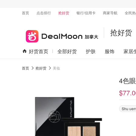
首页
点击排行
抢好货
银行/信用卡
商家导航
全民热
抢好货
好货首页
全部好货
护肤
服饰
家居
首页
抢好货
美妆
4色眼影
$77.0
Shu uem