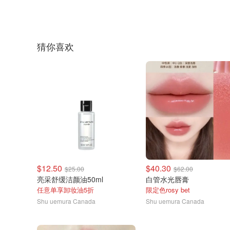
猜你喜欢
$12.50
$40.30
$25.00
$62.00
亮采舒缓洁颜油50ml
白管水光唇膏
任意单享卸妆油5折
限定色rosy bet
Shu uemura Canada
Shu uemura Canada