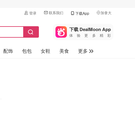
联系我们
加拿大
登录
下载App
🇺🇸
美国
下载 DealMoon App
体验更多精彩
🇨🇳
中国
配饰
包包
女鞋
美食
更多
🇨🇦
加拿大
🇬🇧
母婴玩具
英国
保健品
🇩🇪
德国
旅游
🇫🇷
法国
汽车
🇮🇹
意大利
🇦🇺
澳洲
🇳🇿
新西兰