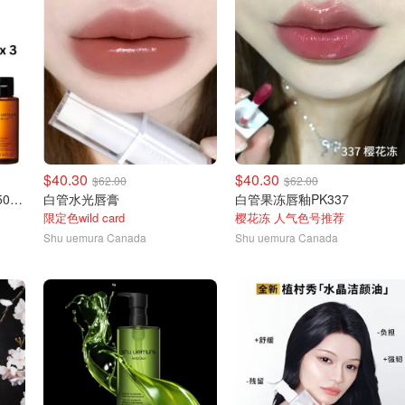
$40.30
$40.30
$62.00
$62.00
琥珀卸妆油450ml+旅行装50mlX3瓶+小样5袋
白管水光唇膏
白管果冻唇釉PK337
限定色wild card
樱花冻 人气色号推荐
Shu uemura Canada
Shu uemura Canada