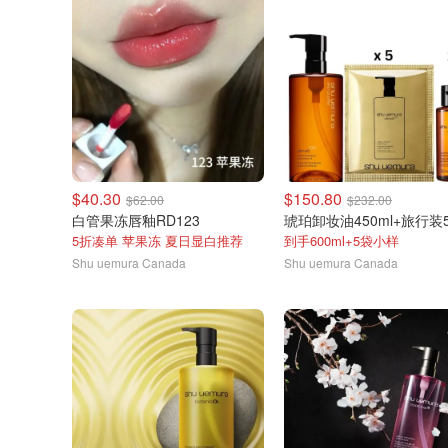
$40.30
$150.80
$62.00
$232.00
白管果冻唇釉RD123
5折凑单 苹果冻 夏日显白推荐
到手600ml+5袋小样
Shu uemura Canada
Shu uemura Canada