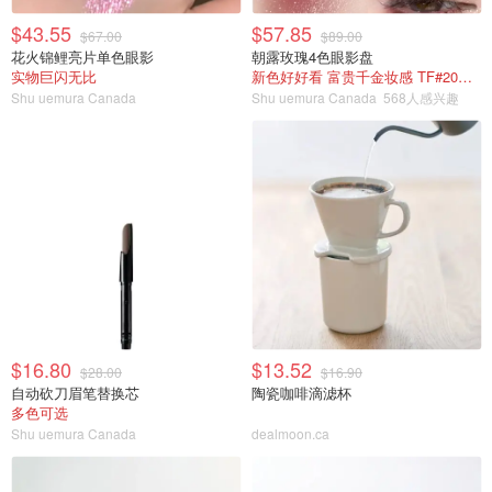
$43.55
$57.85
$67.00
$89.00
花火锦鲤亮片单色眼影
朝露玫瑰4色眼影盘
实物巨闪无比
新色好好看 富贵千金妆感 TF#20平替
Shu uemura Canada
Shu uemura Canada
568人感兴趣
$16.80
$13.52
$28.00
$16.90
自动砍刀眉笔替换芯
陶瓷咖啡滴滤杯
多色可选
Shu uemura Canada
dealmoon.ca