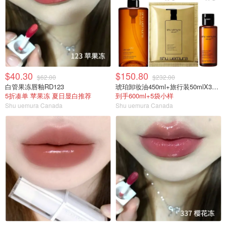
$40.30
$150.80
$62.00
$232.00
白管果冻唇釉RD123
琥珀卸妆油450ml+旅行装50mlX3瓶+小样5袋
5折凑单 苹果冻 夏日显白推荐
到手600ml+5袋小样
Shu uemura Canada
Shu uemura Canada