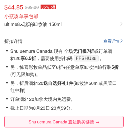
$44.85
$69.00
35% off
小瓶凑单享包邮
ultime8∞琥珀卸妆油 150ml
折扣详情
查看详情
Shu uemura Canada 现有 全场
无门槛7折
或订单满
$120
享6.5折
，需要使用折扣码
FFSHU35
。
另，惊喜彩妆单品低至6折+任意单享卸妆油旅行装
5折
(
可无限加购
)。
另，折后满$120
送自选好礼1件
(卸妆油50ml或黑管口
红中样)
订单满$120加拿大境内免运费。
截止日期为8月23日 23点59分。
Shu uemura Canada 直达购买链接 →