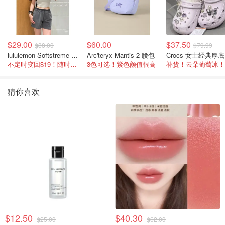
$29.00
$60.00
$37.50
$88.00
$79.99
lululemon Softstreme 女士高腰短裤 10cm
Arc'teryx Mantis 2 腰包
C
不定时变回$19！随时点进来看
3色可选！紫色颜值很高
补货！云朵葡萄冰！
猜你喜欢
$12.50
$40.30
$25.00
$62.00