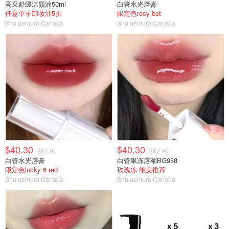
亮采舒缓洁颜油50ml
白管水光唇膏
任意单享卸妆油5折
限定色rosy bet
Shu uemura Canada
Shu uemura Canada
$40.30
$40.30
$62.00
$62.00
白管水光唇膏
白管果冻唇釉BG958
限定色lucky 6 red
玫瑰冻 绝美推荐
Shu uemura Canada
Shu uemura Canada