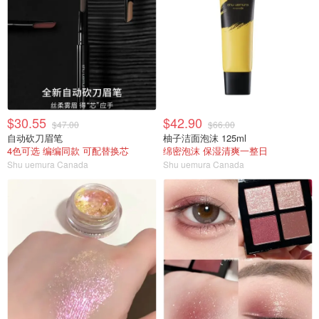
$30.55
$42.90
$47.00
$66.00
自动砍刀眉笔
柚子洁面泡沫 125ml
4色可选 编编同款 可配替换芯
绵密泡沫 保湿清爽一整日
Shu uemura Canada
Shu uemura Canada