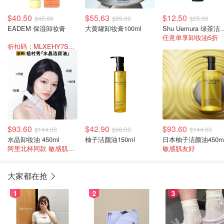
$40.50
$55.63
$12.50
$45.00
$89.00
$25.00
EADEM 保湿卸妆膏
大黄罐卸妆膏100ml
Shu Uemura 绿
任意单享卸妆油5折
折扣码：MLXEHY7SVFBW
$93.60
$42.90
$93.60
$144.00
$66.00
$144.00
水晶卸妆油 450ml
柚子洁颜油150ml
日本柚子洁颜油450m
阿里北杯同款 敏感肌推荐
敏感肌友好
大家都在抢
1
2
3