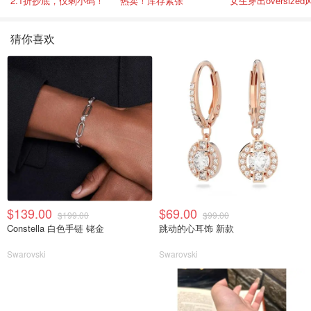
2.1折抄底，仅剩小码！
热卖！库存紧张
女生穿出oversized
猜你喜欢
$139.00
$69.00
$199.00
$99.00
Constella 白色手链 铑金
跳动的心耳饰 新款
Swarovski
Swarovski