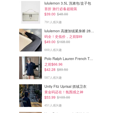
lululemon 3.5L 洗漱包/盒子包
首折 旅行必备超能装
$39.00
$48.00
791人感兴趣
lululemon 高腰加绒紧身裤 28"≈71cm 5个口袋
码全！史低价，之前$99
$49.00
$168.00
$55.00
$69.00
$79.00
$99.00
669人感兴趣
Swarovski 小号镶钻耳圈
Swarovski Swarovski Louison
白色珍珠耳钉
Polo Ralph Lauren French Terry 女童连帽卫衣 7-16码
Swarovski
Swarovski
之前$66.96
$42.28
$89.50
587人感兴趣
Unity Fitz Uprisal 抓绒卫衣
黄金码还在！氛围感之神
$53.99
$109.00
451人感兴趣