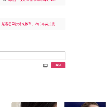
他
赵露思同款梵克雅宝、冷门布契拉提
评论