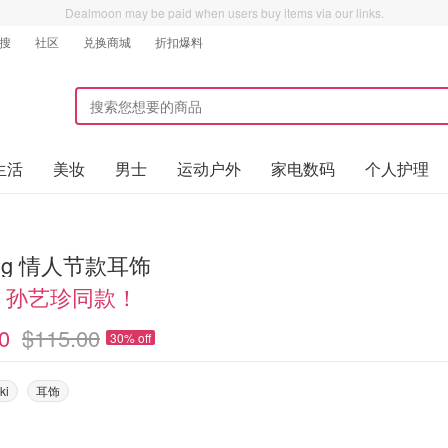
Dealmoon may be paid when users buy items via our links.
搜
社区
兑换商城
折扣爆料
生活
美妆
男士
运动户外
家电数码
个人护理
long 情人节款耳饰
a、孙艺珍同款！
0
$115.00
30% off
ki
耳饰