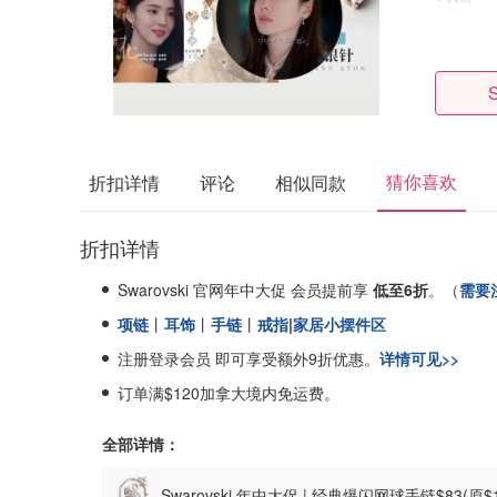
猜你喜欢
折扣详情
评论
相似同款
折扣详情
Swarovski 官网年中大促 会员提前享
低至6折
。（
需要
项链
丨
耳饰
丨
手链
丨
戒指
|
家居小摆件区
注册登录会员 即可享受额外9折优惠。
详情可见>>
订单满$120加拿大境内免运费。
全部详情：
Swarovski 年中大促 | 经典爆闪网球手链$83(原$