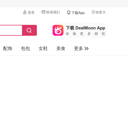
联系我们
加拿大
登录
下载App
🇺🇸
美国
下载 DealMoon App
体验更多精彩
🇨🇳
中国
配饰
包包
女鞋
美食
更多
🇨🇦
加拿大
🇬🇧
母婴玩具
英国
保健品
🇩🇪
德国
旅游
🇫🇷
法国
汽车
🇮🇹
意大利
🇦🇺
澳洲
🇳🇿
新西兰