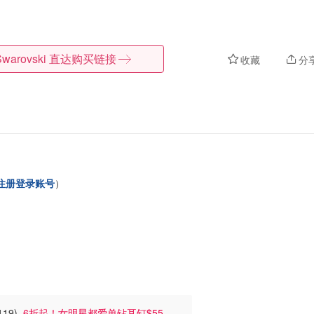
Swarovski
直达购买链接
收藏
分
注册登录账号
）
119)
6折起！女明星都爱单钻耳钉$55