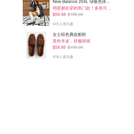
New Balance 204L 绿银色休闲鞋
明星都在穿的热门款！多色可选 3.8折
$59.98
$155.00
440人感兴趣
女士棕色麂皮船鞋
里外羊皮，舒服得很
$59.95
$190.00
408人感兴趣