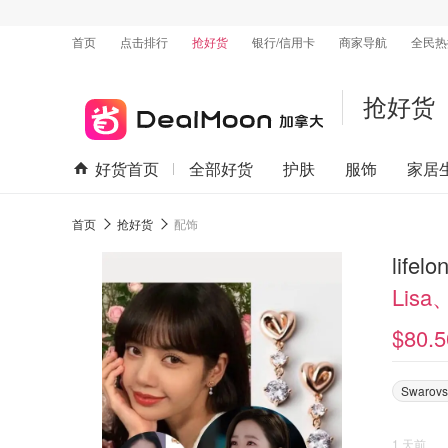
首页
点击排行
抢好货
银行/信用卡
商家导航
全民热
抢好货
好货首页
全部好货
护肤
服饰
家居
首页
抢好货
配饰
life
Lis
$80.5
Swarovs
1 天前