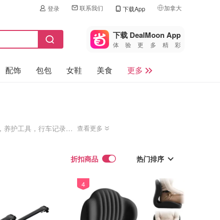
联系我们
加拿大
登录
下载App
🇺🇸
美国
下载 DealMoon App
体验更多精彩
🇨🇳
中国
配饰
包包
女鞋
美食
更多
🇨🇦
加拿大
🇬🇧
母婴玩具
英国
保健品
🇩🇪
德国
旅游
，养护工具，行车记录
🇫🇷
法国
赶快打扮一下你的爱车
汽车
🇮🇹
折扣商品
意大利
热门排序
🇦🇺
澳洲
4
热门排序
🇳🇿
新西兰
最新排序
折扣力度