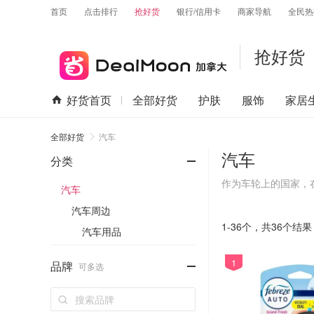
首页
点击排行
抢好货
银行/信用卡
商家导航
全民热
抢好货
好货首页
全部好货
护肤
服饰
家居
全部好货
汽车
汽车
-
分类
作为车轮上的国家，
汽车
仪，接收器等汽车配
汽车周边
吧！
1-36个，
共
36
个结果
汽车用品
-
1
品牌
可多选