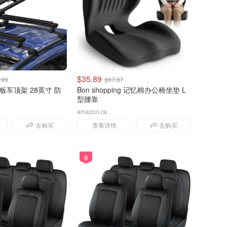
价格升序
价格降序
$35.89
.99
$67.87
雪板车顶架 28英寸 防
Bon shopping 记忆棉办公椅坐垫 L
型腰靠
amazon.ca
去购买
查看详情
去购买
8