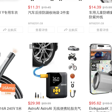
$11.31
$14.39
$19.45
$15.99
el Y专用车衣
汽车后排防踢收纳袋 2件套
车用儿童防晒窗
防紫外线
amazon.ca
amazon.ca
去购买
查看详情
去购买
查看详情
14
15
$29.98
$95.62
$69.99
$169.
6A 240V 5米
AstroAI AstroAI 无线便携轮胎充气
Eivikgada