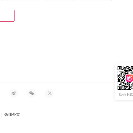
扫码下载 
|
饭团外卖