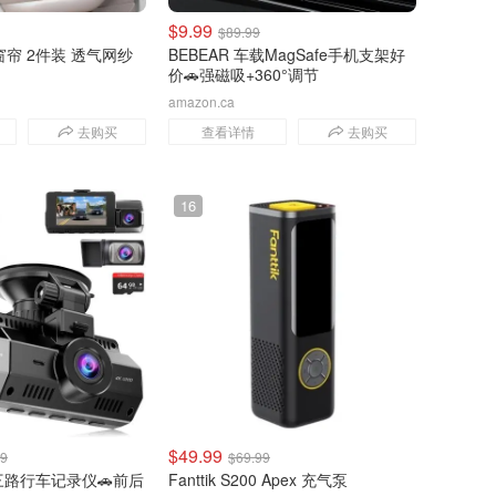
$9.99
$89.99
帘 2件装 透气网纱
BEBEAR 车载MagSafe手机支架好
价🚗强磁吸+360°调节
amazon.ca
去购买
查看详情
去购买
16
$49.99
99
$69.99
4K 三路行车记录仪🚗前后
Fanttik S200 Apex 充气泵