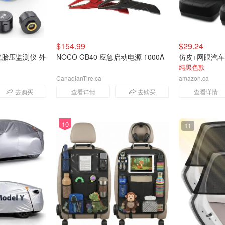
$154.99
$29.24
线胎压监测仪 外
NOCO GB40 应急启动电源 1000A
仿皮+网眼汽
纯黑色款
CanadianTire.ca
amazon.ca
去购买
查看详情
去购买
查看详情
10
11