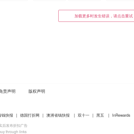
免责声明
版权声明
省钱快报
|
德国打折网
|
澳洲省钱快报
|
双十一
|
黑五
|
InRewards
核实后发布折扣广告
uy through links