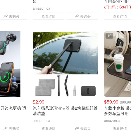
泵
车内高清守护
折扣码：S34TR
amazon.ca
amazon.ca
去购买
查看详情
去购买
查看详情
18
19
$2.99
$59.99
$99.99
 边开边充更稳 适
汽车挡风玻璃清洁器 带2块超细纤维
车载小桌板 带36
清洁垫
多数车型可用
amazon.ca
amazon.ca
去购买
查看详情
去购买
查看详情