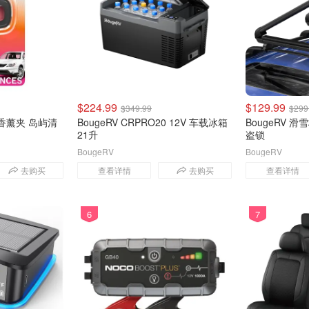
$224.99
$129.99
$349.99
$299
口香薰夹 岛屿清
BougeRV CRPRO20 12V 车载冰箱
BougeRV 滑
21升
盗锁
BougeRV
BougeRV
去购买
查看详情
去购买
查看详情
6
7