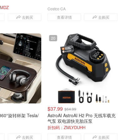
MDZ
Costco CA
去购买
查看详情
去购买
20
$37.99
$64.99
0°旋转杯架 Tesla/
AstroAI AstroAI H2 Pro 无线车载充
气泵 双电源快充胎压泵
折扣码：ZMLYDUHH
amazon.ca
去购买
查看详情
去购买