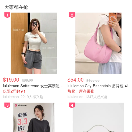
2024巴黎奥运会各国代表团服装图集>>
大家都在抢
1
2
【2024巴黎奥运会】赛场变秀场！中
国奥运代表团服装公开！最受欢迎的
居然是这个国家！
省钱君
1.3w
73
2024巴黎奥运会最值得关注的12位运动员>>
巴黎奥运会官方公布：最值得关注的
$19.00
$54.00
$88.00
$108.00
12位运动员！看看有你没有支持的那
lululemon Softstreme 女士高腰短裤 10cm
lululemon City Essentials 肩背包 4L
个TA！
仅限2码$19！
热卖！库存紧张
省钱君
lululemon
2219人感兴趣
lululemon
1347人感兴趣
3559
23
3
4
别忘记
❤
喜欢+⭐收藏+📣分享！
顺便关注
奥运会最
@省钱君
新赛事讯息、热点抢先知 ~