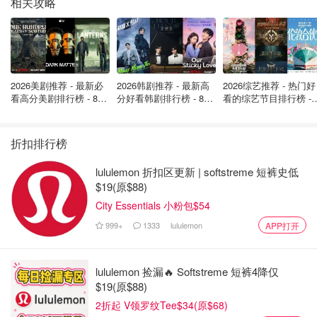
相关攻略
2026美剧推荐 - 最新必
2026韩剧推荐 - 最新高
2026综艺推荐 - 热门好
看高分美剧排行榜 - 8月
分好看韩剧排行榜 - 8月
看的综艺节目排行榜 - 
最新: 《​​足球教练 》第
最新：丁海寅《我的荒
月最新:《​​伦敦合伙人
四季回归！
糖恋爱 》上线❣️
回归啦
图片来自于@2024Paris，版权属于原作者
折扣排行榜
2024年巴黎奥运会吉祥物如何购买？
lululemon 折扣区更新 | softstreme 短裤史低
$19(原$88)
现在法国几乎大街小巷的店铺都能看到两个吉祥物的身影，
City Essentials 小粉包$54
所以想要买到也很方便。不过吉祥物还有很多周边可以买
999+
1333
lululemon
APP打开
哟：钥匙扣、T恤衫、包包等等。想要购买巴黎奥运会吉祥
物，来看下面的这些方式！
lululemon 捡漏🔥 Softstreme 短裤4降仅
奥林匹克官方线上店铺
$19(原$88)
法国奥运会官方线下店铺
：地址 - 5 Bis Rue Pierre
2折起 V领罗纹Tee$34(原$68)