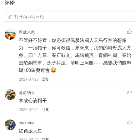
评论
国旗的三种颜色在吉祥物的设计中无处不在
：
打开App写评论
吉祥物的外侧为红色，内侧为蓝色，胸前的奥运会标志
为白色背景
恩戴米恩
吉祥物的两条腿是蓝色的，残奥会吉祥物的腿是白色的
不管好不好看，你必須得佩服法國人天馬行空的想像
力，一頂帽子，你可敢信，來來來，我們的司母戊大方
他们两个的眼睛也由蓝、白、红三色组成（分别为虹
鼎、四羊方尊、秦石鼓文、馬踏飛燕、青銅神樹、秦始
膜、眼白和轮廓），形成三色鸡冠，两角有两根三色飘
皇陵銅馬車、孫子兵法、清明上河圖⋯⋯感覺我們能舉
带。
辦100屆奧運會
奥运吉祥物穿着白色运动鞋，鞋带和鞋底是三色的，而
2024-07-28
· 回复
残奥会吉祥物的左脚运动鞋变成了红色，另一脚则换成
薄荷纳豆
了黑色跑鞋。
拿破仑滴帽子
奥运小娃娃身材娇小，拥有一双调皮的眼睛和微笑的牙齿，
2024-07-24
· 回复
残奥会小娃娃则是身材魁梧，态度睿智，两者都是非流派。
crystone
红色派大星
2024-07-23
· 回复