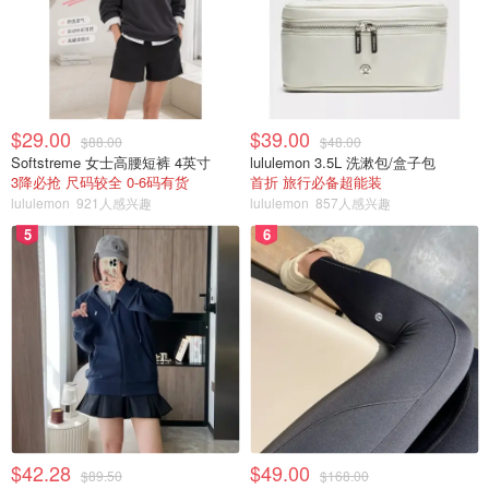
（封面图来源：2024Paris.fr 版权属于作者）
「该长文章来自@是阿凡提不是阿凡达啊-法国省钱快报，北美
省钱快报搬运，版权归原作者所有」
$29.00
$39.00
$88.00
$48.00
Softstreme 女士高腰短裤 4英寸
lululemon 3.5L 洗漱包/盒子包
3降必抢 尺码较全 0-6码有货
首折 旅行必备超能装
lululemon
921人感兴趣
lululemon
857人感兴趣
5
6
$42.28
$49.00
$89.50
$168.00