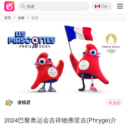
🇨🇦
CA
首页
攻略
生活
省钱君
关注
2024巴黎奥运会吉祥物弗里吉(Phryge)介