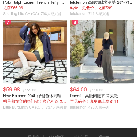
Polo Ralph Lauren French Terry 女童连帽卫衣 7-16码
lululemon 高腰加绒紧身裤 28"≈71cm 5个口袋
之前$66.96
码全！史低价，之前$99
Sporting Life CA (CA)
768人感兴趣
lululemon
746人感兴趣
7
8
$59.98
$64.00
$155.00
$148.00
New Balance 204L 绿银色休闲鞋
Daydrift 高腰阔腿裤 常规款
明星都在穿的热门款！多色可选 3.8折
罕见码全！真史低上次$114
Little Burgundy CA (CA）
737人感兴趣
lululemon
495人感兴趣
信用卡
商业合作
联系我们
双十一