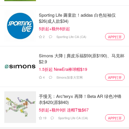
Sporting Life 薅童款！adidas 白色短袖仅
$26(成人款$34)
5折起+额外8折起
2
Sporting Life CA (CA)
APP打开
图片来自于@2024Paris ，版权属于原作者
红红的小娃娃真的很可爱呀！大家都准备入一个不？更多
Simons 大降 | 麂皮乐福$59(原$190)、马克杯
2024法国巴黎奥运会门票、观看、赛事时间等相关指南请
$2.9
看下方攻略：
1.5折起 NewEra棒球帽$19
4
Simons加拿大官网
APP打开
2024巴黎奥运会观赛全攻略>>
2024巴黎奥运会正式闭幕，期待2028
手慢无：Arc'teryx 再降！Beta AR 绿色冲锋
洛杉矶奥运会~
衣$420(原$840)
5折起+额外9折 连帽T恤$67
省钱君
17.8w
544
19
Sporting Life CA (CA)
APP打开