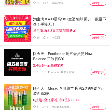
Lescot, 75001 Paris
24
5
lululemon
APP打开
亚马逊Amazon购买：
没有什么是万能的Amazon找不
到的，几乎官方店铺售卖的亚马逊上都能找到~
淘宝满￥499最高2KG空运包邮 回归！数量不
多！手慢无！
羊毛返场！3重高额保障叠加
10
4
淘宝网
APP打开
限今天：Footlocker 周五会员促 New
Balance 工装裤$20
2.4折起+至高得$50
0
Footlocker加拿大官网
APP打开
限今天：Murad 八哥薅羊毛 买2送9件🎁含正
装面霜2瓶
6折起+叠送豪礼9件(值$300+)
5
14
Murad Canada
APP打开