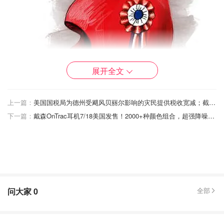
展开全文
上一篇：
美国国税局为德州受飓风贝丽尔影响的灾民提供税收宽减；截止日期推迟至2025年2月3日
下一篇：
戴森OnTrac耳机7/18美国发售！2000+种颜色组合，超强降噪能力，最新测评分享！
图片来自于@2024Paris，版权属于原作者
2024奥运会吉祥物设计灵感
问大家
0
全部
两个吉祥物整体呈三角形，是以拟人化的方式描绘的弗里吉
亚帽饰：帽饰的耳罩变成了两只小手手，帽饰顶端向前弯曲
形成额头，大大的眼睛非常可爱。
在吉祥物的设计中，法国