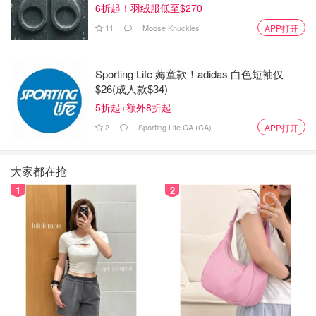
6折起！羽绒服低至$270
运动员的出色表现而喝彩，所有奖牌获得者将首次受邀与数
11
Moose Knuckles
APP打开
千名粉丝见面。这里还将搭建三项铁人赛、公路自行车赛以
及田径赛事（马拉松和 20 公里竞走）的观赛区，为现场观
众带来更好的观赛体验。
Sporting Life 薅童款！adidas 白色短袖仅
$26(成人款$34)
大皇宫
5折起+额外8折起
2
Sporting Life CA (CA)
APP打开
大家都在抢
1
2
图片来自于Paris 2024，版权属于原作者