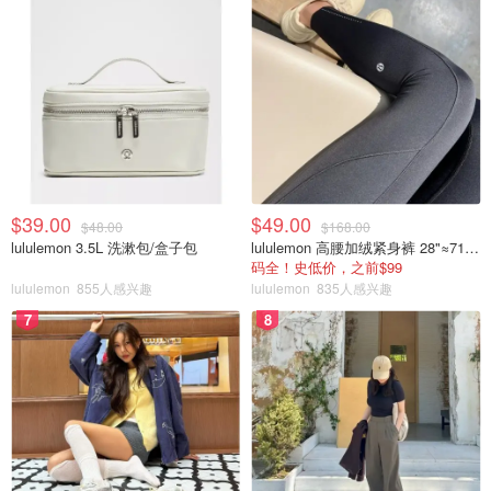
历史悠久的凡尔赛宫是世界著名的宫殿，标志性建筑，也是
法国的象征之一。巴黎奥运会期间，凡尔赛宫的花园广场上
将搭建一个临时室外赛场，这里将举办马术和现代五项的比
赛。
巴黎市政厅
$39.00
$49.00
$48.00
$168.00
lululemon 3.5L 洗漱包/盒子包
lululemon 高腰加绒紧身裤 28"≈71cm 5个口袋
码全！史低价，之前$99
lululemon
855人感兴趣
lululemon
835人感兴趣
7
8
图片来自于Paris 2024，版权属于原作者