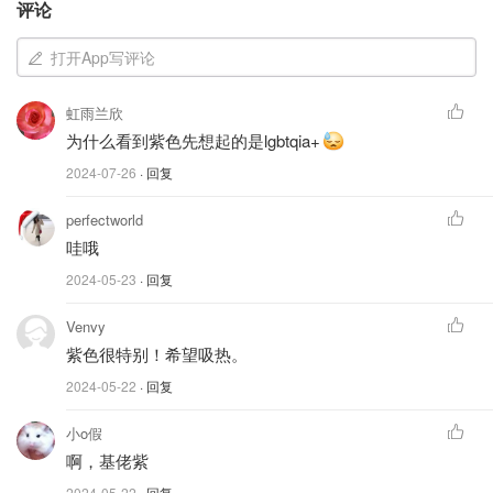
评论
打开App写评论
虹雨兰欣
为什么看到紫色先想起的是lgbtqia+
2024-07-26
· 回复
perfectworld
图片来自于Paris 2024 ，版权属于原作者
哇哦
2024-05-23
· 回复
在世界杯结束后，这个法国最大的体育场举办过各类体育赛
事，包括2003年世界田径锦标赛、2007年橄榄球世界杯和
Venvy
2016年欧洲杯以及2023年橄榄球世界杯。除了法国足球和
紫色很特别！希望吸热。
橄榄球队的比赛之外，多位法国和世界巨星都曾在这里举办
2024-05-22
· 回复
过演唱会。
小o假
为什么是紫色？
啊，基佬紫
2024-05-22
· 回复