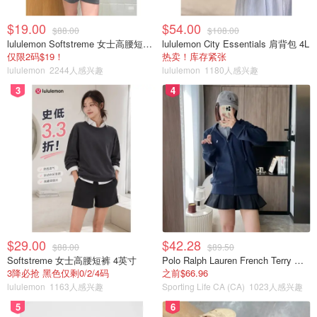
富丽堂皇的巴黎大皇宫位于巴黎市中心，于1900年为巴黎
$19.00
$54.00
$88.00
$108.00
世博会而建。作为巴黎标志性建筑，大皇宫有着悠久的历
lululemon Softstreme 女士高腰短裤 10cm
lululemon City Essentials 肩背包 4L
仅限2码$19！
热卖！库存紧张
史，曾举办过各种不同的体育赛事和艺术活动，击剑和跆拳
lululemon
2244人感兴趣
lululemon
1180人感兴趣
道比赛将在这里进行！
3
4
凡尔赛宫
$29.00
$42.28
$88.00
$89.50
Softstreme 女士高腰短裤 4英寸
Polo Ralph Lauren French Terry 女童连帽卫衣 7-16码
3降必抢 黑色仅剩0/2/4码
之前$66.96
lululemon
1163人感兴趣
Sporting Life CA (CA)
1023人感兴趣
5
6
图片来自于Paris 2024，版权属于原作者