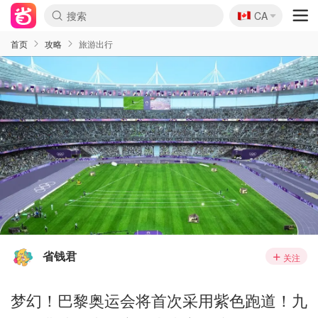
🇨🇦
CA
首页
攻略
旅游出行
省钱君
关注
梦幻！巴黎奥运会将首次采用紫色跑道！九