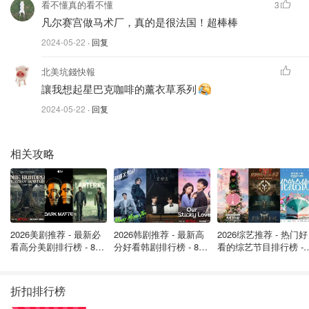
巴黎奥组委就提出了将城市运动融入自然风景的理念。所以
看不懂真的看不懂
3
有一些比赛场地没有选择设置在体育场馆进行，而是在选择
凡尔赛宫做马术厂，真的是很法国！超棒棒
了露天或室内的景点举行，让奥运精神与法国文化接轨。
2024-05-22
· 回复
塞纳河
北美坑錢快報
讓我想起星巴克咖啡的薰衣草系列
2024-05-22
· 回复
相关攻略
2026美剧推荐 - 最新必
2026韩剧推荐 - 最新高
2026综艺推荐 - 热门好
看高分美剧排行榜 - 8月
分好看韩剧排行榜 - 8月
看的综艺节目排行榜 - 
最新: 《​​足球教练 》第
最新：丁海寅《我的荒
月最新:《​​伦敦合伙人
图片来自于Paris 2024，版权属于原作者
四季回归！
糖恋爱 》上线❣️
回归啦
折扣排行榜
本届将是历史上首次不在体育场内开幕的的奥运会！开幕式