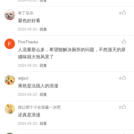
田径和残奥会项目负责人Alain Blondel称这次改变主要是出
于以下几个原因：
布丁乐乐
4
紫色好好看
巴黎奥组委和残奥委都希望拥有一种原创颜色给人留下
深刻的印象，而紫色容易就会让人联想到每年六月到八
2024-05-22
· 回复
月在南法普罗旺斯盛开的薰衣草，其次法国国花——鸢
FineThanks
尾花也是紫色！另外在奥运会视觉设计中其实也有紫色
人流量那么多，希望能解决厕所的问题，不然漫天的尿
元素，这也算是一种呼应。
骚味就大煞风景了
2024-05-22
· 回复
国际田联和OBS转播商协商的结果，因为相比之前的
红色，在电视上紫色可以与灰色的观众座位有更佳的对
wljjsxl
4
比度来突出运动员，对眼睛和画面呈现度都更加友好。
果然是法国人的浪漫
新版紫色跑道由天然橡胶、合成橡胶、矿物化合物、颜
2024-05-22
· 回复
料和添加剂制成，有 50% 是回收或可再生成分。
就让那个小女孩赢一次吧
2
其它比赛场地
还真是浪漫
2024-05-22
· 回复
本次奥运会其实有很多特别的比赛场地，从申办阶段开始，