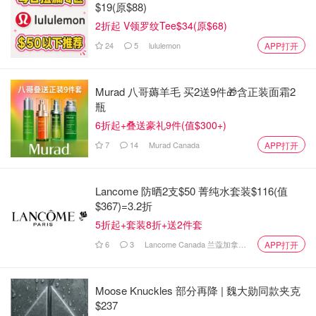
$19(原$88)
外体育场，用于举办沙滩排球和盲人足球比赛，为观众带来
2折起 V领罗纹Tee$34(原$68)
无与伦比的观赛体验。
24
5
lululemon
APP打开
特罗卡德罗花园
Murad 八哥薅羊毛 买2送9件🎁含正装面霜2
瓶
6折起+叠送豪礼9件(值$300+)
7
14
Murad Canada
APP打开
Lancome 防晒2支$50 菁纯水套装$116(值
$367)=3.2折
5折起+套装8折+送2件套
6
3
Lancome Canada 兰蔻加拿大官网
APP打开
图片来自于Paris 2024，版权属于原作者
Moose Knuckles 部分再降 | 魏大勋同款夹克
铁塔下方的特罗卡德罗花园设立了一个冠军公园，每天
$237
17:30至19:00会组织各种表演和活动，为前一天获得奖牌的