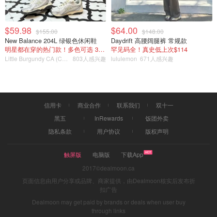
位于法国首都正中心的巴黎市政厅和同名广场将在2024年
$59.98
$64.00
$155.00
$148.00
巴黎奥运会期间承办比赛。这座文艺复兴时期的建筑，将作
New Balance 204L 绿银色休闲鞋
Daydrift 高腰阔腿裤 常规款
为奥运会最具传奇色彩的比赛之一：马拉松的起点。
明星都在穿的热门款！多色可选 3.8折
罕见码全！真史低上次$114
Little Burgundy CA (CA）
803人感兴趣
lululemon
671人感兴趣
协和广场
信用卡
商业合作
联系我们
双十一
黑五
InRewards
饭团外卖
隐私条款
用户协议
版权声明
触屏版
电脑版
下载App
2017©dealmoon.ca
页面信息由用户分享或品牌、商家提供，由Dealmoon核实后发布折
扣广告
Dealmoon may get paid by brands or deals when user buy
图片来自于Paris 2024，版权属于原作者
through links