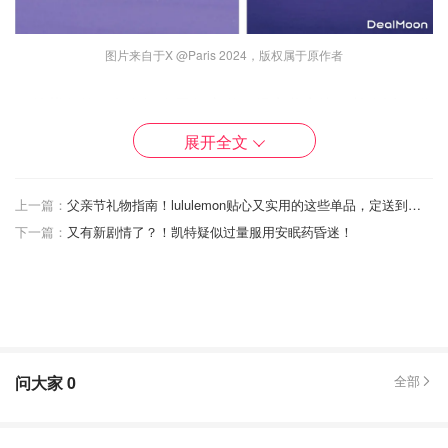
图片来自于X @Paris 2024，版权属于原作者
目前紫色的巴黎奥运会田径赛道已经安装完毕，并在近日邀
请了“短跑传奇”卡尔·刘易斯测试验收赛道，届时来自世界各
展开全文
地的运动员们将在这片“薰衣草”运动场中参加田径类项目，
争夺奖牌！
上一篇：
父亲节礼物指南！lululemon贴心又实用的这些单品，定送到爸爸心坎🎁
关于法兰西体育场
下一篇：
又有新剧情了？！凯特疑似过量服用安眠药昏迷！
法兰西体育场是法国最大的体育场，过去30年里承办了法国
所有重大赛事。在2024年奥运会和残奥会期间，法兰西体
育场将更名为奥林匹克体育场。法兰西体育场位于圣但尼，
由建筑师 Macary、Zublena、Regembal 和 Costantini 设
计，为1998年在法国举行的足球世界杯而建立的。
问大家
0
全部