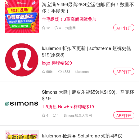
地点选在了巴黎的塞纳河。本届开幕式是免费对公众开放
淘宝满￥499最高2KG空运包邮 回归！数量不
多！手慢无！
的，除了进入中心舞台需要门票外，观众可以进入码头等地
免费观看。
羊毛返场！3重高额保障叠加
12
4
淘宝网
APP打开
埃菲尔铁塔
lululemon 折扣区更新 | softstreme 短裤史低
$19(原$88)
logo 棒球帽$29
999+
1333
lululemon
APP打开
Simons 大降 | 麂皮乐福$59(原$190)、马克杯
$2.9
1.5折起 NewEra棒球帽$19
4
1
Simons加拿大官网
APP打开
图片来自于Paris 2024 ，版权属于原作者
lululemon 捡漏🔥 Softstreme 短裤4降仅
作为法国的文化象征之一，埃菲尔铁塔前将临时建造一个室